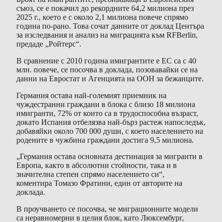
съюз, се е покачил до рекордните 64,2 милиона през
2025 г., което е с около 2,1 милиона повече спрямо
година по-рано. Това сочат данните от доклад Центъра
за изследвания и анализ на миграцията към RFBerlin,
предаде „Ройтерс“.
В сравнение с 2010 година имигрантите е ЕС са с 40
млн. повече, се посочва в доклада, позовавайки се на
данни на Евростат и Агенцията на ООН за бежанците.
Германия остава най-големият приемник на
чуждестранни граждани в блока с близо 18 милиона
имигранти, 72% от които са в трудоспособна възраст,
докато Испания отбелязва най-бърз растеж напоследък,
добавяйки около 700 000 души, с което населението на
родените в чужбина граждани достига 9,5 милиона.
„Германия остава основната дестинация за мигранти в
Европа, както в абсолютни стойности, така и в
значителна степен спрямо населението си“,
коментира Томазо Фратини, един от авторите на
доклада.
В проучването се посочва, че миграционните модели
са неравномерни в целия блок, като Люксембург,