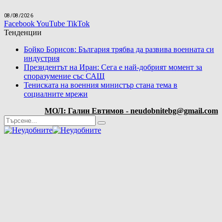
08/08/2026
Facebook
YouTube
TikTok
Тенденции
Бойко Борисов: България трябва да развива военната си
индустрия
Президентът на Иран: Сега е най-добрият момент за
споразумение със САЩ
Тениската на военния министър стана тема в
социалните мрежи
МОЛ: Галин Евтимов - neudobnitebg@gmail.com