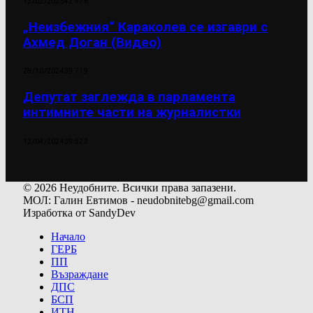
13/02/2025
42 476
„Неизбежния“ Караколев се изгаври с
Ахмед Доган (Видео)
28/10/2024
39 719
Депутат заглежда в парламента
интимните части на журналистки
12/04/2024
39 523
© 2026 Неудобните. Всички права запазени.
МОЛ: Галин Евтимов - neudobnitebg@gmail.com
Изработка от SandyDev
Начало
ГЕРБ
ПП
Възраждане
ДПС
БСП
ИТН