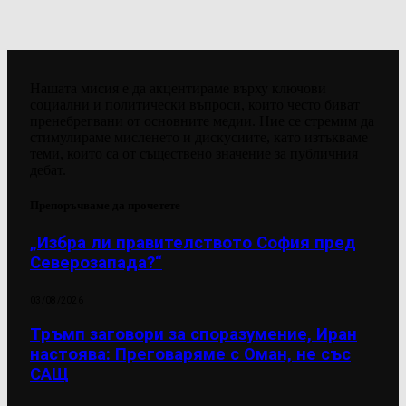
Нашата мисия е да акцентираме върху ключови
социални и политически въпроси, които често биват
пренебрегвани от основните медии. Ние се стремим да
стимулираме мисленето и дискусиите, като изтъкваме
теми, които са от съществено значение за публичния
дебат.
Препоръчваме да прочетете
„Избра ли правителството София пред
Северозапада?“
03/08/2026
Тръмп заговори за споразумение, Иран
настоява: Преговаряме с Оман, не със
САЩ