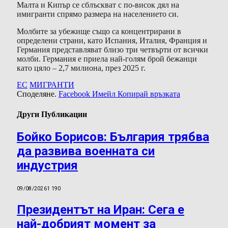
Малта и Кипър се сблъскват с по-висок дял на
имигранти спрямо размера на населението си.
Молбите за убежище също са концентрирани в
определени страни, като Испания, Италия, Франция и
Германия представляват близо три четвърти от всички
молби. Германия е приела най-голям брой бежанци
като цяло – 2,7 милиона, през 2025 г.
ЕС
МИГРАНТИ
Споделяне.
Facebook
Имейл
Копирай връзката
Други Публикации
Бойко Борисов: България трябва
да развива военната си
индустрия
09/08/2026
1 190
Президентът на Иран: Сега е
най-добрият момент за