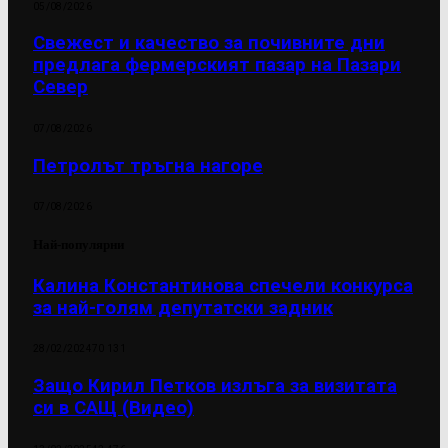
05/08/2026
Свежест и качество за почивните дни
предлага фермерският пазар на Пазари
Север
07/08/2026
Петролът тръгна нагоре
07/08/2026
Най-популярни
Калина Константинова спечели конкурса
за най-голям депутатски задник
28/02/2024
70 131
Защо Кирил Петков излъга за визитата
си в САЩ (Видео)