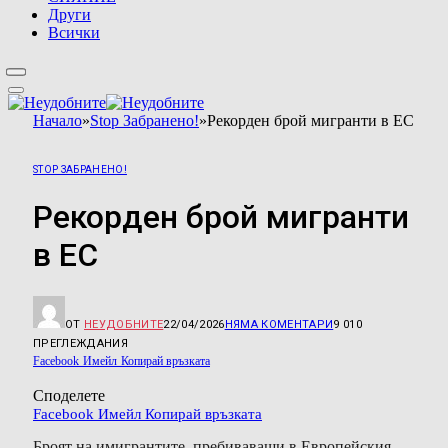
Други
Всички
Начало
»
Stop Забранено!
»
Рекорден брой мигранти в ЕС
STOP ЗАБРАНЕНО!
Рекорден брой мигранти
в ЕС
ОТ
НЕУДОБНИТЕ
22/04/2026
НЯМА КОМЕНТАРИ
9 010
ПРЕГЛЕЖДАНИЯ
Facebook
Имейл
Копирай връзката
Споделете
Facebook
Имейл
Копирай връзката
Броят на имигрантите, пребиваващи в Европейския