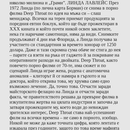
няколко милиона и „Грами”. ЛИНДА ЛАВЛЕЙС През
1972 Линда (по лична карта Борман) се снима в порно
филма Deep Throat по идея на мъжа си – слаш
мениджър. Всички на терен приемат продукцията за
поредния евтин боклук, който ще бъде прожектиран в
XXX кината и който почти никой освен заклетите,
нека ги наричаме самотници, няма да види. Снимките
продължават 4 дни във Флорида, а Линда получава за
участието си стандартния за времето хонорар от 1250
долара. Даже и тази скромна сума обаче не стига до нея
– парите са взети на ръка от гаджето й за покриване на
оперативните разходи на двойката. Deep Throat, както
повечето порно филми от 70-те, има сюжет и по
сценарий Линда играе жена, родена с анатомична
аномалия – клиторът й се намира в гърлото и на
доктора, който открива това, му хрумва само едно
възможно лечение. Да, точно това. Отчасти заради
майсторското фелацио на Линда и отчасти заради
факта, че правителството решава да превърне филма в
изкупителна жертва на цялата индустрия и започва да
затваря прожекциите му, което води до невиждан
зрителски интерес, Deep Throat става най-успешният
филм на всички времена – не само в порното, изобщо.
Никой не може да каже точната цифра, която лентата е
изкарала през годините, защото по това време мафията