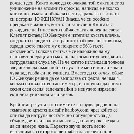
рожден ден. Както може да се очаква, той е активист за
унищожение на атомните оръжия, написал е няколко
книги по темата и обикаля света да разказва тъжната
си история. Ю ЖЕНХУАН Знаеш, че си особено
прецакан в живота, когато си записан в Книгата с
рекордите на Гинес като най-косматия човек на света.
Клетият китаец Ю Женхуан е изтеглил късата клечка,
след като се родил със странното заболяване атавизъм,
заради което тялото му е покрито с 96% гъста
окосменост. Толкова гъста, че се наложило да му
направят операция за махане на косми от ушите, които
затруднявали слуха му. Не че когато изглеждаш толкова
зле, искаш да имаш добър слух – не ми се мисли какво
чува зад гърба си по улицата. Вместо да се отчая, обаче
Ю Женхуан решил да се възползва от факта, че има 41
косъма на квадратен сантиметър, и започнал да снима
сесия след сесия, запечатвайки в ненужно изрязани
екипчета уникалната си визия.
Крайният резултат от снимките ъплоудва редовно на
тематично кръстения сайт hairboy.com, чрез който се
опитва да натрупа достатъчно популярност, за да
сбъдне двете си големи мечти – да стане рок звезда и
да си намери жена. Първото звучи доста лесно
изпълнимо, за второто ще трябва да спечели поне