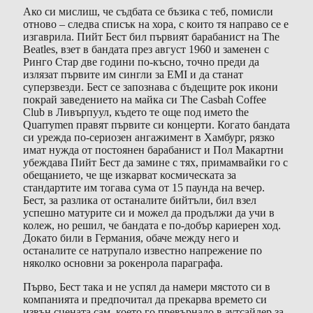
Ако си мислиш, че съдбата се бъзика с теб, помисли
отново – следва списък на хора, с които тя направо се е
изгаврила. Пийт Бест бил първият барабанист на The
Beatles, взет в бандата през август 1960 и заменен с
Ринго Стар две години по-късно, точно преди да
излязат първите им сингли за EMI и да станат
суперзвезди. Бест се запознава с бъдещите рок икони
покрай заведението на майка си The Casbah Coffee
Club в Ливърпуул, където те още под името the
Quarrymen правят първите си концерти. Когато бандата
си урежда по-сериозен ангажимент в Хамбург, рязко
имат нужда от постоянен барабанист и Пол Макартни
убеждава Пийт Бест да замине с тях, примамвайки го с
обещанието, че ще изкарват космическата за
стандартите им тогава сума от 15 паунда на вечер.
Бест, за разлика от останалите бийтъли, бил взел
успешно матурите си и можел да продължи да учи в
колеж, но решил, че бандата е по-добър кариерен ход.
Докато били в Германия, обаче между него и
останалите се натрупало известно напрежение по
няколко основни за рокенрола параграфа.
Първо, Бест така и не успял да намери мястото си в
компанията и предпочитал да прекарва времето си
извън сцената сам, което го превърнало в аутсайдер за