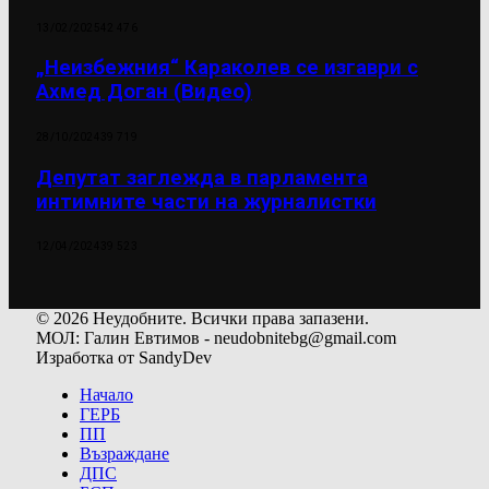
13/02/2025
42 476
„Неизбежния“ Караколев се изгаври с
Ахмед Доган (Видео)
28/10/2024
39 719
Депутат заглежда в парламента
интимните части на журналистки
12/04/2024
39 523
© 2026 Неудобните. Всички права запазени.
МОЛ: Галин Евтимов - neudobnitebg@gmail.com
Изработка от SandyDev
Начало
ГЕРБ
ПП
Възраждане
ДПС