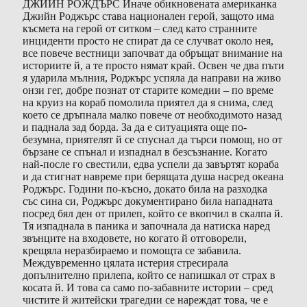
ДЖИЙН РОЖДЪРС Иначе обикновената американка
Джийн Роджърс става национален герой, защото има
късмета на герой от ситком – след като странните
инциденти просто не спират да се случват около нея,
все повече вестници започват да обръщат внимание на
историите й, а те просто нямат край. Освен че два пъти
я ударила мълния, Роджърс успяла да направи на живо
онзи гег, добре познат от старите комедии – по време
на круиз на кораб помолила приятел да я снима, след
което се дръпнала малко повече от необходимото назад
и паднала зад борда. За да е ситуацията още по-
безумна, приятелят й се спуснал да търси помощ, но от
бързане се спънал и изпаднал в безсъзнание. Когато
най-после го свестили, едва успели да завъртят кораба
и да стигнат навреме при берящата душа насред океана
Роджърс. Години по-късно, докато била на разходка
със сина си, Роджърс документирано била нападната
посред бял ден от прилеп, който се вкопчил в скалпа й.
Тя изпаднала в паника и започнала да натиска наред
звънците на входовете, но когато й отговорели,
крещяла неразбираемо и помощта се забавила.
Междувременно цялата истерия стресирала
допълнително прилепа, който се напишкал от страх в
косата й. И това са само по-забавните истории – сред
чистите й житейски трагедии се нареждат това, че е