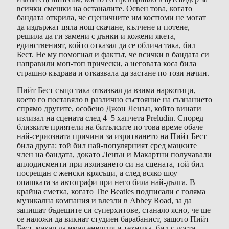
всички смешки на останалите. Освен това, когато
бандата открила, че сценичните им костюми не могат
да издържат цяла нощ скачане, кълчене и потене,
решила да ги замени с дънки и кожени якета,
единственият, който отказал да се облича така, бил
Бест. Не му помогнал и фактът, че всички в бандата си
направили моп-топ прически, а неговата коса била
страшно къдрава и отказвала да застане по този начин.
Пийт Бест също така отказвал да взима наркотици,
което го поставяло в различно състояние на съзнанието
спрямо другите, особено Джон Ленън, който винаги
излизал на сцената след 4–5 хапчета Preludin. Според
близките приятели на битълсите по това време обаче
най-сериозната причини за изритването на Пийт Бест
била друга: той бил най-популярният сред мацките
член на бандата, докато Ленън и Макартни получавали
аплодисменти при излизането си на сцената, той бил
посрещан с женски крясъци, а след всяко шоу
опашката за автографи при него била най-дълга. В
крайна сметка, когато The Beatles подписали с голяма
музикална компания и влезли в Abbey Road, за да
запишат бъдещите си суперхитове, станало ясно, че ще
се наложи да викнат студиен барабанист, защото Пийт
Бест, макар да имал енергия и техника, бил с доста