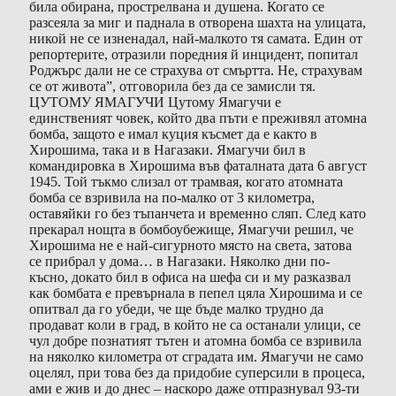
била обирана, прострелвана и душена. Когато се
разсеяла за миг и паднала в отворена шахта на улицата,
никой не се изненадал, най-малкото тя самата. Един от
репортерите, отразили поредния й инцидент, попитал
Роджърс дали не се страхува от смъртта. Не, страхувам
се от живота”, отговорила без да се замисли тя.
ЦУТОМУ ЯМАГУЧИ Цутому Ямагучи е
единственият човек, който два пъти е преживял атомна
бомба, защото е имал куция късмет да е както в
Хирошима, така и в Нагазаки. Ямагучи бил в
командировка в Хирошима във фаталната дата 6 август
1945. Той тъкмо слизал от трамвая, когато атомната
бомба се взривила на по-малко от 3 километра,
оставяйки го без тъпанчета и временно сляп. След като
прекарал нощта в бомбоубежище, Ямагучи решил, че
Хирошима не е най-сигурното място на света, затова
се прибрал у дома… в Нагазаки. Няколко дни по-
късно, докато бил в офиса на шефа си и му разказвал
как бомбата е превърнала в пепел цяла Хирошима и се
опитвал да го убеди, че ще бъде малко трудно да
продават коли в град, в който не са останали улици, се
чул добре познатият тътен и атомна бомба се взривила
на няколко километра от сградата им. Ямагучи не само
оцелял, при това без да придобие суперсили в процеса,
ами е жив и до днес – наскоро даже отпразнувал 93-ти