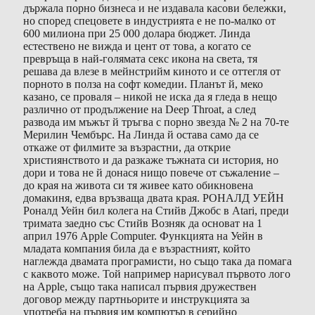
държала порно бизнеса и не издавала касови бележки,
но според спецовете в индустрията е не по-малко от
600 милиона при 25 000 долара бюджет. Линда
естествено не вижда и цент от това, а когато се
превръща в най-голямата секс икона на света, тя
решава да влезе в мейнстрийм киното и се оттегля от
порното в полза на софт комедии. Планът й, меко
казано, се проваля – никой не иска да я гледа в нещо
различно от продължение на Deep Throat, а след
развода им мъжът й тръгва с порно звезда № 2 на 70-те
Мерилин Чембърс. На Линда й остава само да се
откаже от филмите за възрастни, да открие
християнството и да разкаже тъжната си история, но
дори и това не й донася нищо повече от съжаление –
до края на живота си тя живее като обикновена
домакиня, едва връзваща двата края. РОНАЛД УЕЙН
Роналд Уейн бил колега на Стийв Джобс в Atari, преди
тримата заедно със Стийв Возняк да основат на 1
април 1976 Apple Computer. Функцията на Уейн в
младата компания била да е възрастният, който
наглежда двамата програмисти, но също така да помага
с каквото може. Той например нарисувал първото лого
на Apple, също така написал първия дружествен
договор между партньорите и инструкцията за
употреба на първия им компютър в серийно