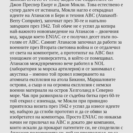
Джон Преспер Eкерт и Джон Мокли. Това естествено е
супер далеч от истината, Мокли нагло е откраднал
идеите на Атанасов и Бери и техния ABC (Atanasoff-
Berry Computer), започнат през 30-те и напълно
завършен през 1942. Той обаче не е успял да копира
най-важното нововъведение на Атанасов – двоичния
код, заради което ENIAC се е получил десет пъти по-
голям от ABC. Самият Атанасов започнал да работи за
военните през Втората световна война и се отдалечил
от света на компютрите, а прототипът на ABC бил
унищожен от университета, в който се помещавал.
Атанасов междувременно вече работел в NOL
(лаборатория за морска артилерия) и се занимавал с
акустика – именно той провел измерването на
атомната експлозия на атола Бикини, Маршаловите
острови, а също и на огромна експлозия с немски
военни материали на остров Хелголанд в Северно
море. Чак при развихрила се съдебна битка през 60-те
той открил с изненада, че Мокли при привидно
приятелска визита през 1942 е успял да изнесе идеите
му, набързо да сглоби прототип и да се обяви за
изобретател на компютъра. Просто ENIAC по никакъв
начин не приличал на ABC и докато две компании,
които искали да прокарат патентите си, не споделили с
Атанасов подозренията си, той не предполагал, че са