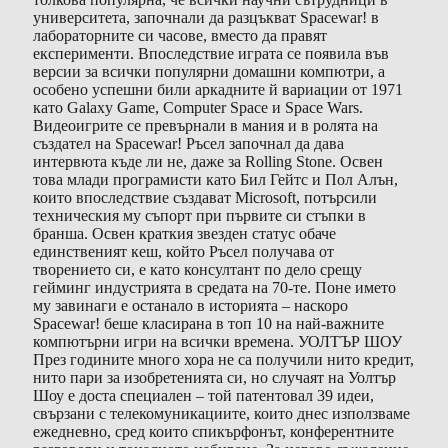
университета, започнали да разцъкват Spacewar! в
лабораторните си часове, вместо да правят
експерименти. Впоследствие играта се появила във
версии за всички популярни домашни компютри, а
особено успешни били аркадните й вариации от 1971
като Galaxy Game, Computer Space и Space Wars.
Видеоигрите се превърнали в мания и в ролята на
създател на Spacewar! Ръсел започнал да дава
интервюта къде ли не, даже за Rolling Stone. Освен
това млади програмисти като Бил Гейтс и Пол Алън,
които впоследствие създават Microsoft, потърсили
техническия му съпорт при първите си стъпки в
бранша. Освен краткия звезден статус обаче
единственият кеш, който Ръсел получава от
творението си, е като консултант по дело срещу
гейминг индустрията в средата на 70-те. Поне името
му завинаги е останало в историята – наскоро
Spacewar! беше класирана в топ 10 на най-важните
компютърни игри на всички времена. УОЛТЪР ШОУ
През годините много хора не са получили нито кредит,
нито пари за изобретенията си, но случаят на Уолтър
Шоу е доста специален – той патентовал 39 идеи,
свързани с телекомуникациите, които днес използваме
ежедневно, сред които спикърфонът, конферентните