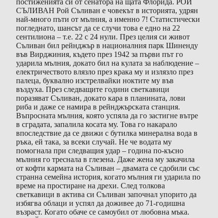
постиженията си от сенатора на щата Флорида. РОЙ
СЪЛИВАН Рой Съливан е човекът в историята, удрян
най-много пъти от мълния, а именно 7! Статистически
погледнато, шансът да се случи това е едно на 22
сентилиона – т.е. 22 с 24 нули. През целия си живот
Съливан бил рейнджър в националния парк Шиненду
във Вирджиния, където през 1942 за първи път го
ударила мълния, докато бил на кулата за наблюдение –
електричеството влязло през крака му и излязло през
палеца, буквално изстрелвайки ноктите му във
въздуха. През следващите години светкавици
поразяват Съливан, докато кара в планината, лови
риба и даже се намира в рейнджърската станция.
Въпросната мълния, която успяла да го застигне вътре
в сградата, запалила косата му. Това го накарало
впоследствие да се движи с бутилка минерална вода в
ръка, ей така, за всеки случай. Не че водата му
помогнала при следващия удар – година по-късно
мълния го треснала в глезена. Даже жена му закачила
от кофти кармата на Съливан – двамата се сдобили със
странна семейна история, когато мълния ги ударила по
време на простиране на дрехи. След толкова
светкавици в актива си Съливан започнал упорито да
избягва облаци и успял да доживее до 71-годишна
възраст. Когато обаче се самоубил от любовна мъка.