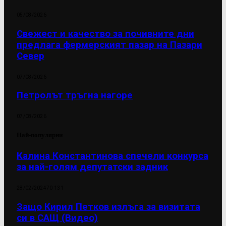
05/08/2026
Свежест и качество за почивните дни
предлага фермерският пазар на Пазари
Север
07/08/2026
Петролът тръгна нагоре
07/08/2026
Най-популярни
Калина Константинова спечели конкурса
за най-голям депутатски задник
28/02/2024
70 131
Защо Кирил Петков излъга за визитата
си в САЩ (Видео)