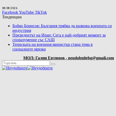
08/08/2026
Facebook
YouTube
TikTok
Тенденции
Бойко Борисов: България трябва да развива военната си
индустрия
Президентът на Иран: Сега е най-добрият момент за
споразумение със САЩ
Тениската на военния министър стана тема в
социалните мрежи
МОЛ: Галин Евтимов - neudobnitebg@gmail.com