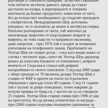
разговори и тоналното набиране. За негово съжаление
тези патенти загубили давност, преди да станат
достъпни на пазара, и корпорациите в Америка
започнали да бълват продуктите, измислени от него,
без да почувстват необходимост да споделят приходите
с изобретателя. Междувременно Шоу дотолкова
изпаднал, че се наложило да живее в автобусна спирка.
Напълно разочарован от света, той започнал да
произвежда защитени от подслушване апарати за
мафията, но това също не го направило милионер,
даже напротив – през 1976 той е осъден за незаконно
използване на телефонните линии. Проблемите на
Уолтър Шоу не спират дотук – след като видял какво се
случва с честните хора, синът му Уолтър Шоу-джуниър
решил да използва близките си отношения с добрите
момчета от Сицилия и станал най-добрият
касоразбивач от своето поколение. След над 3000 удара
с общи приходи от 70 милиона долара Уолтър Шоу е
сгащен от ФБР и пратен на топло по 4 различни
обвинения с присъда тотал 49 години. След 11 години
той е пуснат за добро поведение, точно навреме да
получи прошка от баща си, с когото не са си говорили
25 години. Уолтър Шоу-старши умира през 1996 от рак
на простатата, без да дочака утешителна си награда –
през 2000 година получава посмъртно признание за