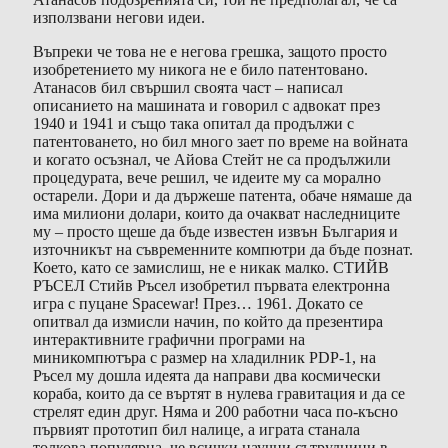
използвани негови идеи.
Въпреки че това не е негова грешка, защото просто
изобретението му никога не е било патентовано.
Атанасов бил свършил своята част – написал
описанието на машината и говорил с адвокат през
1940 и 1941 и също така опитал да продължи с
патентоването, но бил много зает по време на войната
и когато осъзнал, че Айова Стейт не са продължили
процедурата, вече решил, че идеите му са морално
остарели. Дори и да държеше патента, обаче нямаше да
има милиони долари, които да очакват наследниците
му – просто щеше да бъде известен извън България и
източникът на съвременните компютри да бъде познат.
Което, като се замислиш, не е никак малко. СТИЙВ
РЪСЕЛ Стийв Ръсел изобретил първата електронна
игра с пуцане Spacewar! През… 1961. Докато се
опитвал да измисли начин, по който да презентира
интерактивните графични програми на
миникомпютъра с размер на хладилник PDP-1, на
Ръсел му дошла идеята да направи два космически
кораба, които да се въртят в нулева гравитация и да се
стрелят един друг. Няма и 200 работни часа по-късно
първият прототип бил налице, а играта станала
толкова популярна, че всички научни сътрудници в