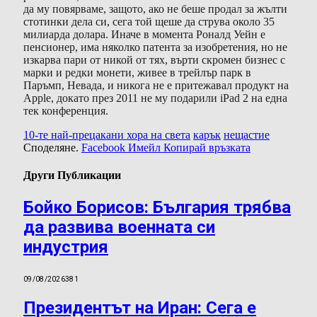
да му повярваме, защото, ако не беше продал за жълти
стотинки дела си, сега той щеше да струва около 35
милиарда долара. Иначе в момента Роналд Уейн е
пенсионер, има няколко патента за изобретения, но не
изкарва пари от никой от тях, върти скромен бизнес с
марки и редки монети, живее в трейлър парк в
Паръмп, Невада, и никога не е притежавал продукт на
Apple, докато през 2011 не му подарили iPad 2 на една
тек конференция.
10-те най-прецакани хора на света
карък
нещастие
Споделяне.
Facebook
Имейл
Копирай връзката
Други Публикации
Бойко Борисов: България трябва
да развива военната си
индустрия
09/08/2026
381
Президентът на Иран: Сега е