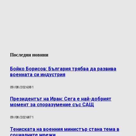
Последни новини
Бойко Борисов: България трябва да развива
военната си индустрия
09/08/2026
381
Президентът на Иран: Сега е най-добрият
момент за споразумение със САЩ
09/08/2026
871
Тениската на военния министър стана тема в
социалните мрежи