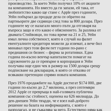
производство. За което Уейн получил 10% от акциите
на компанията. Но вместо да ги запази, ей така, от
любопитство какво ще стане с Apple през годините,
Уейн побързал да продаде дела си обратно на
партньорите две седмици след това за 800 долара. През
годините му се налагало много пъти да отговаря на
въпроса защо и ето какво е обяснението. За разлика от
двамата Стийвовци, по това време на 21 и 25, Уейн
имал лична собственост, която в случай на фалит
евентуалните кредитори можели да изземат, а вече бил
минавал през този филм пет години по-рано с
предишния си бизнес – фирма за ротативки. Една
година по-късно венчър капиталисти помагат на
сдружението да се превърне в корпорация и Уейн
получава още един чек в размер на 1500 долара срещу
подписване на декларация, в която се отказва от
всякакви претенции спрямо новата компания.
През 1976 продажбите на Apple достигат $174 000, две
години по-късно до 2,7 милиона, а през септември
2012 Apple се превръща в най-голямата публична
компания със стойност, оценена на 626 милиарда. До
ден-днешен Уейн твърди, че е взел най-доброто
решение на базата на информацията, с която е
разполагал, и не съжалява за него. Естествено няма как