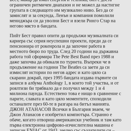
ограничен ритмичен диапазон и не можел да настигне
групата в следващото им музикално ниво. Без да се
замислят и за секунда, Ленън и компания помолили
мениджъра си да уволни Бест и взели Ринго Стар на
негово място в бандата.
Пийт Бест правил опити да продължи музикалната си
кариера със серия неуспешни проекти, преди да се
пенсионира от рокенрола и да започне работа в
местното бюро по труда. След 20 години на държавна
работа той сформира The Pete Best Band през 1988 и
даже започва да обикаля по турнета. Въпреки че в
продължение на години The Beatles са заети да си
измислят истории по негов адрес и като цяло са
скарани докрай, през 1995 бандата издава първите си
записи в албума Anthology 1, в които той участва, и от
роялтизи би трябвало да е получил между 1 и 4
милиона паунда. Естествено това е нищо в сравнение с
парите, славата и като цяло моментите, споходили
останалите през 60-те в разгара на битъл манията.
ДЖОН АТАНАСОВ Всички в България знаем, че
Джон Атанасов е изобретил компютъра. Странно е
обаче, когато отвориш американски учебник и там като
първа електронна цифрово-изчислителна машина е
записан ENIAC от 1943, заедно със създателите си –