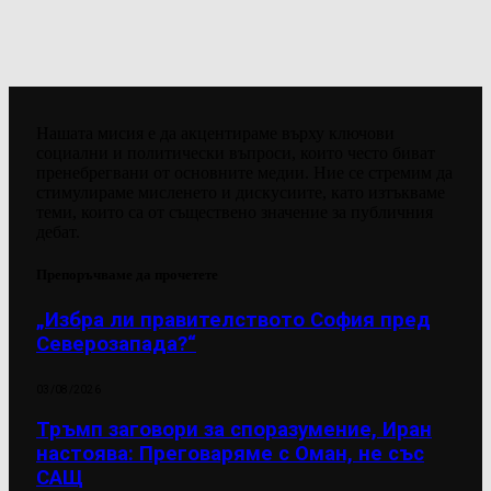
Нашата мисия е да акцентираме върху ключови
социални и политически въпроси, които често биват
пренебрегвани от основните медии. Ние се стремим да
стимулираме мисленето и дискусиите, като изтъкваме
теми, които са от съществено значение за публичния
дебат.
Препоръчваме да прочетете
„Избра ли правителството София пред
Северозапада?“
03/08/2026
Тръмп заговори за споразумение, Иран
настоява: Преговаряме с Оман, не със
САЩ