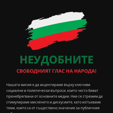
Нашата мисия е да акцентираме върху ключови
социални и политически въпроси, които често биват
пренебрегвани от основните медии. Ние се стремим да
стимулираме мисленето и дискусиите, като изтъкваме
теми, които са от съществено значение за публичния