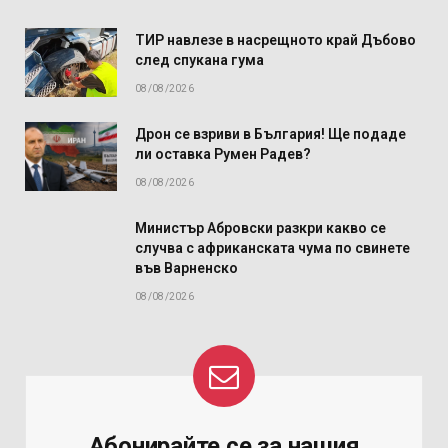
ТИР навлезе в насрещното край Дъбово
след спукана гума
08/08/2026
Дрон се взриви в България! Ще подаде
ли оставка Румен Радев?
08/08/2026
Министър Абровски разкри какво се
случва с африканската чума по свинете
във Варненско
08/08/2026
Абонирайте се за нашия