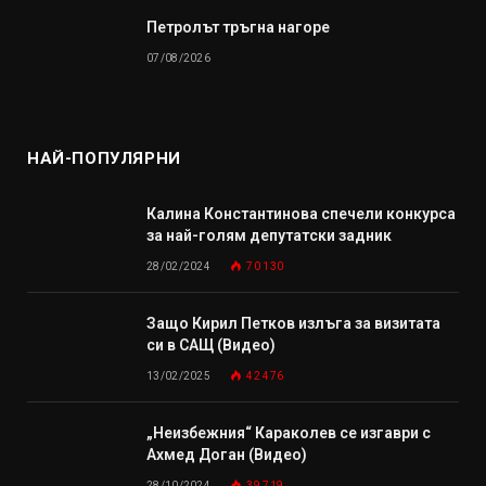
Петролът тръгна нагоре
07/08/2026
НАЙ-ПОПУЛЯРНИ
Калина Константинова спечели конкурса
за най-голям депутатски задник
28/02/2024
70 130
Защо Кирил Петков излъга за визитата
си в САЩ (Видео)
13/02/2025
42 476
„Неизбежния“ Караколев се изгаври с
Ахмед Доган (Видео)
28/10/2024
39 719