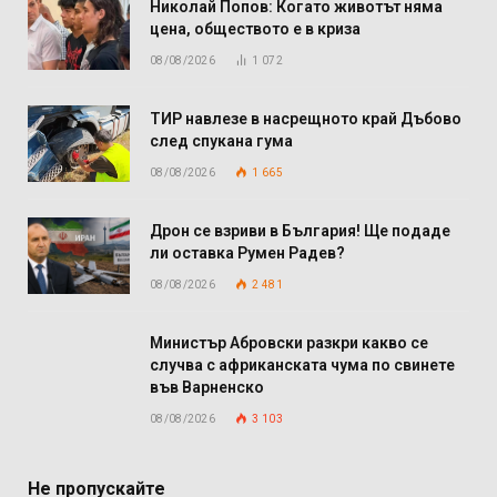
Николай Попов: Когато животът няма
цена, обществото е в криза
08/08/2026
1 072
ТИР навлезе в насрещното край Дъбово
след спукана гума
08/08/2026
1 665
Дрон се взриви в България! Ще подаде
ли оставка Румен Радев?
08/08/2026
2 481
Министър Абровски разкри какво се
случва с африканската чума по свинете
във Варненско
08/08/2026
3 103
Не пропускайте