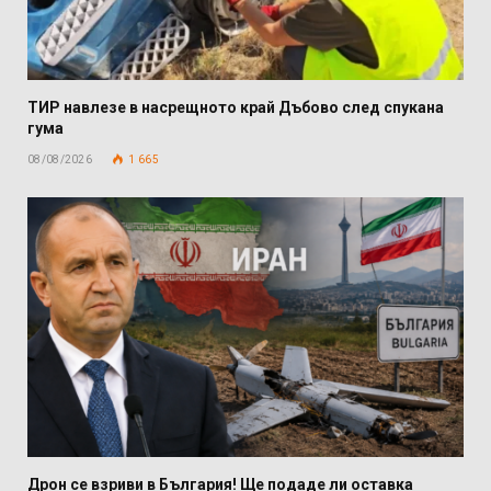
ТИР навлезе в насрещното край Дъбово след спукана
гума
08/08/2026
1 665
Дрон се взриви в България! Ще подаде ли оставка