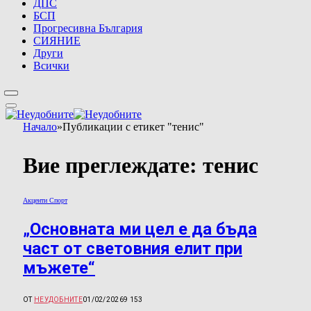
ДПС
БСП
Прогресивна България
СИЯНИЕ
Други
Всички
Начало
»
Публикации с етикет "тенис"
Вие преглеждате:
тенис
Акценти Спорт
„Основната ми цел е да бъда
част от световния елит при
мъжете“
ОТ
НЕУДОБНИТЕ
01/02/2026
9 153