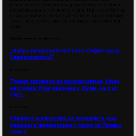
социални и политически въпроси, които често биват
пренебрегвани от основните медии. Ние се стремим да
стимулираме мисленето и дискусиите, като изтъкваме
теми, които са от съществено значение за публичния
дебат.
Препоръчваме да прочетете
„Избра ли правителството София пред
Северозапада?“
03/08/2026
Тръмп заговори за споразумение, Иран
настоява: Преговаряме с Оман, не със
САЩ
05/08/2026
Свежест и качество за почивните дни
предлага фермерският пазар на Пазари
Север