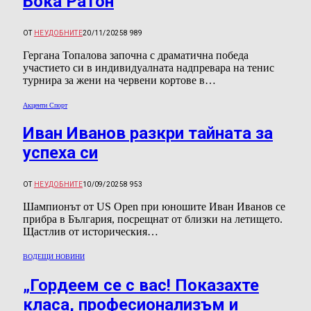
Бока Ратон
ОТ
НЕУДОБНИТЕ
20/11/2025
8 989
Гергана Топалова започна с драматична победа
участието си в индивидуалната надпревара на тенис
турнира за жени на червени кортове в…
Акценти Спорт
Иван Иванов разкри тайната за
успеха си
ОТ
НЕУДОБНИТЕ
10/09/2025
8 953
Шампионът от US Open при юношите Иван Иванов се
прибра в България, посрещнат от близки на летището.
Щастлив от историческия…
ВОДЕЩИ НОВИНИ
„Гордеем се с вас! Показахте
класа, професионализъм и