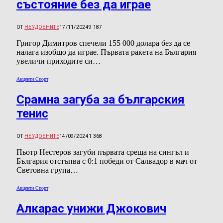
състояние без да играе
ОТ
НЕУДОБНИТЕ
17/11/2024
9 187
Григор Димитров спечели 155 000 долара без да се
налага изобщо да играе. Първата ракета на България
увеличи приходите си…
Акценти Спорт
Срамна загуба за българския
тенис
ОТ
НЕУДОБНИТЕ
14/09/2024
1 368
Пьотр Нестеров загуби първата среща на сингъл и
България отстъпва с 0:1 победи от Салвадор в мач от
Световна група…
Акценти Спорт
Алкарас унижи Джокович