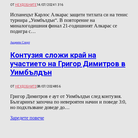
ОТ
НЕУДОБНИТЕ
14/07/2024
1 316
Испанецът Карлос Алкарас защити титлата си на тенис
турнира „Уимбълдън“. В повторение на
миналогодишния финал 21-годишният Алкарас се
подигра с…
Акценти Спорт
Контузия сложи край на
участието на Григор Димитров в
Уимбълдън
ОТ
НЕУДОБНИТЕ
08/07/2024
856
Григор Димитров е аут от Уимбълдън след контузия.
Българинът започна по невероятен начин и поведе 3:0,
но подхлъзване доведе до…
Заредете повече