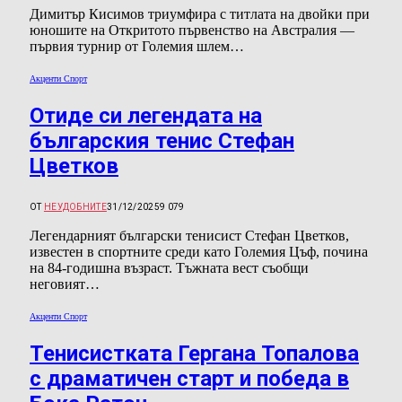
Димитър Кисимов триумфира с титлата на двойки при
юношите на Откритото първенство на Австралия —
първия турнир от Големия шлем…
Акценти Спорт
Отиде си легендата на
българския тенис Стефан
Цветков
ОТ
НЕУДОБНИТЕ
31/12/2025
9 079
Легендарният български тенисист Стефан Цветков,
известен в спортните среди като Големия Цъф, почина
на 84-годишна възраст. Тъжната вест съобщи
неговият…
Акценти Спорт
Тенисистката Гергана Топалова
с драматичен старт и победа в