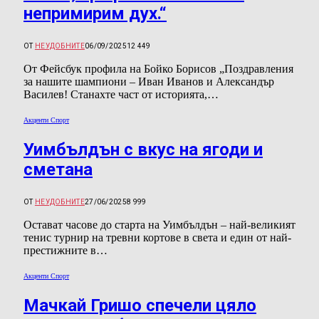
непримирим дух.“
ОТ
НЕУДОБНИТЕ
06/09/2025
12 449
От Фейсбук профила на Бойко Борисов „Поздравления
за нашите шампиони – Иван Иванов и Александър
Василев! Станахте част от историята,…
Акценти Спорт
Уимбълдън с вкус на ягоди и
сметана
ОТ
НЕУДОБНИТЕ
27/06/2025
8 999
Остават часове до старта на Уимбълдън – най-великият
тенис турнир на тревни кортове в света и един от най-
престижните в…
Акценти Спорт
Мачкай Гришо спечели цяло