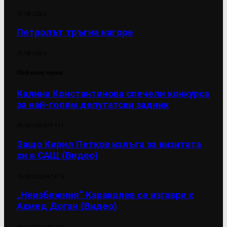
07/08/2026
Петролът тръгна нагоре
07/08/2026
Най-популярни
Калина Константинова спечели конкурса
за най-голям депутатски задник
28/02/2024
70 131
Защо Кирил Петков излъга за визитата
си в САЩ (Видео)
13/02/2025
42 476
„Неизбежния“ Караколев се изгаври с
Ахмед Доган (Видео)