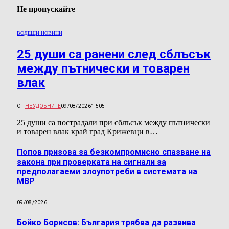
Не пропускайте
ВОДЕЩИ НОВИНИ
25 души са ранени след сблъсък
между пътнически и товарен
влак
ОТ
НЕУДОБНИТЕ
09/08/2026
1 505
25 души са пострадали при сблъсък между пътнически
и товарен влак край град Крижевци в…
Попов призова за безкомпромисно спазване на
закона при проверката на сигнали за
предполагаеми злоупотреби в системата на
МВР
09/08/2026
Бойко Борисов: България трябва да развива