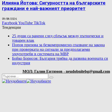
Илияна Йотова: Сигурността на българските
граждани е най-важният приоритет
09/08/2026
Facebook
YouTube
TikTok
Тенденции
25 души са ранени след сблъсък между пътнически и
товарен влак
Попов призова за безкомпромисно спазване на закона
при проверката на сигнали за предполагаеми
злоупотреби в системата на МВР
Бойко Борисов: България трябва да развива военната си
индустрия
МОЛ: Галин Евтимов - neudobnitebg@gmail.com