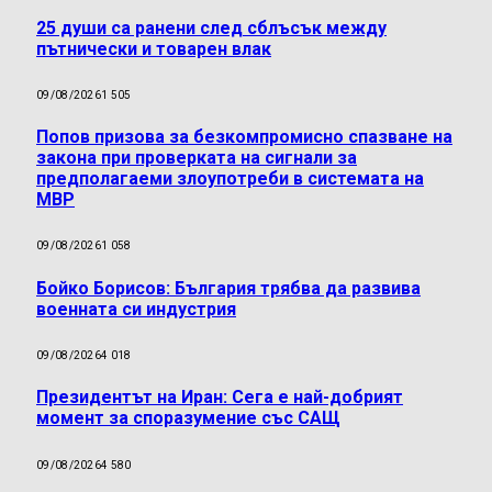
25 души са ранени след сблъсък между
пътнически и товарен влак
09/08/2026
1 505
Попов призова за безкомпромисно спазване на
закона при проверката на сигнали за
предполагаеми злоупотреби в системата на
МВР
09/08/2026
1 058
Бойко Борисов: България трябва да развива
военната си индустрия
09/08/2026
4 018
Президентът на Иран: Сега е най-добрият
момент за споразумение със САЩ
09/08/2026
4 580