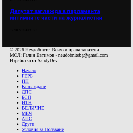
28/10/2024
39 719
Депутат заглежда в парламента
интимните части на журналистки
12/04/2024
39 523
© 2026 Неудобните. Всички права запазени.
МОЛ: Галин Евтимов - neudobnitebg@gmail.com
Изработка от SandyDev
Начало
ГЕРБ
ПП
Възраждане
ДПС
БСП
ИТН
ВЕЛИЧИЕ
МЕЧ
АПС
Други
Условия за Ползване