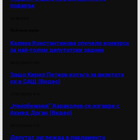
подарък
05/08/2026
Най-популярни
Калина Константинова спечели конкурса
за най-голям депутатски задник
28/02/2024
70 129
Защо Кирил Петков излъга за визитата
си в САЩ (Видео)
13/02/2025
42 476
„Неизбежния“ Караколев се изгаври с
Ахмед Доган (Видео)
28/10/2024
39 719
Депутат заглежда в парламента