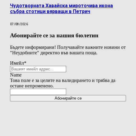
Чудотворната Хавайска мироточива икона
събра стотици вярващи в Петрич
07/08/2026
Абонирайте се за нашия бюлетин
Бъдете информирани! Получавайте важните новини от
"Неудобните" директно във вашата поща.
Имейл
*
Name
Това поле е за целите на валидирането и трябва да
остане непроменено.