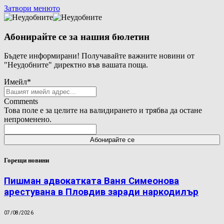
Затвори менюто
Абонирайте се за нашия бюлетин
Бъдете информирани! Получавайте важните новини от
"Неудобните" директно във вашата поща.
Имейл
*
Comments
Това поле е за целите на валидирането и трябва да остане
непроменено.
Горещи новини
Пишман адвокатката Ваня Симеонова
арестувана в Пловдив заради наркодилър
07/08/2026