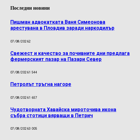
Последни новини
Пишман адвокатката Ваня Симеонова
арестувана в Пловдив заради наркодилър
07/08/2026
2
Свежест и качество за почивните дни предлага
фермерският пазар на Пазари Север
07/08/2026
1 544
Петролът тръгна нагоре
07/08/2026
1 657
Чудотворната Хавайска мироточива икона
събра стотици вярващи в Петрич
07/08/2026
3 005