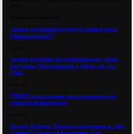
теми, които са от съществено значение за публичния
дебат.
Препоръчваме да прочетете
„Избра ли правителството София пред
Северозапада?“
03/08/2026
Тръмп заговори за споразумение, Иран
настоява: Преговаряме с Оман, не със
САЩ
05/08/2026
ГДБОП продължава разследването на
групата за фентанил
06/08/2026
Делян Добрев: Турската компания в „Хан
Тервел“ е шанс за България, а не