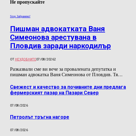
Не пропускайте
Stop Забранено!
Пишман адвокатката Ваня
Симеонова арестувана в
Пловдив заради наркодилър
ОТ
НЕУДОБНИТЕ
07/08/2026
2
Разказвали сме ви вече за провалената депутатка и
пишман адвокатка Ваня Симеонова от Пловдив. Тя…
Свежест и качество за почивните дни предлага
фермерският пазар на Пазари Север
07/08/2026
Петролът тръгна нагоре
07/08/2026