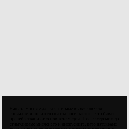
Нашата мисия е да акцентираме върху ключови
социални и политически въпроси, които често биват
пренебрегвани от основните медии. Ние се стремим да
стимулираме мисленето и дискусиите, като изтъкваме