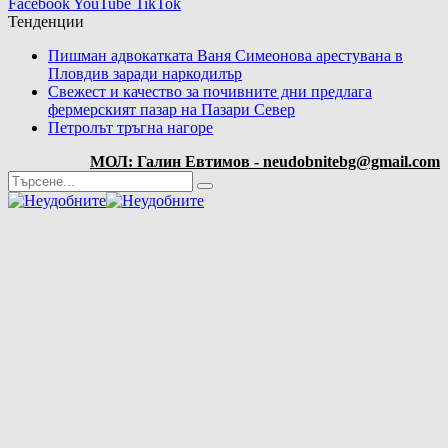
Facebook
YouTube
TikTok
Тенденции
Пишман адвокатката Ваня Симеонова арестувана в
Пловдив заради наркодилър
Свежест и качество за почивните дни предлага
фермерският пазар на Пазари Север
Петролът тръгна нагоре
МОЛ: Галин Евтимов - neudobnitebg@gmail.com