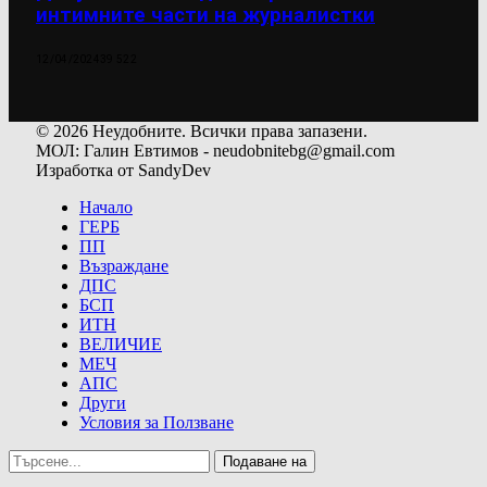
интимните части на журналистки
12/04/2024
39 522
© 2026 Неудобните. Всички права запазени.
МОЛ: Галин Евтимов - neudobnitebg@gmail.com
Изработка от SandyDev
Начало
ГЕРБ
ПП
Възраждане
ДПС
БСП
ИТН
ВЕЛИЧИЕ
МЕЧ
АПС
Други
Условия за Ползване
Подаване на