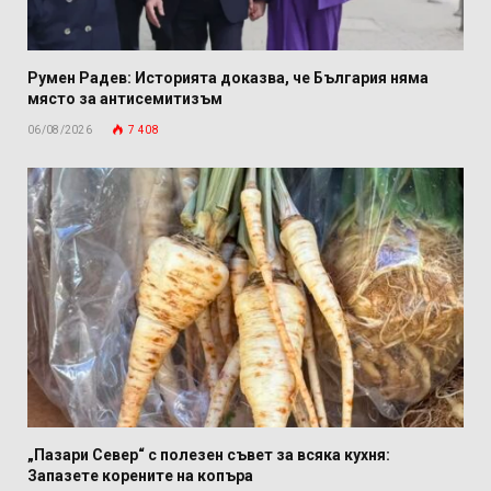
Румен Радев: Историята доказва, че България няма
място за антисемитизъм
06/08/2026
7 408
„Пазари Север“ с полезен съвет за всяка кухня:
Запазете корените на копъра