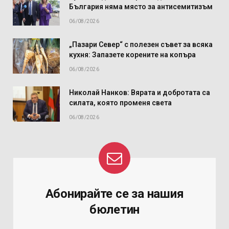
България няма място за антисемитизъм
06/08/2026
„Пазари Север“ с полезен съвет за всяка
кухня: Запазете корените на копъра
06/08/2026
Николай Нанков: Вярата и добротата са
силата, която променя света
06/08/2026
Абонирайте се за нашия
бюлетин