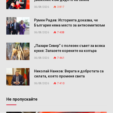
06/08/2026
3 817
Румен Радев: Историята доказва, че
България няма място за антисемитизъм
06/08/2026
7 408
„Пазари Север“ с полезен съвет за всяка
кухня: Запазете корените на копъра
06/08/2026
7 461
Николай Нанков: Вярата и добротата са
силата, която променя света
06/08/2026
7 410
Не пропускайте