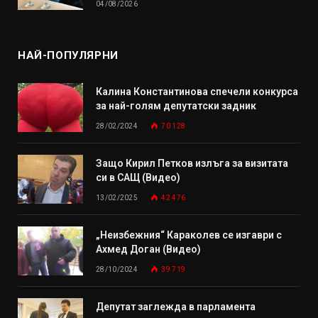
04/08/2026
НАЙ-ПОПУЛЯРНИ
Калина Константинова спечели конкурса
за най-голям депутатски задник
28/02/2024
70 128
Защо Кирил Петков излъга за визитата
си в САЩ (Видео)
13/02/2025
42 476
„Неизбежния“ Караколев се изгаври с
Ахмед Доган (Видео)
28/10/2024
39 719
Депутат заглежда в парламента