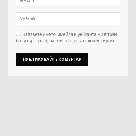
Запазете името, имейла и уебсайта ми в този
браузър за следващия път, когато коментирам.