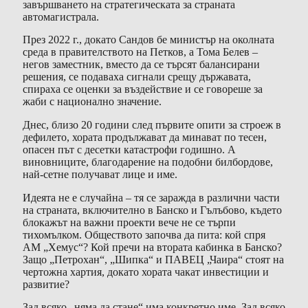
завършването на стратегическата за страната
автомагистрала.
През 2022 г., докато Сандов бе министър на околната
среда в правителството на Петков, а Тома Белев –
негов заместник, вместо да се търсят балансирани
решения, се подаваха сигнали срещу държавата,
спираха се оценки за въздействие и се говореше за
жаби с национално значение.
Днес, близо 20 години след първите опити за строеж в
дефилето, хората продължават да минават по тесен,
опасен път с десетки катастрофи годишно. А
виновниците, благодарение на подобни билбордове,
най-сетне получават лице и име.
Идеята не е случайна – тя се заражда в различни части
на страната, включително в Банско и Гълъбово, където
блокажът на важни проекти вече не се търпи
тихомълком. Обществото започва да пита: кой спря
АМ „Хемус“? Кой пречи на втората кабинка в Банско?
Защо „Петрохан“, „Шипка“ и ПАВЕЦ „Чаира“ стоят на
чертожна хартия, докато хората чакат инвестиции и
развитие?
Зад всяко „няма да стане“ има конкретно име. Зад всяко