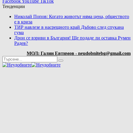
Facebook
YouTube
TikTok
Тенденции
Николай Попов: Когато животът няма цена, обществото
е в криза
ТИР навлезе в насрещното край Дъбово след спукана
гума
Дрон се взриви в България! Ще подаде ли оставка Румен
Радев?
МОЛ: Галин Евтимов - neudobnitebg@gmail.com