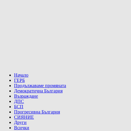
Начало
ГЕРБ
Продължаваме промяната
Демократична България
Възраждане
ДПС
БСП
Прогресивна България
СИЯНИЕ
Други
Всички