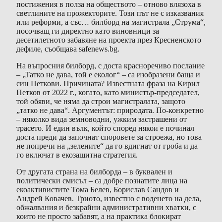
постижения в полза на обществото – отново влязоха в
светлините на прожекторите. Този път не с изказвания
или реформи, а със… билборд на магистрала „Струма“,
посочващ ги директно като виновници за
десетилетното забавяне на проекта през Кресненското
дефиле, съобщава safenews.bg.
На въпросния билборд, с доста красноречиво послание
– „Татко не дава, той е еколог“ – са изобразени баща и
син Петкови. Причината? Известната фраза на Кирил
Петков от 2022 г., когато, като министър-председател,
той обяви, че няма да строи магистралата, защото
„татко не дава“. Аргументът: природата. По-конкретно
– няколко вида земноводни, ужким застрашени от
трасето. И един вълк, който според някои е починал
доста преди да започнат споровете за строежа, но това
не попречи на „зелените“ да го вдигнат от гроба и да
го включат в екозащитна стратегия.
От другата страна на билборда – в буквален и
политически смисъл – са добре познатите лица на
екоактивистите Тома Белев, Борислав Сандов и
Андрей Ковачев. Триото, известно с воденето на дела,
обжалвания и безкрайни административни хватки, с
които не просто забавят, а на практика блокират