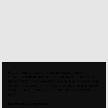
Нашата мисия е да акцентираме върху ключови
социални и политически въпроси, които често биват
пренебрегвани от основните медии. Ние се стремим да
стимулираме мисленето и дискусиите, като изтъкваме
теми, които са от съществено значение за публичния
дебат.
Препоръчваме да прочетете