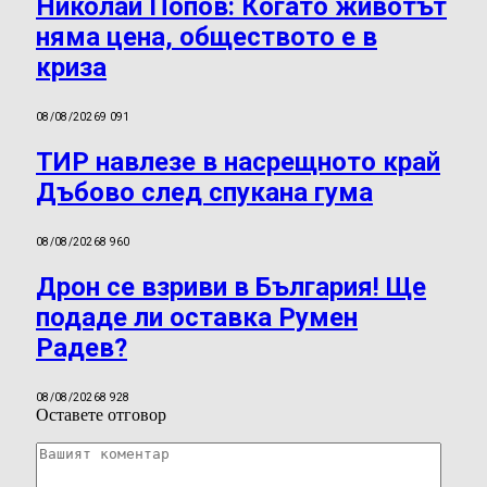
Николай Попов: Когато животът
няма цена, обществото е в
криза
08/08/2026
9 091
ТИР навлезе в насрещното край
Дъбово след спукана гума
08/08/2026
8 960
Дрон се взриви в България! Ще
подаде ли оставка Румен
Радев?
08/08/2026
8 928
Оставете отговор