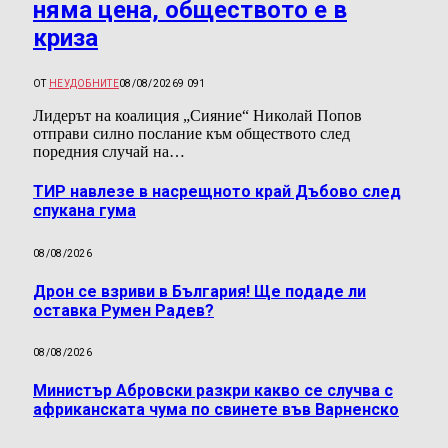
няма цена, обществото е в
криза
ОТ
НЕУДОБНИТЕ
08/08/2026
9 091
Лидерът на коалиция „Сияние“ Николай Попов
отправи силно послание към обществото след
поредния случай на…
ТИР навлезе в насрещното край Дъбово след
спукана гума
08/08/2026
Дрон се взриви в България! Ще подаде ли
оставка Румен Радев?
08/08/2026
Министър Абровски разкри какво се случва с
африканската чума по свинете във Варненско