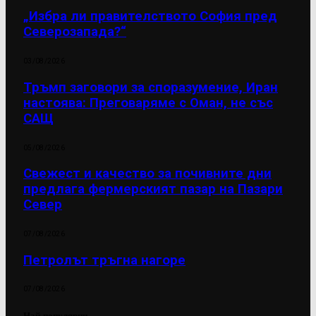
„Избра ли правителството София пред
Северозапада?“
03/08/2026
Тръмп заговори за споразумение, Иран
настоява: Преговаряме с Оман, не със
САЩ
05/08/2026
Свежест и качество за почивните дни
предлага фермерският пазар на Пазари
Север
07/08/2026
Петролът тръгна нагоре
07/08/2026
Най-популярни