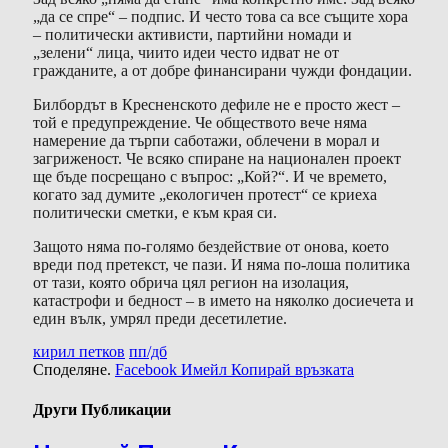
„да се спре“ – подпис. И често това са все същите хора
– политически активисти, партийни номади и
„зелени“ лица, чиито идеи често идват не от
гражданите, а от добре финансирани чужди фондации.
Билбордът в Кресненското дефиле не е просто жест –
той е предупреждение. Че обществото вече няма
намерение да търпи саботажи, облечени в морал и
загриженост. Че всяко спиране на национален проект
ще бъде посрещано с въпрос: „Кой?“. И че времето,
когато зад думите „екологичен протест“ се криеха
политически сметки, е към края си.
Защото няма по-голямо бездействие от онова, което
вреди под претекст, че пази. И няма по-лоша политика
от тази, която обрича цял регион на изолация,
катастрофи и бедност – в името на няколко досиечета и
един вълк, умрял преди десетилетие.
кирил петков
пп/дб
Споделяне.
Facebook
Имейл
Копирай връзката
Други Публикации