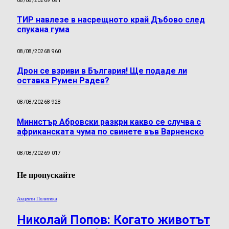
08/08/2026
9 091
ТИР навлезе в насрещното край Дъбово след
спукана гума
08/08/2026
8 960
Дрон се взриви в България! Ще подаде ли
оставка Румен Радев?
08/08/2026
8 928
Министър Абровски разкри какво се случва с
африканската чума по свинете във Варненско
08/08/2026
9 017
Не пропускайте
Акценти Политика
Николай Попов: Когато животът