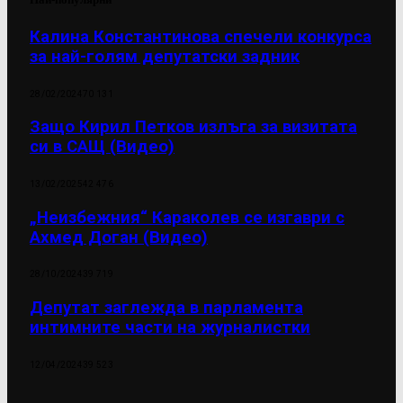
Калина Константинова спечели конкурса
за най-голям депутатски задник
28/02/2024
70 131
Защо Кирил Петков излъга за визитата
си в САЩ (Видео)
13/02/2025
42 476
„Неизбежния“ Караколев се изгаври с
Ахмед Доган (Видео)
28/10/2024
39 719
Депутат заглежда в парламента
интимните части на журналистки
12/04/2024
39 523