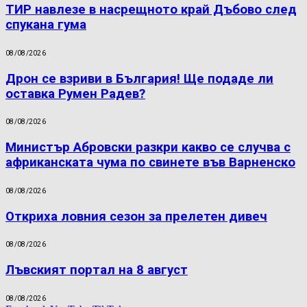
ТИР навлезе в насрещното край Дъбово след
спукана гума
08/08/2026
Дрон се взриви в България! Ще подаде ли
оставка Румен Радев?
08/08/2026
Министър Абровски разкри какво се случва с
африканската чума по свинете във Варненско
08/08/2026
Откриха ловния сезон за прелетен дивеч
08/08/2026
Лъвският портал на 8 август
08/08/2026