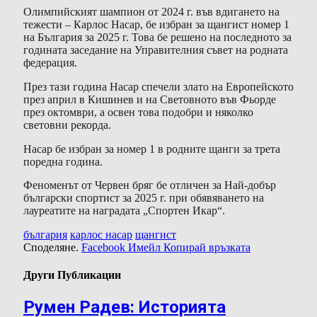
Олимпийският шампион от 2024 г. във вдигането на
тежести – Карлос Насар, бе избран за щангист номер 1
на България за 2025 г. Това бе решено на последното за
годината заседание на Управителния съвет на родната
федерация.
През тази година Насар спечели злато на Европейското
през април в Кишинев и на Световното във Фьорде
през октомври, а освен това подобри и няколко
световни рекорда.
Насар бе избран за номер 1 в родните щанги за трета
поредна година.
Феноменът от Червен бряг бе отличен за Най-добър
български спортист за 2025 г. при обявяването на
лауреатите на наградата „Спортен Икар“.
българия
карлос насар
щангист
Споделяне.
Facebook
Имейл
Копирай връзката
Други Публикации
Румен Радев: Историята