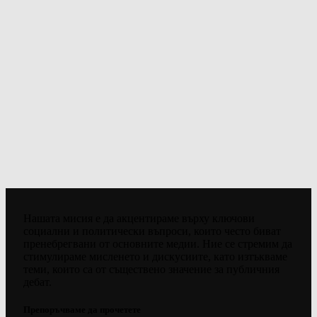
Нашата мисия е да акцентираме върху ключови
социални и политически въпроси, които често биват
пренебрегвани от основните медии. Ние се стремим да
стимулираме мисленето и дискусиите, като изтъкваме
теми, които са от съществено значение за публичния
дебат.
Препоръчваме да прочетете