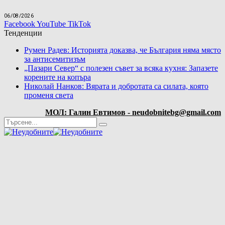
06/08/2026
Facebook
YouTube
TikTok
Тенденции
Румен Радев: Историята доказва, че България няма място
за антисемитизъм
„Пазари Север“ с полезен съвет за всяка кухня: Запазете
корените на копъра
Николай Нанков: Вярата и добротата са силата, която
променя света
МОЛ: Галин Евтимов - neudobnitebg@gmail.com