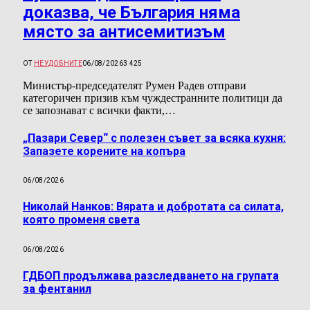
доказва, че България няма
място за антисемитизъм
ОТ
НЕУДОБНИТЕ
06/08/2026
3 425
Министър-председателят Румен Радев отправи
категоричен призив към чуждестранните политици да
се запознават с всички факти,…
„Пазари Север“ с полезен съвет за всяка кухня:
Запазете корените на копъра
06/08/2026
Николай Нанков: Вярата и добротата са силата,
която променя света
06/08/2026
ГДБОП продължава разследването на групата
за фентанил