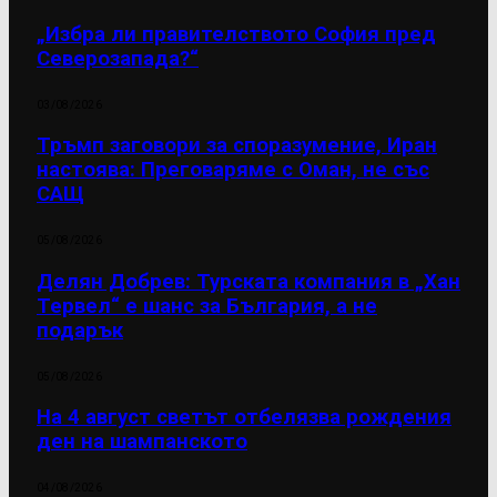
„Избра ли правителството София пред
Северозапада?“
03/08/2026
Тръмп заговори за споразумение, Иран
настоява: Преговаряме с Оман, не със
САЩ
05/08/2026
Делян Добрев: Турската компания в „Хан
Тервел“ е шанс за България, а не
подарък
05/08/2026
На 4 август светът отбелязва рождения
ден на шампанското
04/08/2026