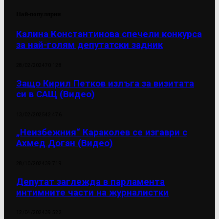
Най-популярни
Калина Константинова спечели конкурса
за най-голям депутатски задник
28/02/2024
70 128
Защо Кирил Петков излъга за визитата
си в САЩ (Видео)
13/02/2025
42 476
„Неизбежния“ Караколев се изгаври с
Ахмед Доган (Видео)
28/10/2024
39 719
Депутат заглежда в парламента
интимните части на журналистки
12/04/2024
39 522