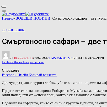
Начало
»
ВОДЕЩИ НОВИНИ
»
Смъртоносно сафари – две турис
ВОДЕЩИ НОВИНИ
Смъртоносно сафари – две т
ОТ
НЕУДОБНИТЕ
04/07/2025
НЯМА КОМЕНТАРИ
9 125
ПРЕГЛЕЖДАНИЯ
Facebook
Имейл
Копирай връзката
Споделете
Facebook
Имейл
Копирай връзката
Две чуждестранни туристки бяха убити от слон по време на саф
Представителят на полицията Робъртсън Муемба каза, че жерт
били нападнати от женски слон, който е бил наблизо с малкото 
Водачите на сафарито, които са били с групата туристи, са опит