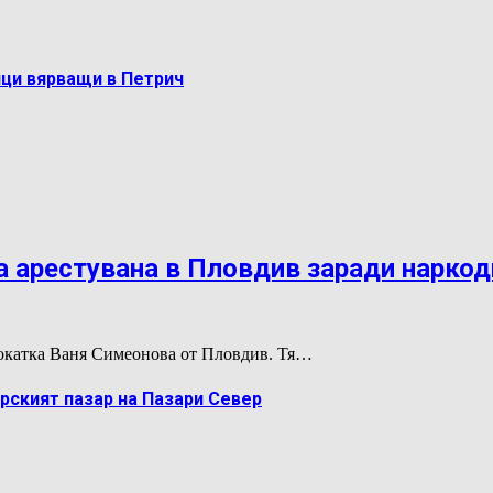
ци вярващи в Петрич
 арестувана в Пловдив заради нарко
двокатка Ваня Симеонова от Пловдив. Тя…
рският пазар на Пазари Север