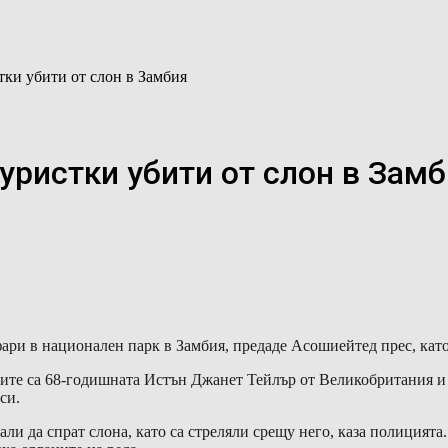
тки убити от слон в Замбия
уристки убити от слон в Зам
ари в национален парк в Замбия, предаде Асошиейтед прес, като
вите са 68-годишната Истън Джанет Тейлър от Великобритания и
си.
али да спрат слона, като са стреляли срещу него, каза полицията.