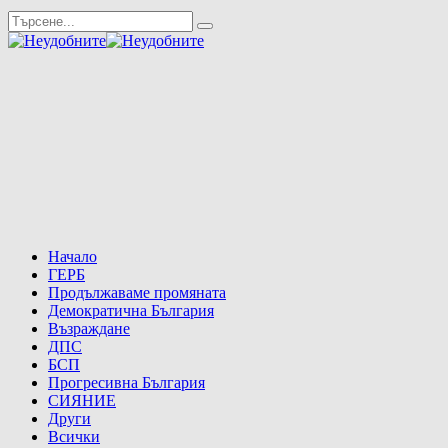
Начало
ГЕРБ
Продължаваме промяната
Демократична България
Възраждане
ДПС
БСП
Прогресивна България
СИЯНИЕ
Други
Всички