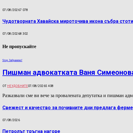
07/08/2026
7 078
Чудотворната Хавайска мироточива икона събра стоти
07/08/2026
8 302
Не пропускайте
Stop Забранено!
Пишман адвокатката Ваня Симеонова
ОТ
НЕУДОБНИТЕ
07/08/2026
5 408
Разказвали сме ви вече за провалената депутатка и пишман а
Свежест и качество за почивните дни предлага ферме
07/08/2026
Петролът тръгна нагоре