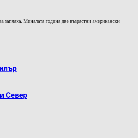
 за заплаха. Миналата година две възрастни американски
дилър
ри Север