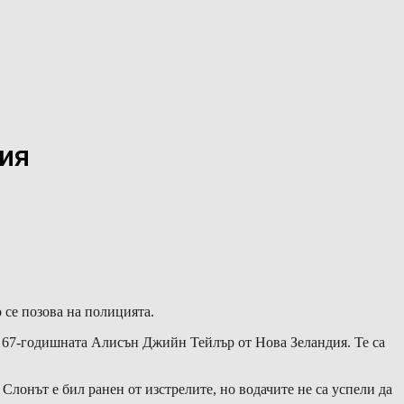
бия
 се позова на полицията.
 67-годишната Алисън Джийн Тейлър от Нова Зеландия. Те са
 Слонът е бил ранен от изстрелите, но водачите не са успели да