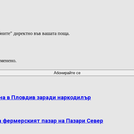
ните" директно във вашата поща.
оменено.
на в Пловдив заради наркодилър
а фермерският пазар на Пазари Север