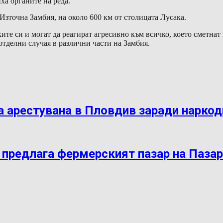
ха органите на реда.
зточна Замбия, на около 600 км от столицата Лусака.
те си и могат да реагират агресивно към всичко, което сметнат
 отделни случая в различни части на Замбия.
 арестувана в Пловдив заради нарко
 предлага фермерският пазар на Паза