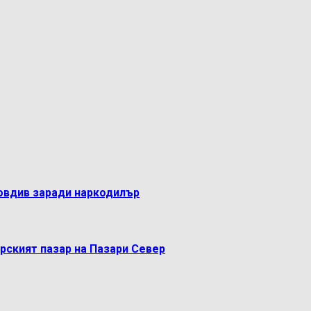
овдив заради наркодилър
рският пазар на Пазари Север