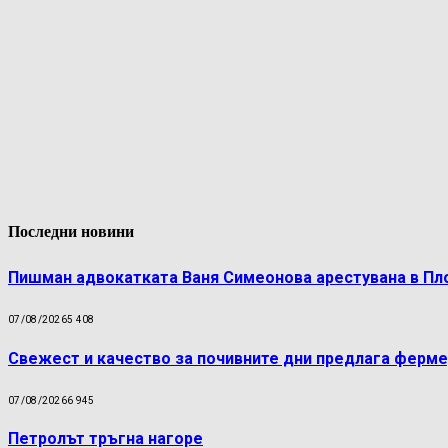
Последни новини
Пишман адвокатката Ваня Симеонова арестувана в Пл
07/08/2026
5 408
Свежест и качество за почивните дни предлага ферме
07/08/2026
6 945
Петролът тръгна нагоре