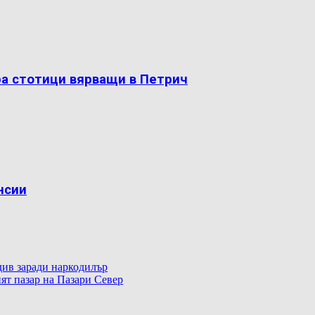
ра стотици вярващи в Петрич
нсии
ив заради наркодилър
ят пазар на Пазари Север