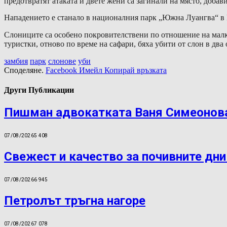
предотвратят атаката и двете жени са загинали на място, добави
Нападението е станало в националния парк „Южна Луангва“ в И
Слониците сa особено покровителствени по отношение на малки
туристки, отново по време на сафари, бяха убити от слон в два
замбия
парк
слонове
уби
Споделяне.
Facebook
Имейл
Копирай връзката
Други Публикации
Пишман адвокатката Ваня Симеонова
07/08/2026
5 408
Свежест и качество за почивните дни
07/08/2026
6 945
Петролът тръгна нагоре
07/08/2026
7 078