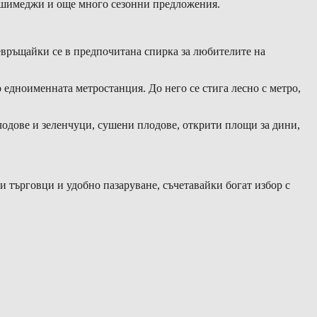
ъби шимеджи и още много сезонни предложения.
евръщайки се в предпочитана спирка за любителите на
 едноименната метростанция. До него се стига лесно с метро,
плодове и зеленчуци, сушени плодове, открити площи за дини,
и търговци и удобно пазаруване, съчетавайки богат избор с