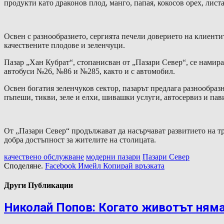
продукти като драконов плод, манго, папая, кокосов орех, лист
Освен с разнообразието, сергията печели доверието на клиент
качествените плодове и зеленчуци.
Пазар „Хан Кубрат“, стопанисван от „Пазари Север“, се намира
автобуси №26, №86 и №285, както и с автомобил.
Освен богатия зеленчуков сектор, пазарът предлага разнообраз
пъпеши, тикви, зеле и елхи, шивашки услуги, автосервиз и пав
От „Пазари Север“ продължават да насърчават развитието на тр
добра достъпност за жителите на столицата.
качествено обслужване
модерни пазари
Пазари Север
Споделяне.
Facebook
Имейл
Копирай връзката
Други Публикации
Николай Попов: Когато животът няма