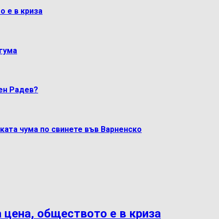
о е в криза
гума
мен Радев?
ката чума по свинете във Варненско
 цена, обществото е в криза