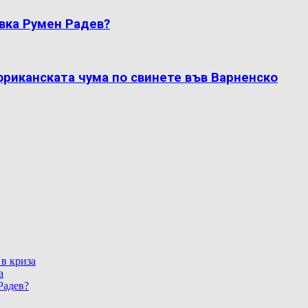
вка Румен Радев?
фриканската чума по свинете във Варненско
 в криза
а
Радев?