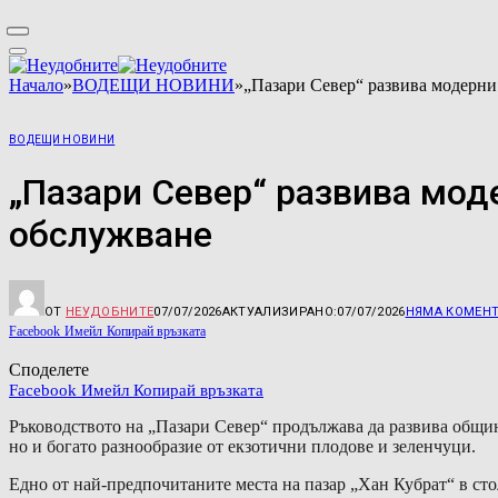
Начало
»
ВОДЕЩИ НОВИНИ
»
„Пазари Север“ развива модерни 
ВОДЕЩИ НОВИНИ
„Пазари Север“ развива моде
обслужване
ОТ
НЕУДОБНИТЕ
07/07/2026
АКТУАЛИЗИРАНО:
07/07/2026
НЯМА КОМЕН
Facebook
Имейл
Копирай връзката
Споделете
Facebook
Имейл
Копирай връзката
Ръководството на „Пазари Север“ продължава да развива общин
но и богато разнообразие от екзотични плодове и зеленчуци.
Едно от най-предпочитаните места на пазар „Хан Кубрат“ в ст