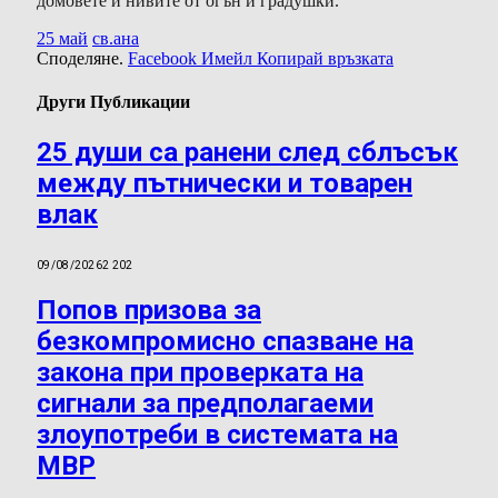
домовете и нивите от огън и градушки.
25 май
св.ана
Споделяне.
Facebook
Имейл
Копирай връзката
Други Публикации
25 души са ранени след сблъсък
между пътнически и товарен
влак
09/08/2026
2 202
Попов призова за
безкомпромисно спазване на
закона при проверката на
сигнали за предполагаеми
злоупотреби в системата на
МВР