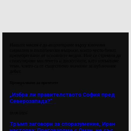
Нашата мисия е да акцентираме върху ключови
социални и политически въпроси, които често биват
пренебрегвани от основните медии. Ние се стремим да
стимулираме мисленето и дискусиите, като изтъкваме
теми, които са от съществено значение за публичния
дебат.
Препоръчваме да прочетете
„Избра ли правителството София пред
Северозапада?“
03/08/2026
Тръмп заговори за споразумение, Иран
настоява: Преговаряме с Оман, не със