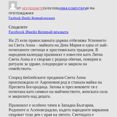
ОТ
НЕУДОБНИТЕ
25/05/2026
НЯМА КОМЕНТАРИ
8 956
ПРЕГЛЕЖДАНИЯ
Facebook
Имейл
Копирай връзката
Споделете
Facebook
Имейл
Копирай връзката
На 25 юли православната църква отбелязва Успението
на Света Анна – майката на Дева Мария и една от най-
почитаните светици в християнската традиция. В
народния календар празникът е известен като Лятна
Света Анна и е свързан с редица обичаи, поверия и
ритуали за здраве, плодородие и закрила на
семейството.
Според библейските предания Света Анна
произхождала от Аароновия род и станала майка на
Пресвета Богородица. Затова и през вековете тя е
почитана като символ на майчинството, женската сила
и закрилата над децата.
Празникът е особено тачен в Западна България,
Родопите и Асеновградско, където народните вярвания
свързват този ден с края на лятото. Светицата е