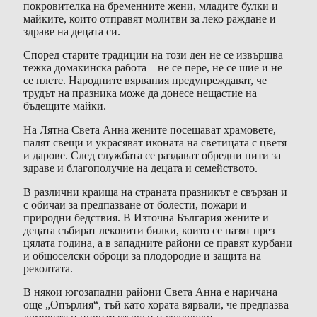
покровителка на бременните жени, младите булки и
майките, които отправят молитви за леко раждане и
здраве на децата си.
Според старите традиции на този ден не се извършва
тежка домакинска работа – не се пере, не се шие и не
се плете. Народните вярвания предупреждават, че
трудът на празника може да донесе нещастие на
бъдещите майки.
На Лятна Света Анна жените посещават храмовете,
палят свещи и украсяват иконата на светицата с цветя
и дарове. След службата се раздават обредни пити за
здраве и благополучие на децата и семейството.
В различни краища на страната празникът е свързан и
с обичаи за предпазване от болести, пожари и
природни бедствия. В Източна България жените и
децата събират лековити билки, които се пазят през
цялата година, а в западните райони се правят курбани
и общоселски оброци за плодородие и защита на
реколтата.
В някои югозападни райони Света Анна е наричана
още „Опърлия“, тъй като хората вярвали, че предпазва