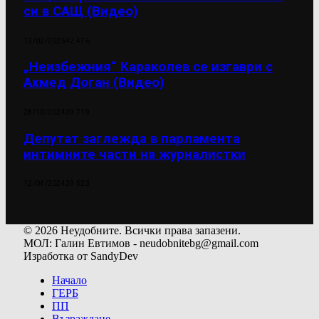
си в САЩ (Видео)
13/02/2025
42 476
„Неизбежния“ Караколев се изгаври с
Ахмед Доган (Видео)
28/10/2024
39 719
Депутат заглежда в парламента
интимните части на журналистки
12/04/2024
39 523
© 2026 Неудобните. Всички права запазени.
МОЛ: Галин Евтимов - neudobnitebg@gmail.com
Изработка от SandyDev
Начало
ГЕРБ
ПП
Възраждане