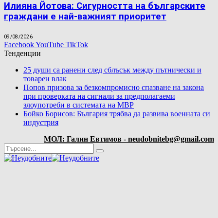
Илияна Йотова: Сигурността на българските
граждани е най-важният приоритет
09/08/2026
Facebook
YouTube
TikTok
Тенденции
25 души са ранени след сблъсък между пътнически и
товарен влак
Попов призова за безкомпромисно спазване на закона
при проверката на сигнали за предполагаеми
злоупотреби в системата на МВР
Бойко Борисов: България трябва да развива военната си
индустрия
МОЛ: Галин Евтимов - neudobnitebg@gmail.com