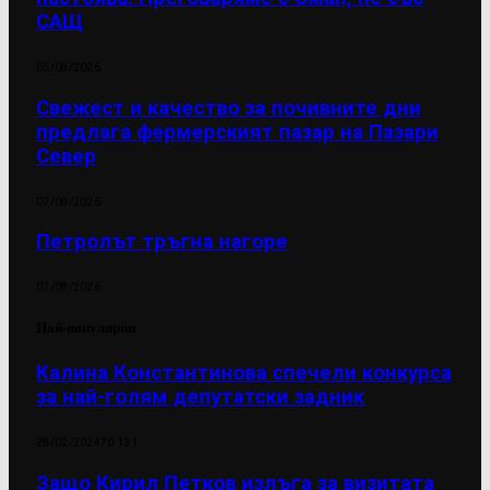
САЩ
05/08/2026
Свежест и качество за почивните дни
предлага фермерският пазар на Пазари
Север
07/08/2026
Петролът тръгна нагоре
07/08/2026
Най-популярни
Калина Константинова спечели конкурса
за най-голям депутатски задник
28/02/2024
70 131
Защо Кирил Петков излъга за визитата