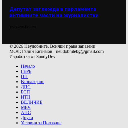
Депутат заглежда в парламента
интимните части на журналистки
12/04/2024
39 523
© 2026 Неудобните. Всички права запазени.
МОЛ: Галин Евтимов - neudobnitebg@gmail.com
Изработка от SandyDev
Начало
ГЕРБ
ПП
Възраждане
ДПС
БСП
ИТН
ВЕЛИЧИЕ
МЕЧ
АПС
Други
Условия за Ползване