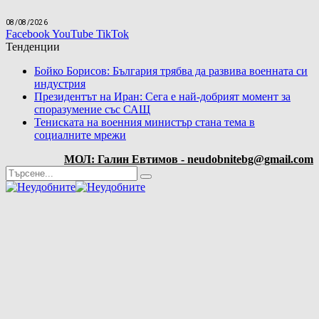
08/08/2026
Facebook
YouTube
TikTok
Тенденции
Бойко Борисов: България трябва да развива военната си
индустрия
Президентът на Иран: Сега е най-добрият момент за
споразумение със САЩ
Тениската на военния министър стана тема в
социалните мрежи
МОЛ: Галин Евтимов - neudobnitebg@gmail.com