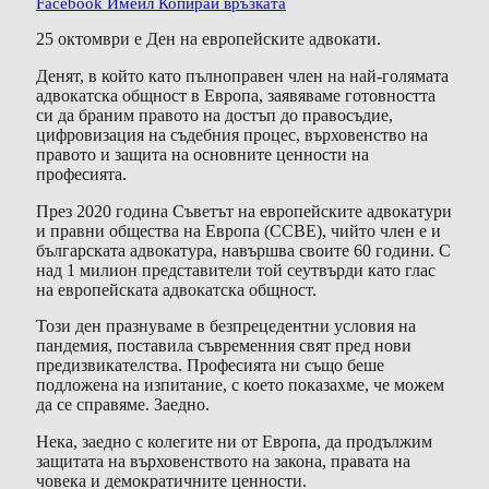
Facebook
Имейл
Копирай връзката
25 октомври е Ден на европейските адвокати.
Денят, в който като пълноправен член на най-голямата
адвокатска общност в Европа, заявяваме готовността
си да браним правото на достъп до правосъдие,
цифровизация на съдебния процес, върховенство на
правото и защита на основните ценности на
професията.
През 2020 година Съветът на европейските адвокатури
и правни общества на Европа (CCBE), чийто член е и
българската адвокатура, навършва своите 60 години. С
над 1 милион представители той сеутвърди като глас
на европейската адвокатска общност.
Този ден празнуваме в безпрецедентни условия на
пандемия, поставила съвременния свят пред нови
предизвикателства. Професията ни също беше
подложена на изпитание, с което показахме, че можем
да се справяме. Заедно.
Нека, заедно с колегите ни от Европа, да продължим
защитата на върховенството на закона, правата на
човека и демократичните ценности.