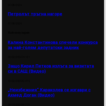
07/08/2026
Петролът тръгна нагоре
07/08/2026
Най-популярни
Калина Константинова спечели конкурса
за най-голям депутатски задник
28/02/2024
70 131
Защо Кирил Петков излъга за визитата
си в САЩ (Видео)
13/02/2025
42 476
„Неизбежния“ Караколев се изгаври с
Ахмед Доган (Видео)
28/10/2024
39 719