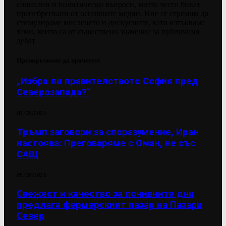
социални и политически въпроси, които често биват
пренебрегвани от основните медии. Ние се стремим да
стимулираме мисленето и дискусиите, като изтъкваме
теми, които са от съществено значение за публичния
дебат.
Препоръчваме да прочетете
„Избра ли правителството София пред
Северозапада?“
03/08/2026
Тръмп заговори за споразумение, Иран
настоява: Преговаряме с Оман, не със
САЩ
05/08/2026
Свежест и качество за почивните дни
предлага фермерският пазар на Пазари
Север