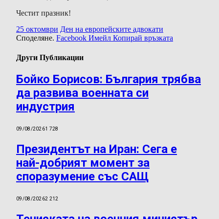
Честит празник!
25 октомври
Ден на европейските адвокати
Споделяне.
Facebook
Имейл
Копирай връзката
Други Публикации
Бойко Борисов: България трябва
да развива военната си
индустрия
09/08/2026
1 728
Президентът на Иран: Сега е
най-добрият момент за
споразумение със САЩ
09/08/2026
2 212
Тениската на военния министър