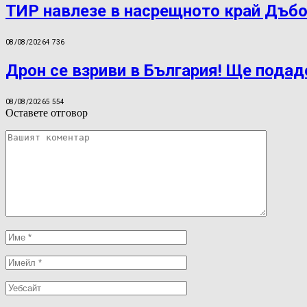
ТИР навлезе в насрещното край Дъбо
08/08/2026
4 736
Дрон се взриви в България! Ще подад
08/08/2026
5 554
Оставете отговор