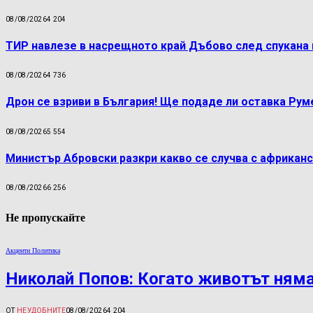
08/08/2026
4 204
ТИР навлезе в насрещното край Дъбово след спукана 
08/08/2026
4 736
Дрон се взриви в България! Ще подаде ли оставка Ру
08/08/2026
5 554
Министър Абровски разкри какво се случва с африканс
08/08/2026
6 256
Не пропускайте
Акценти Политика
Николай Попов: Когато животът няма
ОТ
НЕУДОБНИТЕ
08/08/2026
4 204