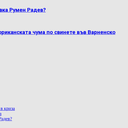
вка Румен Радев?
фриканската чума по свинете във Варненско
 в криза
а
Радев?