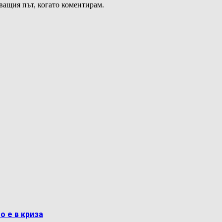
дващия път, когато коментирам.
о е в криза