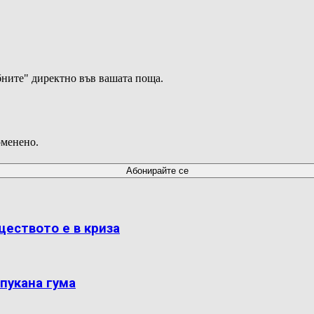
ните" директно във вашата поща.
оменено.
ществото е в криза
пукана гума