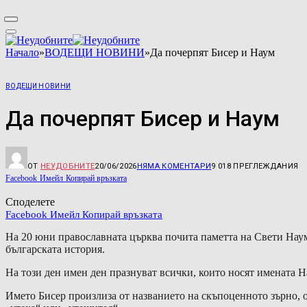
Начало
»
ВОДЕЩИ НОВИНИ
»
Да почерпят Бисер и Наум
ВОДЕЩИ НОВИНИ
Да почерпят Бисер и Наум
ОТ
НЕУДОБНИТЕ
20/06/2026
НЯМА КОМЕНТАРИ
9 018
ПРЕГЛЕЖДАНИЯ
Facebook
Имейл
Копирай връзката
Споделете
Facebook
Имейл
Копирай връзката
На 20 юни православната църква почита паметта на Свети Наум
българската история.
На този ден имен ден празнуват всички, които носят имената Н
Името Бисер произлиза от названието на скъпоценното зърно, о