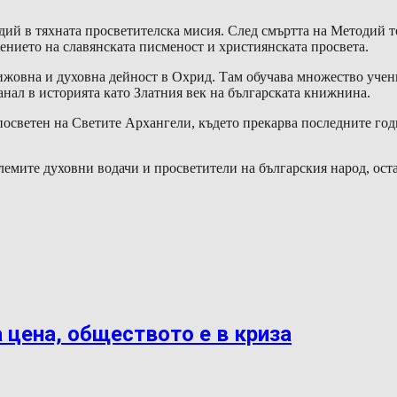
ий в тяхната просветителска мисия. След смъртта на Методий 
ението на славянската писменост и християнската просвета.
ижовна и духовна дейност в Охрид. Там обучава множество учени
анал в историята като Златния век на българската книжнина.
посветен на Светите Архангели, където прекарва последните год
емите духовни водачи и просветители на българския народ, остав
 цена, обществото е в криза