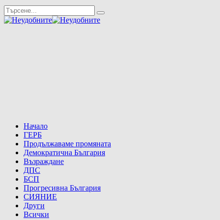
Начало
ГЕРБ
Продължаваме промяната
Демократична България
Възраждане
ДПС
БСП
Прогресивна България
СИЯНИЕ
Други
Всички