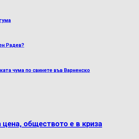
гума
мен Радев?
ката чума по свинете във Варненско
 цена, обществото е в криза