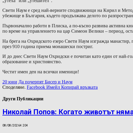
„утеха“ или „утешител“.
Свети Наум е сред най-верните сподвижници на Кирил и Метод
убежище в България, където продължава делото по разпростран
Първоначално работи в Плиска, а по-късно развива активна кн
по време на управлението на цар Симеон Велики – период, ост
На брега на Охридското езеро Свети Наум изгражда манастир, 
през 910 година приема монашески постриг.
И до днес Свети Наум Охридски е почитан като един от най-гол
образование и християнство.
Честит имен ден на всички именици!
20 юни
Да почерпят Бисер и Наум
Споделяне.
Facebook
Имейл
Копирай връзката
Други Публикации
Николай Попов: Когато животът няма
08/08/2026
4 204