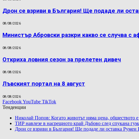
Дрон се взриви в България! Ще подаде ли оста
08/08/2026
Министър Абровски разкри какво се случва с а
08/08/2026
Откриха ловния сезон за прелетен дивеч
08/08/2026
Лъвският портал на 8 август
08/08/2026
Facebook
YouTube
TikTok
Тенденции
Николай Попов: Когато животът няма цена, обществото е
ТИР навлезе в насрещното край Дъбово след спукана гум
Дрон се взриви в България! Ще подаде ли оставка Румен 