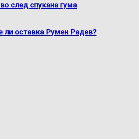
во след спукана гума
е ли оставка Румен Радев?