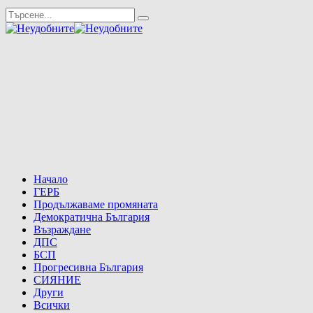
Начало
ГЕРБ
Продължаваме промяната
Демократична България
Възраждане
ДПС
БСП
Прогресивна България
СИЯНИЕ
Други
Всички