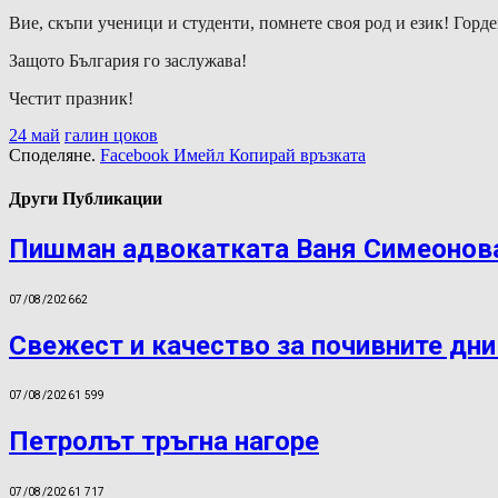
Вие, скъпи ученици и студенти, помнете своя род и език! Гордей
Защото България го заслужава!
Честит празник!
24 май
галин цоков
Споделяне.
Facebook
Имейл
Копирай връзката
Други Публикации
Пишман адвокатката Ваня Симеонова
07/08/2026
62
Свежест и качество за почивните дни
07/08/2026
1 599
Петролът тръгна нагоре
07/08/2026
1 717