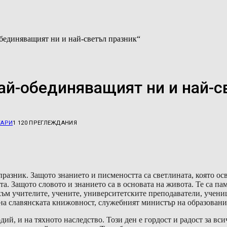
обединяващият ни и най-светъл празник“
най-обединяващият ни и най-с
ТАРИ
1 120
ПРЕГЛЕЖДАНИЯ
разник. Защото знанието и писмеността са светлината, която осв
та. Защото словото и знанието са в основата на живота. Те са па
към учителите, учените, университетските преподаватели, учениц
 на славянската книжовност, служебният министър на образовани
дий, и на тяхното наследство. Този ден е гордост и радост за вс