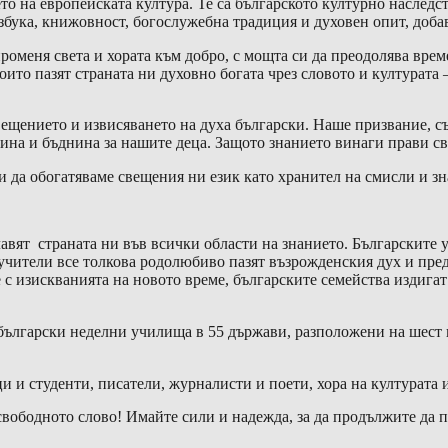
о на европейската култура. Те са българското културно наследст
азбука, книжовност, богослужебна традиция и духовен опит, доб
роменя света и хората към добро, с мощта си да преодолява врем
които пазят страната ни духовно богата чрез словото и културата
свещението и извисяването на духа български. Наше призвание, съ
лина и бъднина за нашите деца. Защото знанието винаги прави с
и да обогатяваме свещения ни език като хранител на смисли и зн
авят страната ни във всички области на знанието. Българските 
чители все толкова родолюбиво пазят възрожденския дух и преда
с изискванията на новото време, българските семейства издигат
 български неделни училища в 55 държави, разположени на шест к
.
 и студенти, писатели, журналисти и поети, хора на културата 
вободното слово! Имайте сили и надежда, за да продължите да п