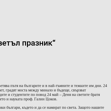
ветъл празник“
етява пътя на българите и в най-тъмните и тежките им дни. 24
мет, градят моста между минало и бъдеще, свързват
ите и студентите по повод 24 май – Деня на светите братя
ето и науката проф. Галин Цоков.
ички българи, където и да се намират по света. Защото нашите