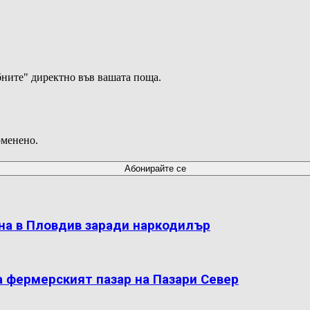
ните" директно във вашата поща.
оменено.
на в Пловдив заради наркодилър
а фермерският пазар на Пазари Север