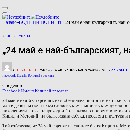
Начало
»
ВОДЕЩИ НОВИНИ
»
„24 май е най-българският, най-
ВОДЕЩИ НОВИНИ
„24 май е най-българският, 
ОТ
НЕУДОБНИТЕ
24/05/2024
АКТУАЛИЗИРАНО:
26/05/2024
НЯМА КОМЕН
Facebook
Имейл
Копирай връзката
Споделете
Facebook
Имейл
Копирай връзката
24 май е най-българският, най-обединяващият ни и най-светъл п
май е денят на почит към словото, към знанието, към духовност
поколенията. Те са непреходни. Това казва в приветствието си 
Кирил и Методий, на българската азбука, просвета и култура и
Той отбелязва, че 24 май е денят на светите братя Кирил и Мето