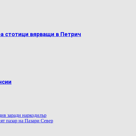
ра стотици вярващи в Петрич
нсии
ив заради наркодилър
ят пазар на Пазари Север