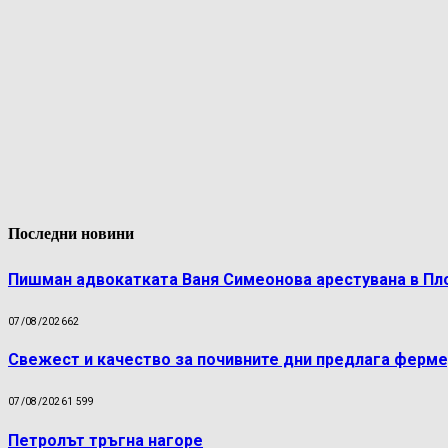
Последни новини
Пишман адвокатката Ваня Симеонова арестувана в Пл
07/08/2026
62
Свежест и качество за почивните дни предлага ферме
07/08/2026
1 599
Петролът тръгна нагоре