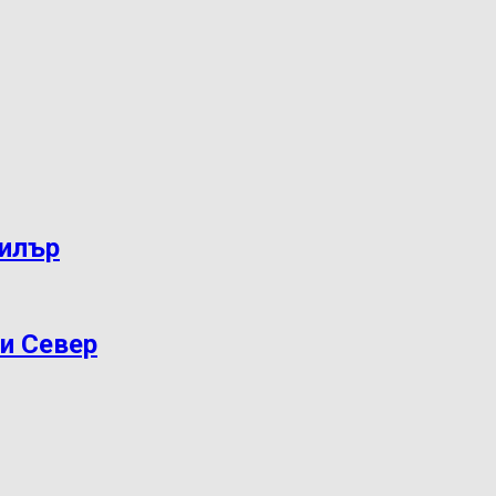
дилър
ри Север