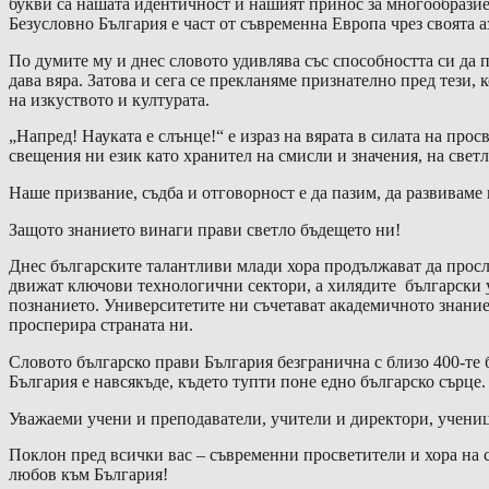
букви са нашата идентичност и нашият принос за многообразиет
Безусловно България е част от съвременна Европа чрез своята 
По думите му и днес словото удивлява със способността си да п
дава вяра. Затова и сега се прекланяме признателно пред тези, 
на изкуството и културата.
„Напред! Науката е слънце!“ е израз на вярата в силата на про
свещения ни език като хранител на смисли и значения, на свет
Наше призвание, съдба и отговорност е да пазим, да развиваме 
Защото знанието винаги прави светло бъдещето ни!
Днес българските талантливи млади хора продължават да просл
движат ключови технологични сектори, а хилядите български у
познанието. Университетите ни съчетават академичното знание 
просперира страната ни.
Словото българско прави България безгранична с близо 400-те
България е навсякъде, където тупти поне едно българско сърце
Уважаеми учени и преподаватели, учители и директори, ученици
Поклон пред всички вас – съвременни просветители и хора на с
любов към България!