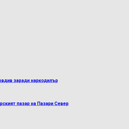
овдив заради наркодилър
рският пазар на Пазари Север