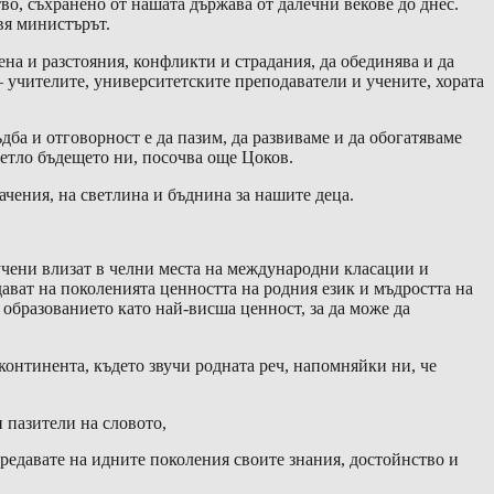
во, съхранено от нашата държава от далечни векове до днес.
авя министърът.
ена и разстояния, конфликти и страдания, да обединява и да
 – учителите, университетските преподаватели и учените, хората
дба и отговорност е да пазим, да развиваме и да обогатяваме
ветло бъдещето ни, посочва още Цоков.
ачения, на светлина и бъднина за нашите деца.
учени влизат в челни места на международни класации и
ват на поколенията ценността на родния език и мъдростта на
 образованието като най-висша ценност, за да може да
онтинента, където звучи родната реч, напомняйки ни, че
и пазители на словото,
редавате на идните поколения своите знания, достойнство и