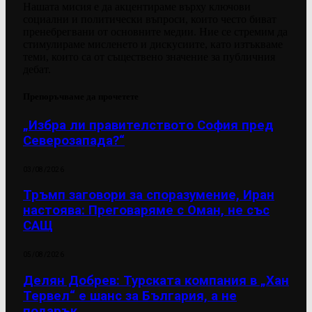
Нашата мисия е да акцентираме върху ключови
социални и политически въпроси, които често биват
пренебрегвани от основните медии. Ние се стремим да
стимулираме мисленето и дискусиите, като изтъкваме
теми, които са от съществено значение за публичния
дебат.
Препоръчваме да прочетете
„Избра ли правителството София пред
Северозапада?“
03/08/2026
Тръмп заговори за споразумение, Иран
настоява: Преговаряме с Оман, не със
САЩ
05/08/2026
Делян Добрев: Турската компания в „Хан
Тервел“ е шанс за България, а не
подарък