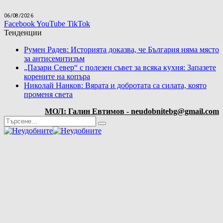
06/08/2026
Facebook
YouTube
TikTok
Тенденции
Румен Радев: Историята доказва, че България няма място
за антисемитизъм
„Пазари Север“ с полезен съвет за всяка кухня: Запазете
корените на копъра
Николай Нанков: Вярата и добротата са силата, която
променя света
МОЛ: Галин Евтимов - neudobnitebg@gmail.com