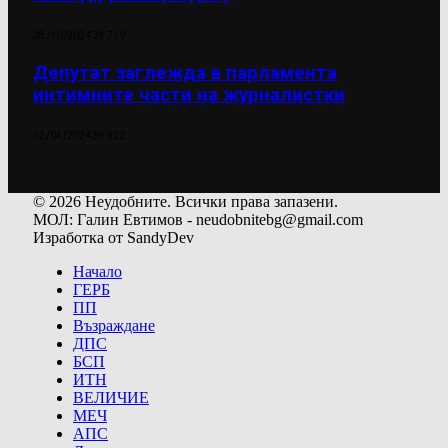
28/10/2024
39 719
Депутат заглежда в парламента
интимните части на журналистки
12/04/2024
39 522
© 2026 Неудобните. Всички права запазени.
МОЛ: Галин Евтимов - neudobnitebg@gmail.com
Изработка от SandyDev
Начало
ГЕРБ
ПП
Възраждане
ДПС
БСП
ИТН
ВЕЛИЧИЕ
МЕЧ
АПС