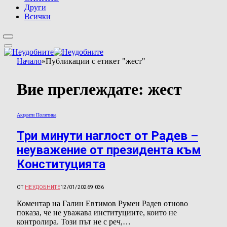
Други
Всички
Начало
»
Публикации с етикет "жест"
Вие преглеждате:
жест
Акценти Политика
Три минути наглост от Радев –
неуважение от президента към
Конституцията
ОТ
НЕУДОБНИТЕ
12/01/2026
9 036
Коментар на Галин Евтимов Румен Радев отново
показа, че не уважава институциите, които не
контролира. Този път не с реч,…