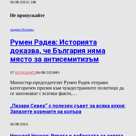
06/08/2026
1 268
Не пропускайте
Акценти Политика
Румен Радев: Историята
доказва, че България няма
място за антисемитизъм
ОТ
НЕУДОБНИТЕ
06/08/2026
985
Министър-председателят Румен Радев отправи
категоричен призив към чуждестранните политици да
се запознават с всички факти,…
„Пазари Север“ с полезен съвет за всяка кухня:
Запазете корените на копъра
06/08/2026
Николай Нанков: Вярата и добротата са силата,