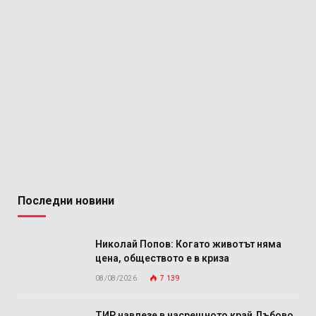
Последни новини
Николай Попов: Когато животът няма
цена, обществото е в криза
08/08/2026
7 139
ТИР навлезе в насрещното край Дъбово