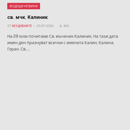
ВОДЕЩИ НОВИНИ
св. мчк. Калиник
ОТ
НЕУДОБНИТЕ
29/07/2024
690
На 29 юли почитаме Св. мъченик Калиник. На тази дата
имен ден празнуват всички с имената Калин, Калина,
Горан. Св.…