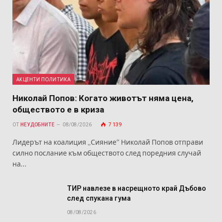
АКЦЕНТИ ПОЛИТИКА
Николай Попов: Когато животът няма цена,
обществото е в криза
ОТ
НЕУДОБНИТЕ
08/08/2026
7 139
Лидерът на коалиция „Сияние“ Николай Попов отправи
силно послание към обществото след поредния случай
на…
ТИР навлезе в насрещното край Дъбово
след спукана гума
08/08/2026