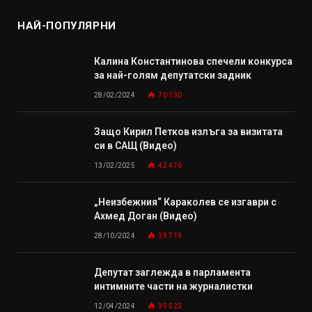
НАЙ-ПОПУЛЯРНИ
Калина Константинова спечели конкурса
за най-голям депутатски задник
28/02/2024
70 130
Защо Кирил Петков излъга за визитата
си в САЩ (Видео)
13/02/2025
42 476
„Неизбежния“ Караколев се изгаври с
Ахмед Доган (Видео)
28/10/2024
39 719
Депутат заглежда в парламента
интимните части на журналистки
12/04/2024
39 523