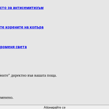
ясто за антисемитизъм
ете корените на копъра
променя света
ните" директно във вашата поща.
оменено.