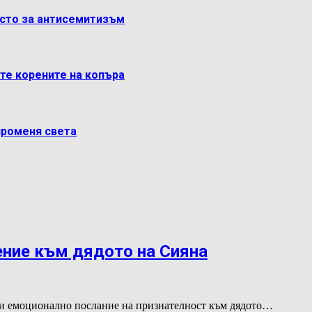
ясто за антисемитизъм
ете корените на копъра
променя света
ение към дядото на Сияна
и емоционално послание на признателност към дядото…