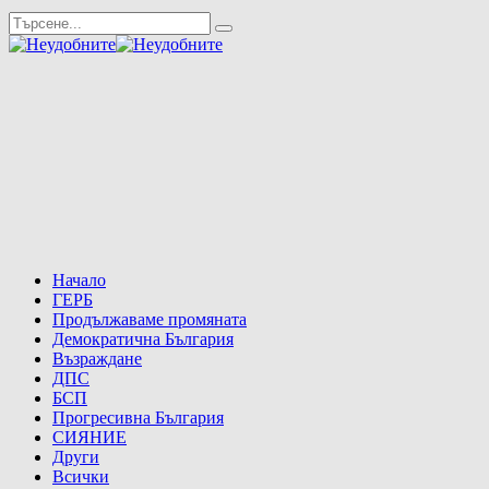
Начало
ГЕРБ
Продължаваме промяната
Демократична България
Възраждане
ДПС
БСП
Прогресивна България
СИЯНИЕ
Други
Всички