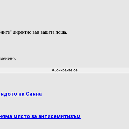
ните" директно във вашата поща.
оменено.
дядото на Сияна
 няма място за антисемитизъм