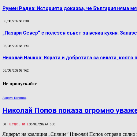
Румен Радев: Историята доказва, че България няма м
06/08/2026
8 090
„Пазари Север“ с полезен съвет за всяка кухня: Запаз
06/08/2026
8 193
Николай Нанков: Вярата и добротата са силата, която 
06/08/2026
8 162
Не пропускайте
Акценти Политика
Николай Попов показа огромно уваж
ОТ
НЕУДОБНИТЕ
06/08/2026
4 600
Лидерът на коалиция „Сияние“ Николай Попов отправи силно 