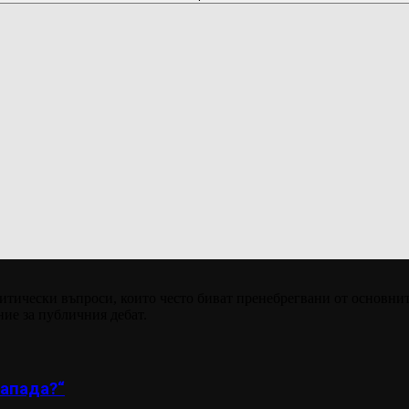
итически въпроси, които често биват пренебрегвани от основнит
ние за публичния дебат.
апада?“