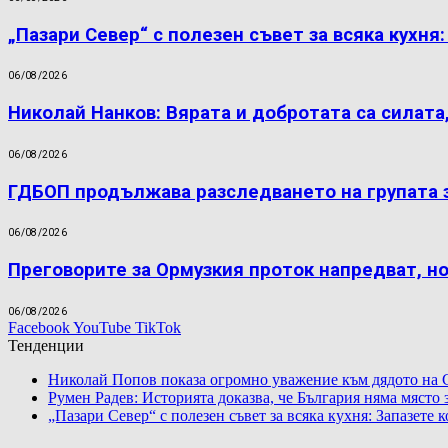
„Пазари Север“ с полезен съвет за всяка кухня
06/08/2026
Николай Нанков: Вярата и добротата са силата
06/08/2026
ГДБОП продължава разследването на групата 
06/08/2026
Преговорите за Ормузкия проток напредват, н
06/08/2026
Facebook
YouTube
TikTok
Тенденции
Николай Попов показа огромно уважение към дядото на 
Румен Радев: Историята доказва, че България няма място
„Пазари Север“ с полезен съвет за всяка кухня: Запазете 