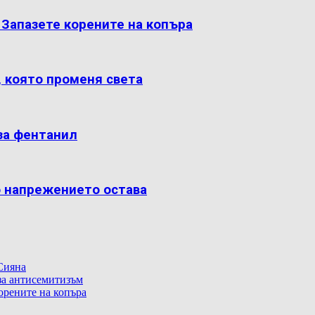
: Запазете корените на копъра
, която променя света
за фентанил
о напрежението остава
Сияна
 за антисемитизъм
корените на копъра