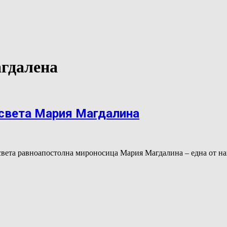
агдалена
 света Мария Магдалина
 света равноапостолна мироносица Мария Магдалина – една от 