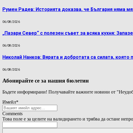
Румен Радев: Историята доказва, че България няма м
06/08/2026
„Пазари Север“ с полезен съвет за всяка кухня: Запаз
06/08/2026
Николай Нанков: Вярата и добротата са силата, която 
06/08/2026
Абонирайте се за нашия бюлетин
Бъдете информирани! Получавайте важните новини от "Неудоб
Имейл
*
Comments
Това поле е за целите на валидирането и трябва да остане непр