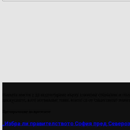
Нашата мисия е да акцентираме върху ключови социални и пол
дискусиите, като изтъкваме теми, които са от съществено значе
Препоръчваме да прочетете
„Избра ли правителството София пред Североз