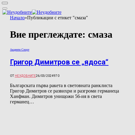
Начало
»
Публикации с етикет "смаза"
Вие преглеждате:
смаза
Акценти Спорт
Григор Димитров се „ядоса“
ОТ
НЕУДОБНИТЕ
26/03/2024
970
Българската първа ракета в световната ранклиста
Григор Димитров се развихри и разгроми германеца
Ханфман. Димитров унищожи 56-ия в света
германец…