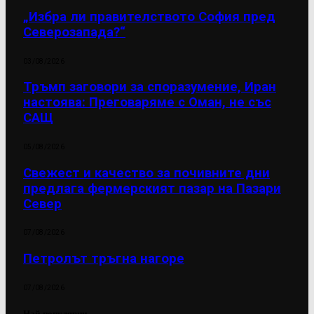
„Избра ли правителството София пред
Северозапада?“
03/08/2026
Тръмп заговори за споразумение, Иран
настоява: Преговаряме с Оман, не със
САЩ
05/08/2026
Свежест и качество за почивните дни
предлага фермерският пазар на Пазари
Север
07/08/2026
Петролът тръгна нагоре
07/08/2026
Най-популярни