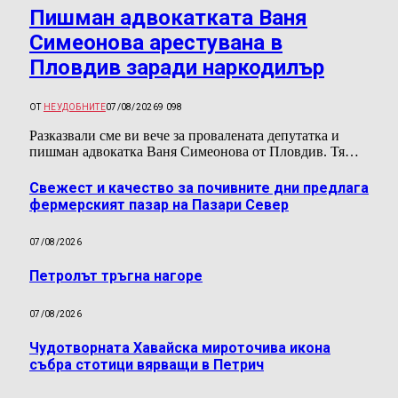
Пишман адвокатката Ваня
Симеонова арестувана в
Пловдив заради наркодилър
ОТ
НЕУДОБНИТЕ
07/08/2026
9 098
Разказвали сме ви вече за провалената депутатка и
пишман адвокатка Ваня Симеонова от Пловдив. Тя…
Свежест и качество за почивните дни предлага
фермерският пазар на Пазари Север
07/08/2026
Петролът тръгна нагоре
07/08/2026
Чудотворната Хавайска мироточива икона
събра стотици вярващи в Петрич