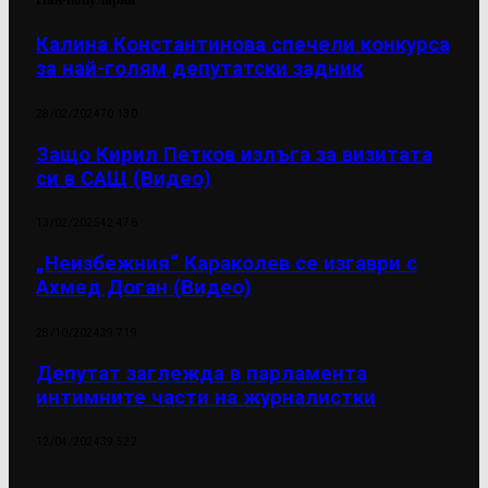
Калина Константинова спечели конкурса
за най-голям депутатски задник
28/02/2024
70 130
Защо Кирил Петков излъга за визитата
си в САЩ (Видео)
13/02/2025
42 476
„Неизбежния“ Караколев се изгаври с
Ахмед Доган (Видео)
28/10/2024
39 719
Депутат заглежда в парламента
интимните части на журналистки
12/04/2024
39 522