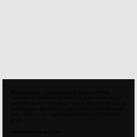
Нашата мисия е да акцентираме върху ключови
социални и политически въпроси, които често биват
пренебрегвани от основните медии. Ние се стремим да
стимулираме мисленето и дискусиите, като изтъкваме
теми, които са от съществено значение за публичния
дебат.
Препоръчваме да прочетете