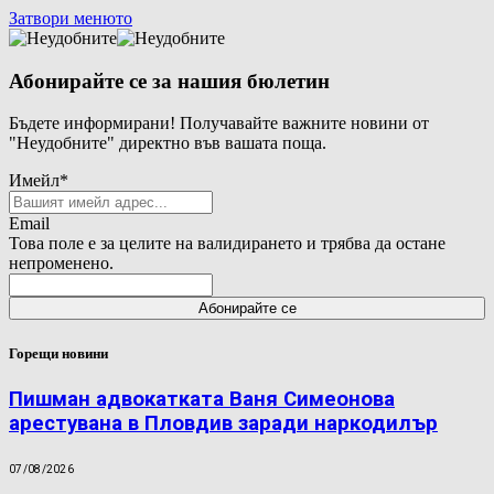
Затвори менюто
Абонирайте се за нашия бюлетин
Бъдете информирани! Получавайте важните новини от
"Неудобните" директно във вашата поща.
Имейл
*
Email
Това поле е за целите на валидирането и трябва да остане
непроменено.
Горещи новини
Пишман адвокатката Ваня Симеонова
арестувана в Пловдив заради наркодилър
07/08/2026