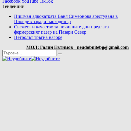
Facebook
YouTube
TikTok
Тенденции
Пишман адвокатката Ваня Симеонова арестувана в
Пловдив заради наркодилър
Свежест и качество за почивните дни предлага
фермерският пазар на Пазари Север
Петролът тръгна нагоре
МОЛ: Галин Евтимов - neudobnitebg@gmail.com