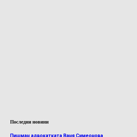
Последни новини
Пишман адвокатката Ваня Симеонова