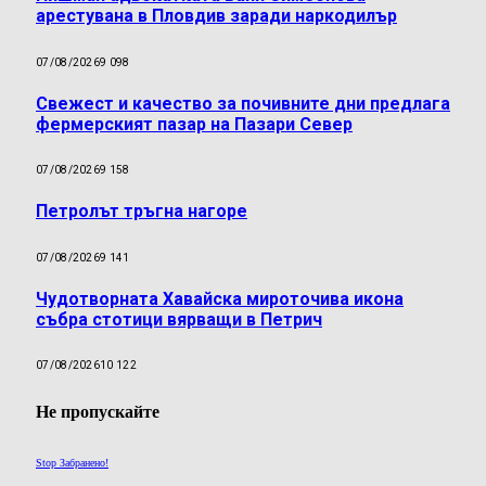
арестувана в Пловдив заради наркодилър
07/08/2026
9 098
Свежест и качество за почивните дни предлага
фермерският пазар на Пазари Север
07/08/2026
9 158
Петролът тръгна нагоре
07/08/2026
9 141
Чудотворната Хавайска мироточива икона
събра стотици вярващи в Петрич
07/08/2026
10 122
Не пропускайте
Stop Забранено!