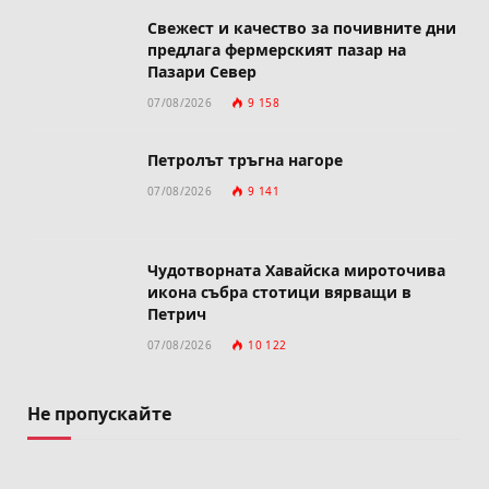
Свежест и качество за почивните дни
предлага фермерският пазар на
Пазари Север
07/08/2026
9 158
Петролът тръгна нагоре
07/08/2026
9 141
Чудотворната Хавайска мироточива
икона събра стотици вярващи в
Петрич
07/08/2026
10 122
Не пропускайте