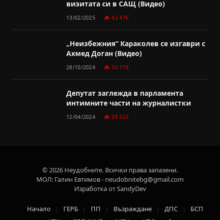
визитата си в САЩ (Видео)
13/02/2025
42 476
„Неизбежния“ Караколев се изгаври с
Ахмед Доган (Видео)
28/10/2024
39 719
Депутат заглежда в парламента
интимните части на журналистки
12/04/2024
39 522
© 2026 Неудобните. Всички права запазени.
МОЛ: Галин Евтимов - neudobnitebg@gmail.com
Изработка от SandyDev
Начало
ГЕРБ
ПП
Възраждане
ДПС
БСП