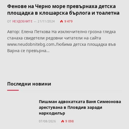
Фенове на Черно море превърнаха детска
площадка в клошарска бърлога и тоалетна
ОТ
НЕУДОБНИТЕ
21/11/2024
9 479
Автор: Елена Петкова На изключително грозна гледка
станаха свидетели редовни читатели на сайта
www.neudobnitebg.com.Любима детска площадка във
Варна се превърна…
Последни новини
Пишман адвокатката Ваня Симеонова
арестувана в Пловдив заради
наркодилър
07/08/2026
9 098