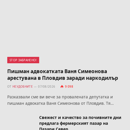
STOP ЗАБРАНЕНО!
Пишман адвокатката Ваня Симеонова
арестувана в Пловдив заради наркодилър
ОТ
НЕУДОБНИТЕ
07/08/2026
9 098
Разказвали сме ви вече за провалената депутатка и
пишман адвокатка Ваня Симеонова от Пловдив. Тя…
Свежест и качество за почивните дни
предлага фермерският пазар на
Пазари Север