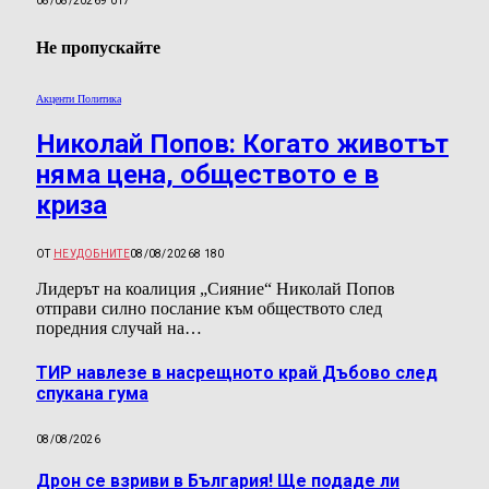
08/08/2026
9 017
Не пропускайте
Акценти Политика
Николай Попов: Когато животът
няма цена, обществото е в
криза
ОТ
НЕУДОБНИТЕ
08/08/2026
8 180
Лидерът на коалиция „Сияние“ Николай Попов
отправи силно послание към обществото след
поредния случай на…
ТИР навлезе в насрещното край Дъбово след
спукана гума
08/08/2026
Дрон се взриви в България! Ще подаде ли