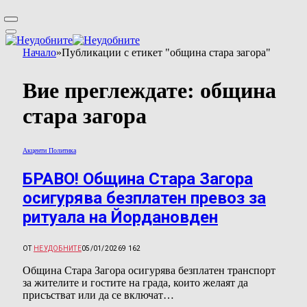
Начало
»
Публикации с етикет "община стара загора"
Вие преглеждате:
община
стара загора
Акценти Политика
БРАВО! Община Стара Загора
осигурява безплатен превоз за
ритуала на Йордановден
ОТ
НЕУДОБНИТЕ
05/01/2026
9 162
Община Стара Загора осигурява безплатен транспорт
за жителите и гостите на града, които желаят да
присъстват или да се включат…