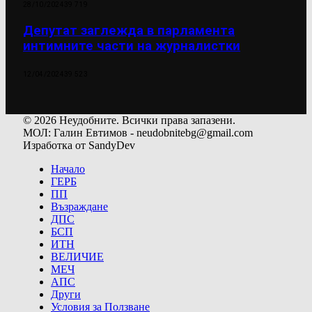
28/10/2024
39 719
Депутат заглежда в парламента
интимните части на журналистки
12/04/2024
39 523
© 2026 Неудобните. Всички права запазени.
МОЛ: Галин Евтимов - neudobnitebg@gmail.com
Изработка от SandyDev
Начало
ГЕРБ
ПП
Възраждане
ДПС
БСП
ИТН
ВЕЛИЧИЕ
МЕЧ
АПС
Други
Условия за Ползване