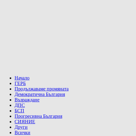
Начало
ГЕРБ
Продължаваме промяната
Демократична България
Възраждане
ДПС
БСП
Прогресивна България
СИЯНИЕ
Други
Всички