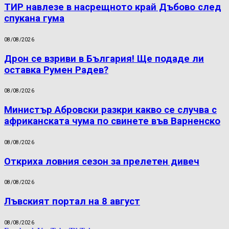
ТИР навлезе в насрещното край Дъбово след
спукана гума
08/08/2026
Дрон се взриви в България! Ще подаде ли
оставка Румен Радев?
08/08/2026
Министър Абровски разкри какво се случва с
африканската чума по свинете във Варненско
08/08/2026
Откриха ловния сезон за прелетен дивеч
08/08/2026
Лъвският портал на 8 август
08/08/2026