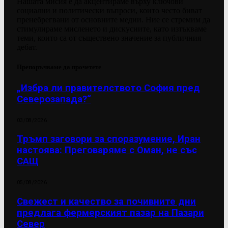
Нашата мисия е да акцентираме върху ключови
социални и политически въпроси, които често биват
пренебрегвани от основните медии. Ние се стремим да
стимулираме мисленето и дискусиите, като изтъкваме
теми, които са от съществено значение за публичния
дебат.
Препоръчваме да прочетете
„Избра ли правителството София пред
Северозапада?“
03/08/2026
Тръмп заговори за споразумение, Иран
настоява: Преговаряме с Оман, не със
САЩ
05/08/2026
Свежест и качество за почивните дни
предлага фермерският пазар на Пазари
Север