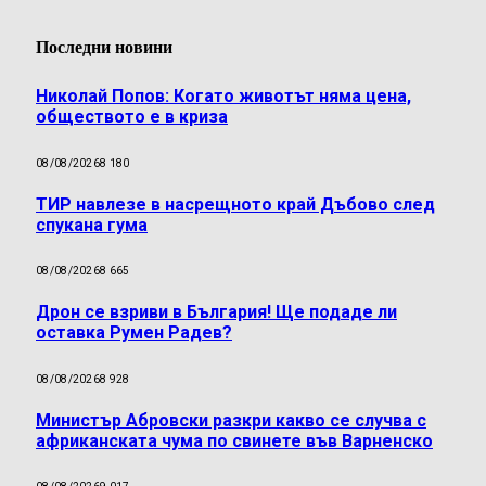
Последни новини
Николай Попов: Когато животът няма цена,
обществото е в криза
08/08/2026
8 180
ТИР навлезе в насрещното край Дъбово след
спукана гума
08/08/2026
8 665
Дрон се взриви в България! Ще подаде ли
оставка Румен Радев?
08/08/2026
8 928
Министър Абровски разкри какво се случва с
африканската чума по свинете във Варненско