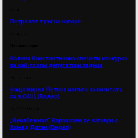
07/08/2026
Петролът тръгна нагоре
07/08/2026
Най-популярни
Калина Константинова спечели конкурса
за най-голям депутатски задник
28/02/2024
70 131
Защо Кирил Петков излъга за визитата
си в САЩ (Видео)
13/02/2025
42 476
„Неизбежния“ Караколев се изгаври с
Ахмед Доган (Видео)