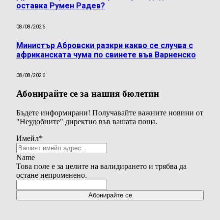
оставка Румен Радев?
08/08/2026
Министър Абровски разкри какво се случва с
африканската чума по свинете във Варненско
08/08/2026
Абонирайте се за нашия бюлетин
Бъдете информирани! Получавайте важните новини от
"Неудобните" директно във вашата поща.
Имейл
*
Name
Това поле е за целите на валидирането и трябва да
остане непроменено.