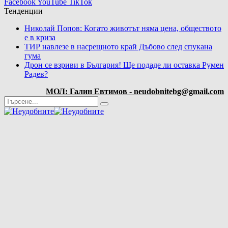
Facebook
YouTube
TikTok
Тенденции
Николай Попов: Когато животът няма цена, обществото
е в криза
ТИР навлезе в насрещното край Дъбово след спукана
гума
Дрон се взриви в България! Ще подаде ли оставка Румен
Радев?
МОЛ: Галин Евтимов - neudobnitebg@gmail.com