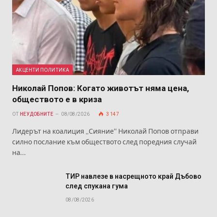
АКЦЕНТИ ПОЛИТИКА
Николай Попов: Когато животът няма цена,
обществото е в криза
ОТ
НЕУДОБНИТЕ
08/08/2026
3 147
Лидерът на коалиция „Сияние“ Николай Попов отправи
силно послание към обществото след поредния случай
на…
ТИР навлезе в насрещното край Дъбово
след спукана гума
08/08/2026