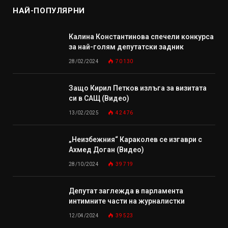
НАЙ-ПОПУЛЯРНИ
Калина Константинова спечели конкурса
за най-голям депутатски задник
28/02/2024
70 130
Защо Кирил Петков излъга за визитата
си в САЩ (Видео)
13/02/2025
42 476
„Неизбежния“ Караколев се изгаври с
Ахмед Доган (Видео)
28/10/2024
39 719
Депутат заглежда в парламента
интимните части на журналистки
12/04/2024
39 523