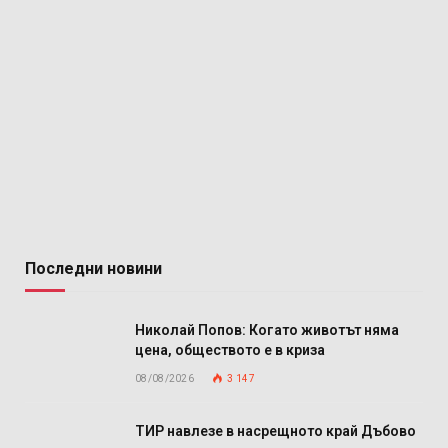
Последни новини
Николай Попов: Когато животът няма
цена, обществото е в криза
08/08/2026
3 147
ТИР навлезе в насрещното край Дъбово