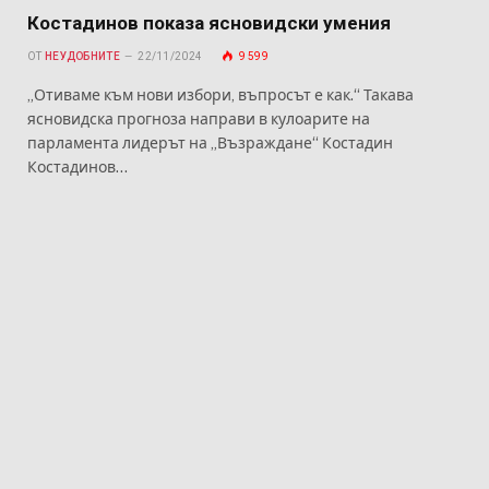
Костадинов показа ясновидски умения
ОТ
НЕУДОБНИТЕ
22/11/2024
9 599
„Отиваме към нови избори, въпросът е как.“ Такава
ясновидска прогноза направи в кулоарите на
парламента лидерът на „Възраждане“ Костадин
Костадинов…