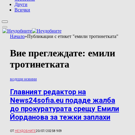
Други
Всички
Начало
»
Публикации с етикет "емили тротинетката"
Вие преглеждате:
емили
тротинетката
ВОДЕЩИ НОВИНИ
Главният редактор на
News24sofia.eu подаде жалба
до прокуратурата срещу Емили
Йорданова за тежки заплахи
ОТ
НЕУДОБНИТЕ
20/07/2025
8 909