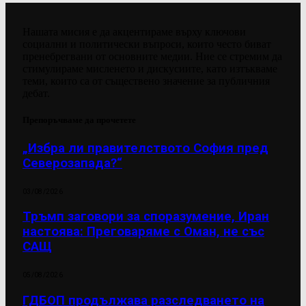
Нашата мисия е да акцентираме върху ключови
социални и политически въпроси, които често биват
пренебрегвани от основните медии. Ние се стремим да
стимулираме мисленето и дискусиите, като изтъкваме
теми, които са от съществено значение за публичния
дебат.
Препоръчваме да прочетете
„Избра ли правителството София пред
Северозапада?“
03/08/2026
Тръмп заговори за споразумение, Иран
настоява: Преговаряме с Оман, не със
САЩ
05/08/2026
ГДБОП продължава разследването на