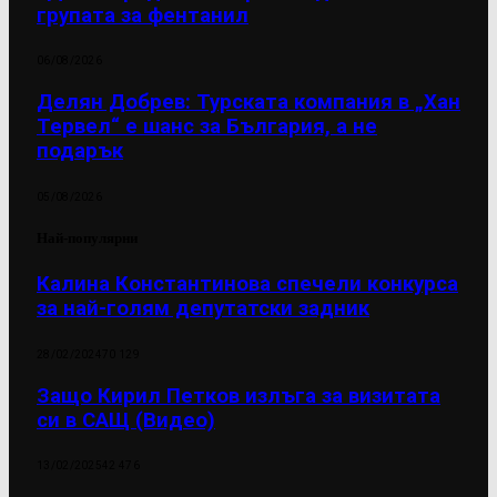
групата за фентанил
06/08/2026
Делян Добрев: Турската компания в „Хан
Тервел“ е шанс за България, а не
подарък
05/08/2026
Най-популярни
Калина Константинова спечели конкурса
за най-голям депутатски задник
28/02/2024
70 129
Защо Кирил Петков излъга за визитата
си в САЩ (Видео)
13/02/2025
42 476