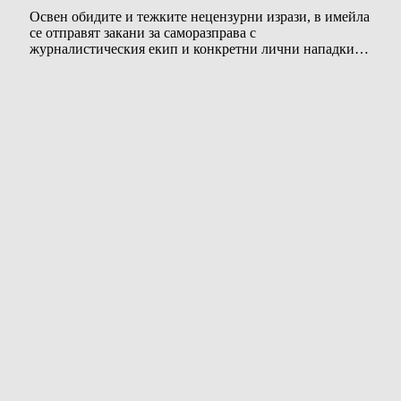
Освен обидите и тежките нецензурни изрази, в имейла
се отправят закани за саморазправа с
журналистическия екип и конкретни лични нападки…