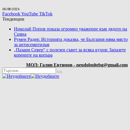
06/08/2026
Facebook
YouTube
TikTok
Тенденции
Николай Попов показа огромно уважение към дядото на
Сияна
Румен Радев: Историята доказва, че България няма място
за антисемитизъм
„Пазари Север“ с полезен съвет за всяка кухня: Запазете
корените на копъра
МОЛ: Галин Евтимов - neudobnitebg@gmail.com