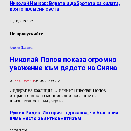
Николай Нанков: Вярата и добротата са силата,
която променя света
06/08/2026
8 921
Не пропускайте
Акценти Политика
Николай Попов показа огромно
уважение към дядото на Сияна
ОТ
НЕУДОБНИТЕ
06/08/2026
9 002
Лидерът на коалиция „Сияние“ Николай Попов
отправи силно и емоционално послание на
признателност към дядото…
Румен Радев: Историята доказва, че България
няма място за антисемитизъм
06/08/2026