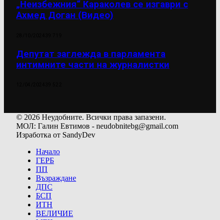
„Неизбежния“ Караколев се изгаври с
Ахмед Доган (Видео)
28/10/2024
39 719
Депутат заглежда в парламента
интимните части на журналистки
12/04/2024
39 522
© 2026 Неудобните. Всички права запазени.
МОЛ: Галин Евтимов - neudobnitebg@gmail.com
Изработка от SandyDev
Начало
ГЕРБ
ПП
Възраждане
ДПС
БСП
ИТН
ВЕЛИЧИЕ