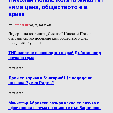
Николай Попов: Когато животът
няма цена, обществото е в
криза
ОТ
НЕУДОБНИТЕ
08/08/2026
5 628
Лидерът на коалиция „Сияние“ Николай Попов
отправи силно послание към обществото след
поредния случай на…
ТИР навлезе в насрещното край Дъбово след
спукана гума
08/08/2026
Дрон се взриви в България! Ще подаде ли
оставка Румен Радев?
08/08/2026
Министър Абровски разкри какво се случва с
африканската чума по свинете във Варненско