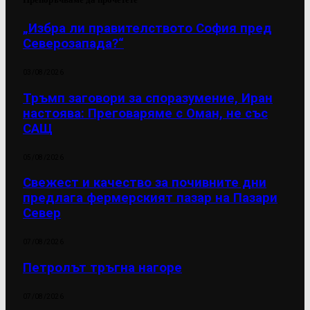
„Избра ли правителството София пред
Северозапада?“
03/08/2026
Тръмп заговори за споразумение, Иран
настоява: Преговаряме с Оман, не със
САЩ
05/08/2026
Свежест и качество за почивните дни
предлага фермерският пазар на Пазари
Север
07/08/2026
Петролът тръгна нагоре
07/08/2026