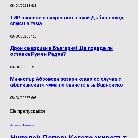
08/08/2026
5 628
ТИР навлезе в насрещното край Дъбово след
спукана гума
08/08/2026
6 123
Дрон се взриви в България! Ще подаде ли
оставка Румен Радев?
08/08/2026
6 983
Министър Абровски разкри какво се случва с
африканската чума по свинете във Варненско
08/08/2026
7 603
Не пропускайте
Акценти Политика