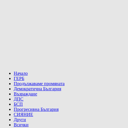
Начало
ГЕРБ
Продължаваме промяната
Демократична България
Възраждане
ДПС
БСП
Прогресивна България
СИЯНИЕ
Други
Всички