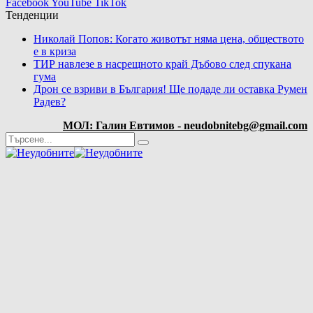
Facebook
YouTube
TikTok
Тенденции
Николай Попов: Когато животът няма цена, обществото
е в криза
ТИР навлезе в насрещното край Дъбово след спукана
гума
Дрон се взриви в България! Ще подаде ли оставка Румен
Радев?
МОЛ: Галин Евтимов - neudobnitebg@gmail.com