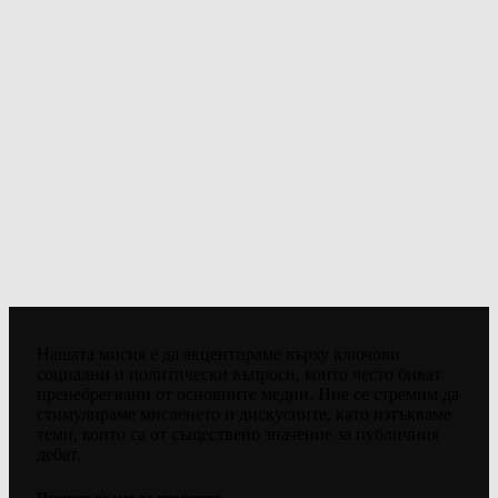
Нашата мисия е да акцентираме върху ключови
социални и политически въпроси, които често биват
пренебрегвани от основните медии. Ние се стремим да
стимулираме мисленето и дискусиите, като изтъкваме
теми, които са от съществено значение за публичния
дебат.
Препоръчваме да прочетете