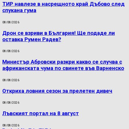
ТИР навлезе в насрещното край Дъбово след
спукана гума
08/08/2026
Дрон се взриви в България! Ще подаде ли
оставка Румен Радев?
08/08/2026
Министър Абровски разкри какво се случва с
африканската чума по свинете във Варненско
08/08/2026
Откриха ловния сезон за прелетен дивеч
08/08/2026
Лъвският портал на 8 август
08/08/2026