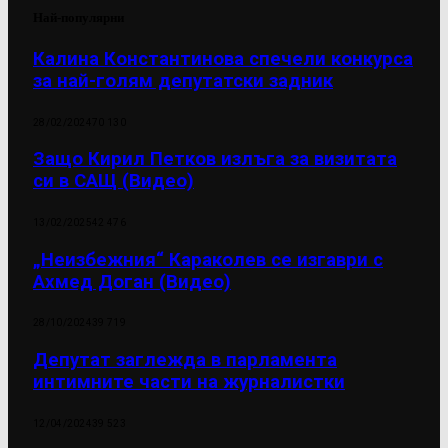
Най-популярни
Калина Константинова спечели конкурса
за най-голям депутатски задник
28/02/2024
70 130
Защо Кирил Петков излъга за визитата
си в САЩ (Видео)
13/02/2025
42 476
„Неизбежния“ Караколев се изгаври с
Ахмед Доган (Видео)
28/10/2024
39 719
Депутат заглежда в парламента
интимните части на журналистки
12/04/2024
39 523