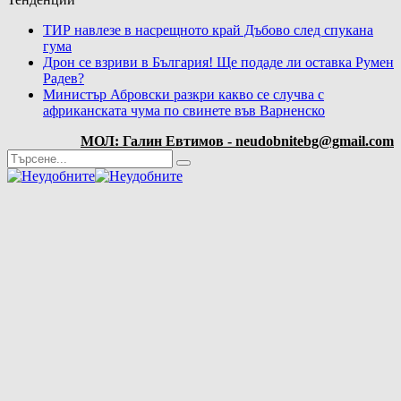
ТИР навлезе в насрещното край Дъбово след спукана
гума
Дрон се взриви в България! Ще подаде ли оставка Румен
Радев?
Министър Абровски разкри какво се случва с
африканската чума по свинете във Варненско
МОЛ: Галин Евтимов - neudobnitebg@gmail.com