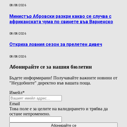
08/08/2026
Министър Абровски разкри какво се случва с
африканската чума по свинете във Варненско
08/08/2026
Откриха ловния сезон за прелетен дивеч
08/08/2026
Абонирайте се за нашия бюлетин
Бъдете информирани! Получавайте важните новини от
"Неудобните" директно във вашата поща.
Имейл
*
Email
Това поле е за целите на валидирането и трябва да
остане непроменено.