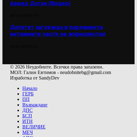
Ахмед Доган (Видео)
28/10/2024
39 719
Депутат заглежда в парламента
интимните части на журналистки
12/04/2024
39 522
© 2026 Неудобните. Всички права запазени.
МОЛ: Галин Евтимов - neudobnitebg@gmail.com
Изработка от SandyDev
Начало
ГЕРБ
ПП
Възраждане
ДПС
БСП
ИТН
ВЕЛИЧИЕ
МЕЧ