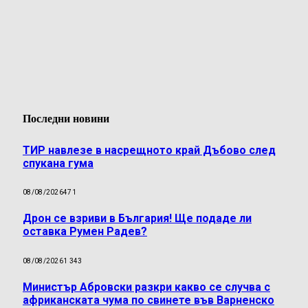
Последни новини
ТИР навлезе в насрещното край Дъбово след
спукана гума
08/08/2026
471
Дрон се взриви в България! Ще подаде ли
оставка Румен Радев?
08/08/2026
1 343
Министър Абровски разкри какво се случва с
африканската чума по свинете във Варненско