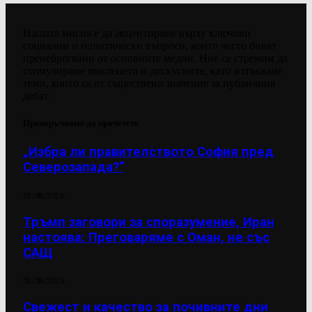
Нашата мисия е да акцентираме върху ключови
социални и политически въпроси, които често биват
пренебрегвани от основните медии. Ние се стремим да
стимулираме мисленето и дискусиите, като изтъкваме
теми, които са от съществено значение за публичния
дебат.
Препоръчваме да прочетете
„Избра ли правителството София пред
Северозапада?“
03/08/2026
Тръмп заговори за споразумение, Иран
настоява: Преговаряме с Оман, не със
САЩ
05/08/2026
Свежест и качество за почивните дни