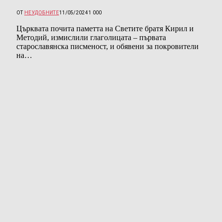
ОТ
НЕУДОБНИТЕ
11/05/2024
1 000
Църквата почита паметта на Светите братя Кирил и
Методий, измислили глаголицата – първата
старославянска писменост, и обявени за покровители
на…