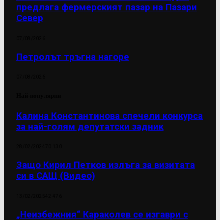
предлага фермерският пазар на Пазари
Север
07/08/2026
Петролът тръгна нагоре
07/08/2026
Най-популярни
Калина Константинова спечели конкурса
за най-голям депутатски задник
28/02/2024
70 130
Защо Кирил Петков излъга за визитата
си в САЩ (Видео)
13/02/2025
42 476
„Неизбежния“ Караколев се изгаври с