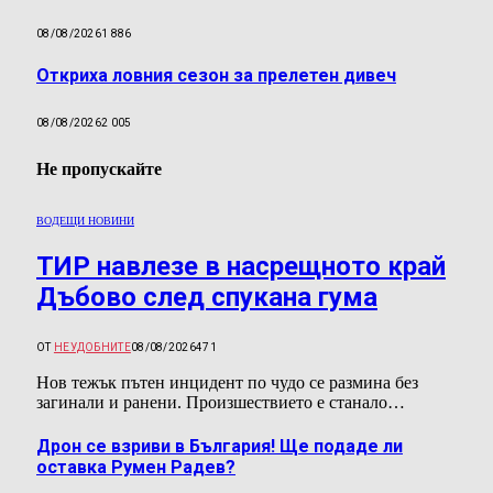
08/08/2026
1 886
Откриха ловния сезон за прелетен дивеч
08/08/2026
2 005
Не пропускайте
ВОДЕЩИ НОВИНИ
ТИР навлезе в насрещното край
Дъбово след спукана гума
ОТ
НЕУДОБНИТЕ
08/08/2026
471
Нов тежък пътен инцидент по чудо се размина без
загинали и ранени. Произшествието е станало…
Дрон се взриви в България! Ще подаде ли
оставка Румен Радев?