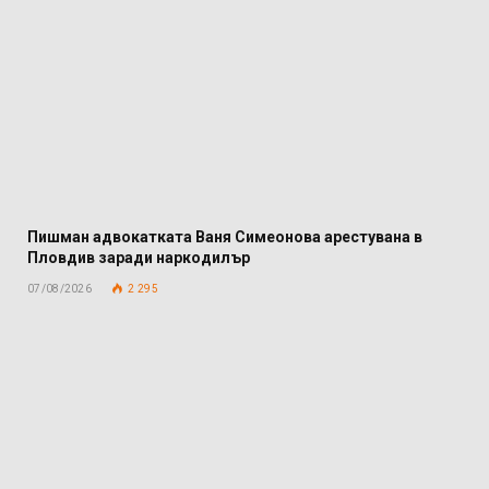
Пишман адвокатката Ваня Симеонова арестувана в
Пловдив заради наркодилър
07/08/2026
2 295