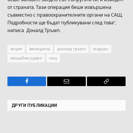
от страната. Тази операция беше извършена
съвместно с правоохранителните органи на САЩ.
Подробности ще бъдат публикувани след това“,
написа Доналд Тръмп.
акция
венецуела
доналд тръмп
мадуро
мащабни удари
сащ
Facebook
Имейл
Копирай
връзката
ДРУГИ ПУБЛИКАЦИИ