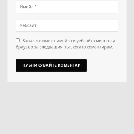
Запазете името, имейла и уебсайта ми в този
браузър за следващия път, когато коментирам.