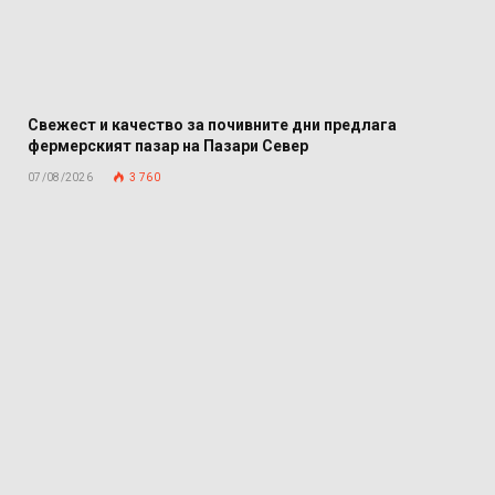
Свежест и качество за почивните дни предлага
фермерският пазар на Пазари Север
07/08/2026
3 760