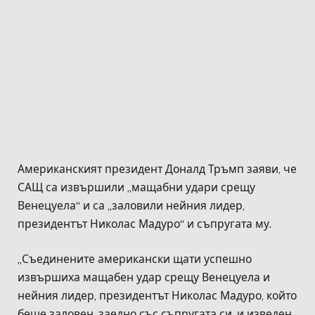
Американският президент Доналд Тръмп заяви, че
САЩ са извършили „мащабни удари срещу
Венецуела“ и са „заловили нейния лидер,
президентът Николас Мадуро“ и съпругата му.
„Съединените американски щати успешно
извършиха мащабен удар срещу Венецуела и
нейния лидер, президентът Николас Мадуро, който
беше заловен, заедно със съпругата си, и изведен