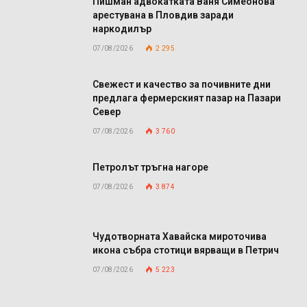
Пишман адвокатката Ваня Симеонова
арестувана в Пловдив заради
наркодилър
07/08/2026
2 295
Свежест и качество за почивните дни
предлага фермерският пазар на Пазари
Север
07/08/2026
3 760
Петролът тръгна нагоре
07/08/2026
3 874
Чудотворната Хавайска мироточива
икона събра стотици вярващи в Петрич
07/08/2026
5 223