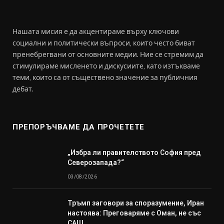
Нашата мисия е да акцентираме върху ключови
социални и политически въпроси, които често биват
пренебрегвани от основните медии. Ние се стремим да
стимулираме мисленето и дискусиите, като изтъкваме
теми, които са от съществено значение за публичния
дебат.
ПРЕПОРЪЧВАМЕ ДА ПРОЧЕТЕТЕ
„Избра ли правителството София пред
Северозапада?“
03/08/2026
Тръмп заговори за споразумение, Иран
настоява: Преговаряме с Оман, не със
САЩ