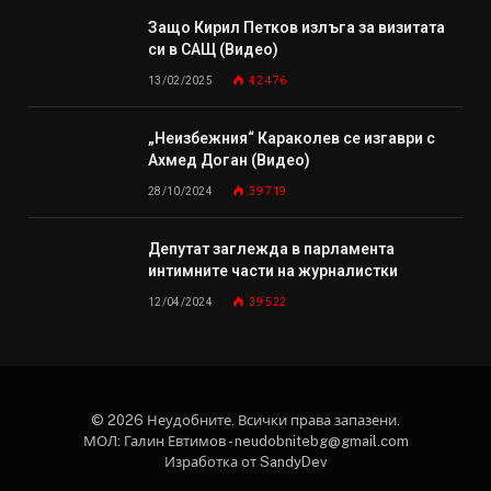
Защо Кирил Петков излъга за визитата
си в САЩ (Видео)
13/02/2025
42 476
„Неизбежния“ Караколев се изгаври с
Ахмед Доган (Видео)
28/10/2024
39 719
Депутат заглежда в парламента
интимните части на журналистки
12/04/2024
39 522
© 2026 Неудобните. Всички права запазени.
МОЛ: Галин Евтимов - neudobnitebg@gmail.com
Изработка от SandyDev