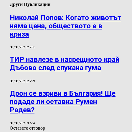
Други Публикации
Николай Попов: Когато животът
няма цена, обществото е в
криза
08/08/2026
2 250
ТИР навлезе в насрещното край
Дъбово след спукана гума
08/08/2026
2 799
Дрон се взриви в България! Ще
подаде ли оставка Румен
Радев?
08/08/2026
3 664
Оставете отговор