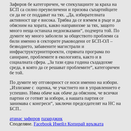
Зафиров бе категоричен, че спекулациите за краха на
БСП са силно преувеличени и призова съпартийците
си да не се поддават на тях. „Да, избирателната
активност ще е висока. Трябва да се вземем в ръце и да
обясним на хората, какво направихме за тях, защото
много неща останаха недоизказани“, подчерта той. По
думите му много заболели за обществото проблеми са
били именно в секторите ръководени от БСП-ОЛ –
безводието, забавените магистрали и
инфраструктурнитпроекти, спряната програма по
саниране, проблемите в екологията, както и в
социалната сфера. „За тази една година създадохме
среда, в която да се решават проблемите“, категоричен
бе той.
По думите му отговорност се носи именно на избори.
„Излизаме с оценка, че участието ни в управлението е
успешно. Няма обаче как обаче да обясним, че всички
партии се готвят за избори, а нашата партия се
занимава с конгреси“, заключи председателят на НС на
БСП..
атанас зафиров
пазарджик
Споделяне.
Facebook
Имейл
Копирай връзката