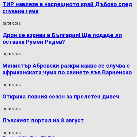
ТИР навлезе в насрещното край Дъбово след
спукана гума
08/08/2026
Дрон се взриви в България! Ще подаде ли
оставка Румен Радев?
08/08/2026
Министър Абровски разкри какво се случва с
африканската чума по свинете във Варненско
08/08/2026
Откриха ловния сезон за прелетен дивеч
08/08/2026
Лъвският портал на 8 август
08/08/2026