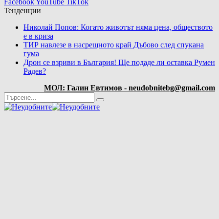
Facebook
YouTube
TikTok
Тенденции
Николай Попов: Когато животът няма цена, обществото
е в криза
ТИР навлезе в насрещното край Дъбово след спукана
гума
Дрон се взриви в България! Ще подаде ли оставка Румен
Радев?
МОЛ: Галин Евтимов - neudobnitebg@gmail.com