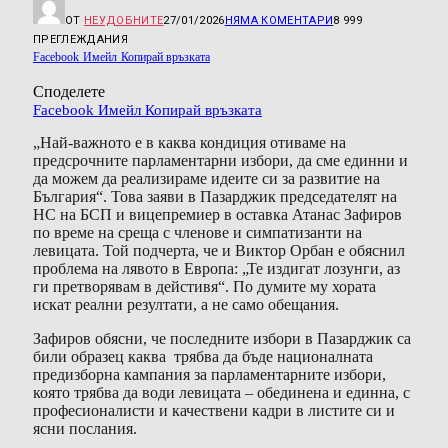
ОТ
НЕУДОБНИТЕ
27/01/2026
НЯМА КОМЕНТАРИ
8 999
ПРЕГЛЕЖДАНИЯ
Facebook
Имейл
Копирай връзката
Споделете
Facebook
Имейл
Копирай връзката
„Най-важното е в каква кондиция отиваме на
предсрочните парламентарни избори, да сме единни и
да можем да реализираме идеите си за развитие на
България“. Това заяви в Пазарджик председателят на
НС на БСП и вицепремиер в оставка Атанас Зафиров
по време на среща с членове и симпатизанти на
левицата. Той подчерта, че и Виктор Орбан е обяснил
проблема на лявото в Европа: „Те издигат лозунги, аз
ги претворявам в дейстивя“. По думите му хората
искат реални резултати, а не само обещания.
Зафиров обясни, че последните избори в Пазарджик са
били образец каква трябва да бъде националната
предизборна кампания за парламентарните избори,
която трябва да води левицата – обединена и единна, с
професионалисти и качествени кадри в листите си и
ясни послания.