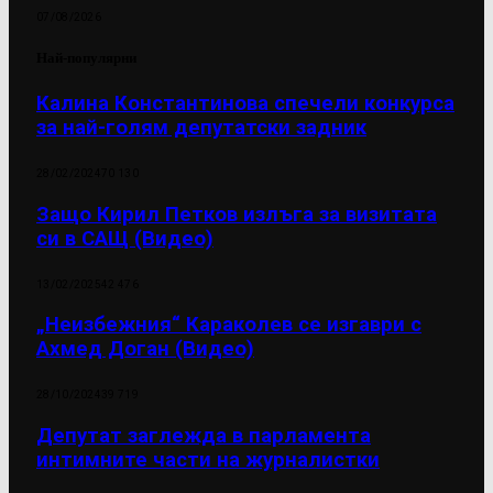
07/08/2026
Най-популярни
Калина Константинова спечели конкурса
за най-голям депутатски задник
28/02/2024
70 130
Защо Кирил Петков излъга за визитата
си в САЩ (Видео)
13/02/2025
42 476
„Неизбежния“ Караколев се изгаври с
Ахмед Доган (Видео)
28/10/2024
39 719
Депутат заглежда в парламента
интимните части на журналистки