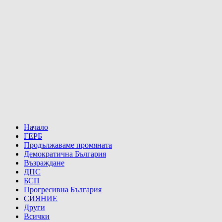
Начало
ГЕРБ
Продължаваме промяната
Демократична България
Възраждане
ДПС
БСП
Прогресивна България
СИЯНИЕ
Други
Всички