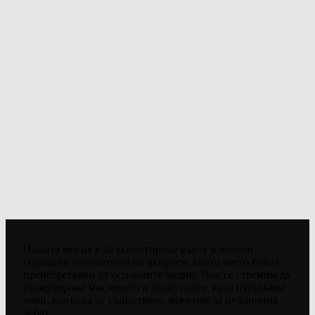
Нашата мисия е да акцентираме върху ключови
социални и политически въпроси, които често биват
пренебрегвани от основните медии. Ние се стремим да
стимулираме мисленето и дискусиите, като изтъкваме
теми, които са от съществено значение за публичния
дебат.