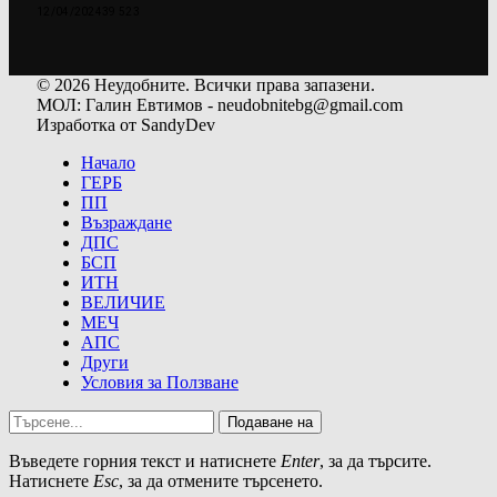
12/04/2024
39 523
© 2026 Неудобните. Всички права запазени.
МОЛ: Галин Евтимов - neudobnitebg@gmail.com
Изработка от SandyDev
Начало
ГЕРБ
ПП
Възраждане
ДПС
БСП
ИТН
ВЕЛИЧИЕ
МЕЧ
АПС
Други
Условия за Ползване
Подаване на
Въведете горния текст и натиснете
Enter
, за да търсите.
Натиснете
Esc
, за да отмените търсенето.