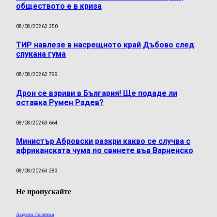
обществото е в криза
08/08/2026
2 250
ТИР навлезе в насрещното край Дъбово след
спукана гума
08/08/2026
2 799
Дрон се взриви в България! Ще подаде ли
оставка Румен Радев?
08/08/2026
3 664
Министър Абровски разкри какво се случва с
африканската чума по свинете във Варненско
08/08/2026
4 283
Не пропускайте
Акценти Политика