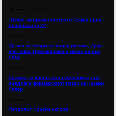
Препоръчваме да прочетете
„Избра ли правителството София пред
Северозапада?“
03/08/2026
Тръмп заговори за споразумение, Иран
настоява: Преговаряме с Оман, не със
САЩ
05/08/2026
Свежест и качество за почивните дни
предлага фермерският пазар на Пазари
Север
07/08/2026
Петролът тръгна нагоре