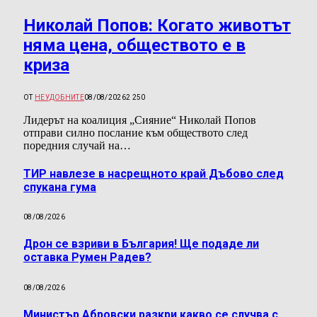
Николай Попов: Когато животът
няма цена, обществото е в
криза
ОТ
НЕУДОБНИТЕ
08/08/2026
2 250
Лидерът на коалиция „Сияние“ Николай Попов
отправи силно послание към обществото след
поредния случай на…
ТИР навлезе в насрещното край Дъбово след
спукана гума
08/08/2026
Дрон се взриви в България! Ще подаде ли
оставка Румен Радев?
08/08/2026
Министър Абровски разкри какво се случва с