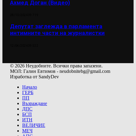
Ахмед Доган (Видео)
28/10/2024
39 719
Депутат заглежда в парламента
интимните части на журналистки
12/04/2024
39 522
© 2026 Неудобните. Всички права запазени.
МОЛ: Галин Евтимов - neudobnitebg@gmail.com
Изработка от SandyDev
Начало
ГЕРБ
ПП
Възраждане
ДПС
БСП
ИТН
ВЕЛИЧИЕ
МЕЧ