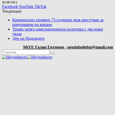
06/08/2026
Facebook
YouTube
TikTok
Тенденции
Криминално проявен 75-годишен мъж арестуван за
притежание на кокаин
Тръмп затяга имиграционната политика с два нови
указа
Ден на Надеждата
МОЛ: Галин Евтимов - neudobnitebg@gmail.com