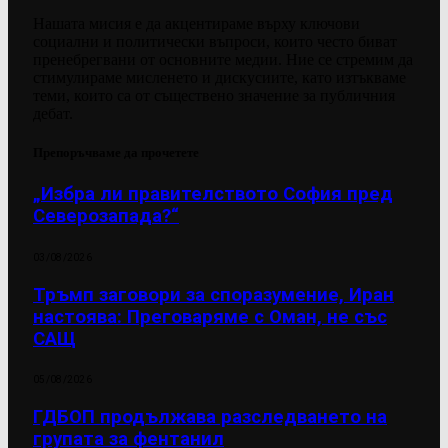
Нашата мисия е да акцентираме върху ключови
социални и политически въпроси, които често биват
пренебрегвани от основните медии. Ние се стремим да
стимулираме мисленето и дискусиите, като изтъкваме
теми, които са от съществено значение за публичния
дебат.
Препоръчваме да прочетете
„Избра ли правителството София пред
Северозапада?“
03/08/2026
Тръмп заговори за споразумение, Иран
настоява: Преговаряме с Оман, не със
САЩ
05/08/2026
ГДБОП продължава разследването на
групата за фентанил