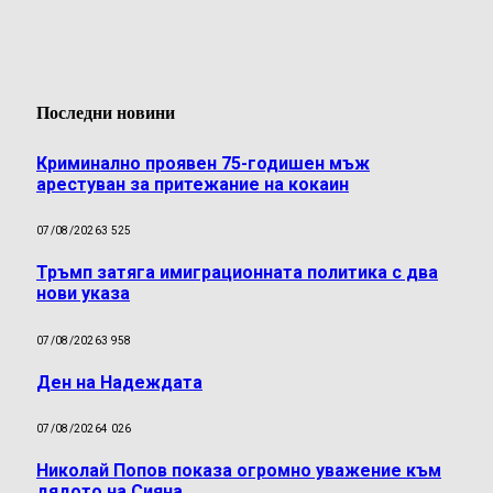
Последни новини
Криминално проявен 75-годишен мъж
арестуван за притежание на кокаин
07/08/2026
3 525
Тръмп затяга имиграционната политика с два
нови указа
07/08/2026
3 958
Ден на Надеждата
07/08/2026
4 026
Николай Попов показа огромно уважение към
дядото на Сияна