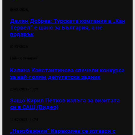
06/08/2026
Делян Добрев: Турската компания в „Хан
Тервел“ е шанс за България, а не
подарък
05/08/2026
Най-популярни
Калина Константинова спечели конкурса
за най-голям депутатски задник
28/02/2024
70 129
Защо Кирил Петков излъга за визитата
си в САЩ (Видео)
13/02/2025
42 476
„Неизбежния“ Караколев се изгаври с