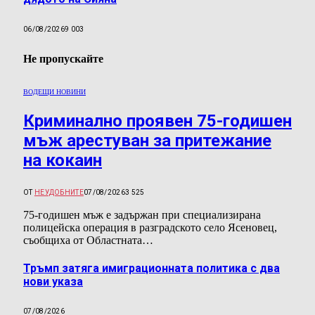
06/08/2026
9 003
Не пропускайте
ВОДЕЩИ НОВИНИ
Криминално проявен 75-годишен
мъж арестуван за притежание
на кокаин
ОТ
НЕУДОБНИТЕ
07/08/2026
3 525
75-годишен мъж е задържан при специализирана
полицейска операция в разградското село Ясеновец,
съобщиха от Областната…
Тръмп затяга имиграционната политика с два
нови указа
07/08/2026