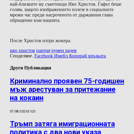
най-близките му съветници Иво Христов. Гафът беше
голям, защото изображението излезе в социалните
мрежи час преди насроченото от държавния глава
обръщение към нацията.
После Христов изтри жокера.
иво христов
партия
румен радев
Споделяне.
Facebook
Имейл
Копирай връзката
Други Публикации
Криминално проявен 75-годишен
мъж арестуван за притежание
на кокаин
07/08/2026
3 525
Тръмп затяга имиграционната
политика с два нови указа