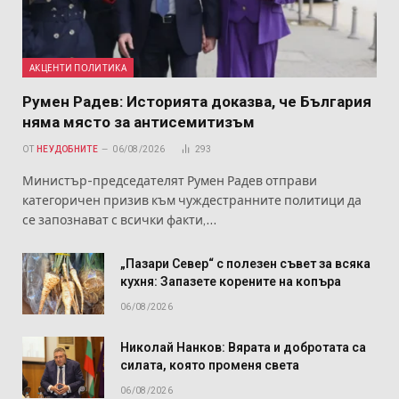
АКЦЕНТИ ПОЛИТИКА
Румен Радев: Историята доказва, че България
няма място за антисемитизъм
ОТ
НЕУДОБНИТЕ
06/08/2026
293
Министър-председателят Румен Радев отправи
категоричен призив към чуждестранните политици да
се запознават с всички факти,…
„Пазари Север“ с полезен съвет за всяка
кухня: Запазете корените на копъра
06/08/2026
Николай Нанков: Вярата и добротата са
силата, която променя света
06/08/2026