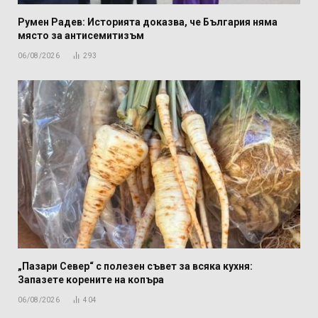
Румен Радев: Историята доказва, че България няма
място за антисемитизъм
06/08/2026
293
„Пазари Север“ с полезен съвет за всяка кухня:
Запазете корените на копъра
06/08/2026
404