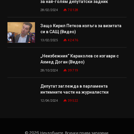
за най-голям депутатски задник
28/02/2024
70 128
Защо Кирил Петков излъга за визитата
си в САЩ (Видео)
13/02/2025
42 476
„Неизбежния“ Караколев се изгаври с
Ахмед Доган (Видео)
28/10/2024
39 719
Депутат заглежда в парламента
интимните части на журналистки
12/04/2024
39 522
© 2026 Неудобните. Всички права запазени.