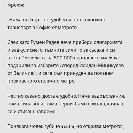
мрежи:
„Няма по-бърз, по-удобен и по-екологичен
транспорт в София от метрото.
След като Румен Радев вече пребори олигархията
и задкулисието, тъмните сили го закъсаха и си
взеха Porsche-то за 500 000 евро, което ми бяха
подарили за изборите /според Йордан Мицикулев
от Величие/ , и сега съм принуден да ползвам
прекрасното столично метро.
Честно казано, доста е удобно. Няма задръствания,
няма синя зона, няма нерви. Само слизаш, качваш
се и стигаш навреме.
Понякога човек губи Porsche, но открива метрото“,