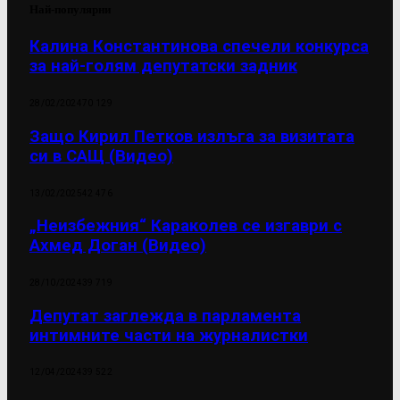
Най-популярни
Калина Константинова спечели конкурса
за най-голям депутатски задник
28/02/2024
70 129
Защо Кирил Петков излъга за визитата
си в САЩ (Видео)
13/02/2025
42 476
„Неизбежния“ Караколев се изгаври с
Ахмед Доган (Видео)
28/10/2024
39 719
Депутат заглежда в парламента
интимните части на журналистки
12/04/2024
39 522