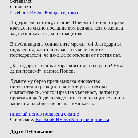
Screenshot
Споделете
Facebook
Имейл
Копирай връзката
Лидерът на партия „Сияние“ Николай Попов отправи
кратко, но силно послание към всички, които застават
зад него и каузите, които защитава.
В публикация в социалните мрежи той благодари за
подкрепата, която получава, и увери своите
последователи, че няма да се отклони от поетия път.
„Благодаря на всички хора, които ме подкрепят! Няма
да ви предам!“, написа Попов.
Думите му бързо предизвикаха множество
положителни реакции и коментари от негови
симпатизанти, които изразиха увереност, че той ще
продължи да бъде последователен в позициите си и в
защитата на обществено значими каузи.
николай попов
подкрепа
сияние
Споделяне.
Facebook
Имейл
Копирай връзката
Други Публикации