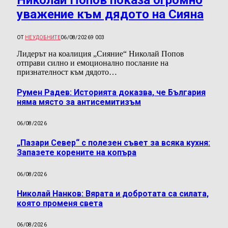
уважение към дядото на Сияна
ОТ
НЕУДОБНИТЕ
06/08/2026
9 003
Лидерът на коалиция „Сияние“ Николай Попов
отправи силно и емоционално послание на
признателност към дядото…
Румен Радев: Историята доказва, че България
няма място за антисемитизъм
06/08/2026
„Пазари Север“ с полезен съвет за всяка кухня:
Запазете корените на копъра
06/08/2026
Николай Нанков: Вярата и добротата са силата,
която променя света
06/08/2026