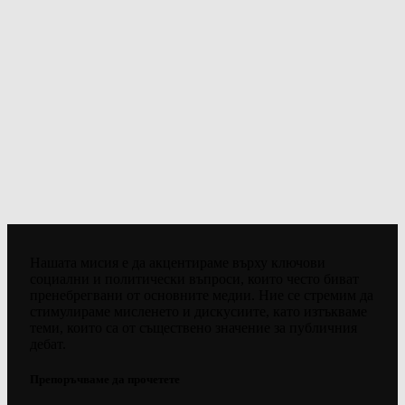
Нашата мисия е да акцентираме върху ключови
социални и политически въпроси, които често биват
пренебрегвани от основните медии. Ние се стремим да
стимулираме мисленето и дискусиите, като изтъкваме
теми, които са от съществено значение за публичния
дебат.
Препоръчваме да прочетете