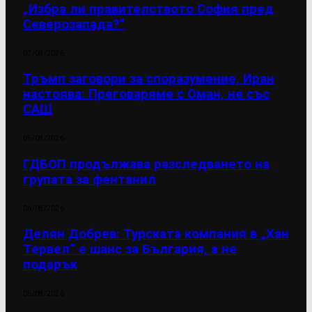
„Избра ли правителството София пред
Северозапада?“
03/08/2026
Тръмп заговори за споразумение, Иран
настоява: Преговаряме с Оман, не със
САЩ
05/08/2026
ГДБОП продължава разследването на
групата за фентанил
06/08/2026
Делян Добрев: Турската компания в „Хан
Тервел“ е шанс за България, а не
подарък
05/08/2026