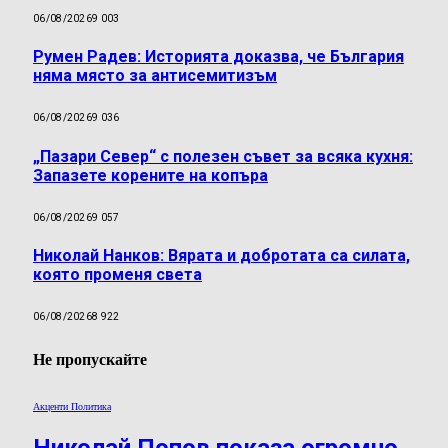
06/08/2026
9 003
Румен Радев: Историята доказва, че България
няма място за антисемитизъм
06/08/2026
9 036
„Пазари Север“ с полезен съвет за всяка кухня:
Запазете корените на копъра
06/08/2026
9 057
Николай Нанков: Вярата и добротата са силата,
която променя света
06/08/2026
8 922
Не пропускайте
Акценти Политика
Николай Попов показа огромно