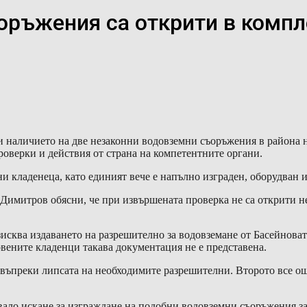
ръжения са открити в компл
 наличието на две незаконни водовземни съоръжения в района 
роверки и действия от страна на компетентните органи.
 кладенеца, като единият вече е напълно изграден, оборудван и 
Димитров обясни, че при извършената проверка не са открити н
исква издаването на разрешително за водовземане от Басейноват
овените кладенци такава документация не е представена.
 въпреки липсата на необходимите разрешителни. Второто все още
пвало искане за изграждане на подобни водовземни съоръжения з