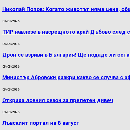
Николай Попов: Когато животът няма цена, об
08/08/2026
ТИР навлезе в насрещното край Дъбово след с
08/08/2026
Дрон се взриви в България! Ще подаде ли оста
08/08/2026
Министър Абровски разкри какво се случва с а
08/08/2026
Откриха ловния сезон за прелетен дивеч
08/08/2026
Лъвският портал на 8 август