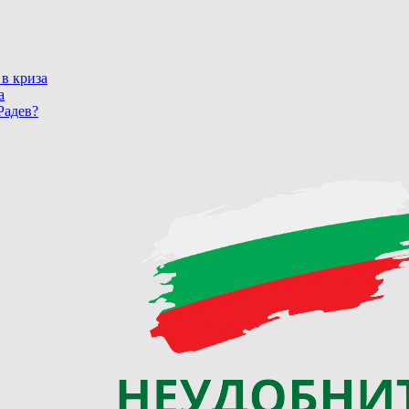
 в криза
а
Радев?