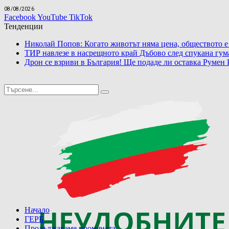
08/08/2026
Facebook
YouTube
TikTok
Тенденции
Николай Попов: Когато животът няма цена, обществото е
ТИР навлезе в насрещното край Дъбово след спукана гум
Дрон се взриви в България! Ще подаде ли оставка Румен 
Начало
ГЕРБ
Продължаваме промяната