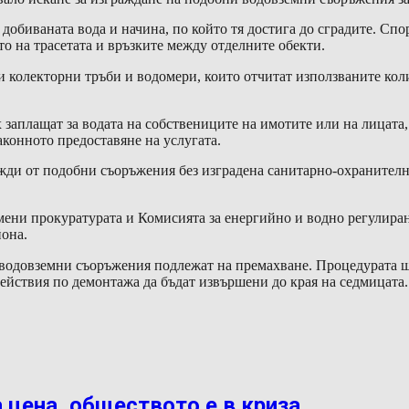
добиваната вода и начина, по който тя достига до сградите. Сп
то на трасетата и връзките между отделните обекти.
 колекторни тръби и водомери, които отчитат използваните кол
 заплащат за водата на собствениците на имотите или на лицата,
конното предоставяне на услугата.
ди от подобни съоръжения без изградена санитарно-охранителна 
мени прокуратурата и Комисията за енергийно и водно регулира
йона.
 водовземни съоръжения подлежат на премахване. Процедурата щ
ействия по демонтажа да бъдат извършени до края на седмицата.
 цена, обществото е в криза