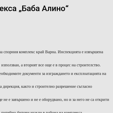
екса „Баба Алино“
на спорния комплекс край Варна. Инспекцията е извършена
използван, а вторият все още е в процес на строителство.
еобходимите документи за изграждането и експлоатацията на
а дирекция, както и строително разрешение съгласно
 не е завършено и не е оборудвано, но и за него не са открити
а питейно-битови нужди в района на комплекса.