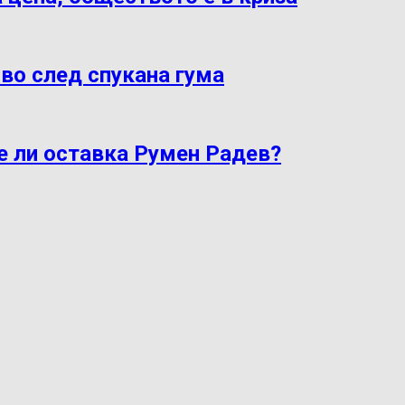
во след спукана гума
е ли оставка Румен Радев?