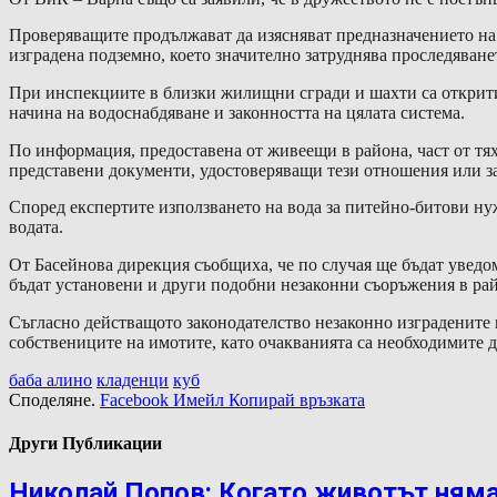
Проверяващите продължават да изясняват предназначението на 
изградена подземно, което значително затруднява проследяване
При инспекциите в близки жилищни сгради и шахти са открити
начина на водоснабдяване и законността на цялата система.
По информация, предоставена от живеещи в района, част от тях
представени документи, удостоверяващи тези отношения или за
Според експертите използването на вода за питейно-битови нуж
водата.
От Басейнова дирекция съобщиха, че по случая ще бъдат уведо
бъдат установени и други подобни незаконни съоръжения в ра
Съгласно действащото законодателство незаконно изградените
собствениците на имотите, като очакванията са необходимите д
баба алино
кладенци
куб
Споделяне.
Facebook
Имейл
Копирай връзката
Други Публикации
Николай Попов: Когато животът няма