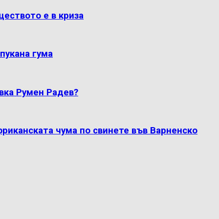
ществото е в криза
пукана гума
вка Румен Радев?
фриканската чума по свинете във Варненско