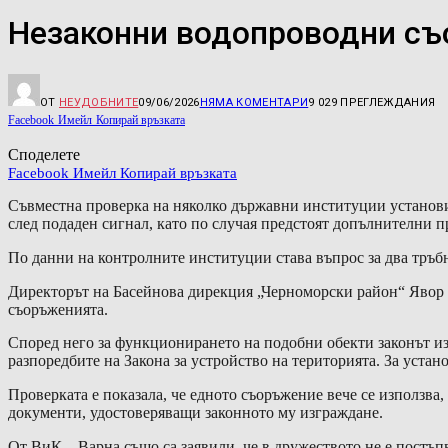
Незаконни водопроводни съо
ОТ
НЕУДОБНИТЕ
09/06/2026
НЯМА КОМЕНТАРИ
9 029
ПРЕГЛЕЖДАНИЯ
Facebook
Имейл
Копирай връзката
Споделете
Facebook
Имейл
Копирай връзката
Съвместна проверка на няколко държавни институции установи
след подаден сигнал, като по случая предстоят допълнителни п
По данни на контролните институции става въпрос за два тръбни
Директорът на Басейнова дирекция „Черноморски район“ Явор 
съоръженията.
Според него за функционирането на подобни обекти законът из
разпоредбите на Закона за устройство на територията. За устан
Проверката е показала, че едното съоръжение вече се използва,
документи, удостоверяващи законното му изграждане.
От ВиК – Варна също са заявили, че в дружеството не е постъ