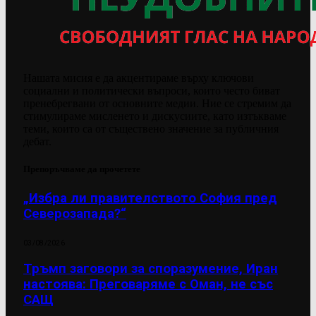
Нашата мисия е да акцентираме върху ключови
социални и политически въпроси, които често биват
пренебрегвани от основните медии. Ние се стремим да
стимулираме мисленето и дискусиите, като изтъкваме
теми, които са от съществено значение за публичния
дебат.
Препоръчваме да прочетете
„Избра ли правителството София пред
Северозапада?“
03/08/2026
Тръмп заговори за споразумение, Иран
настоява: Преговаряме с Оман, не със
САЩ