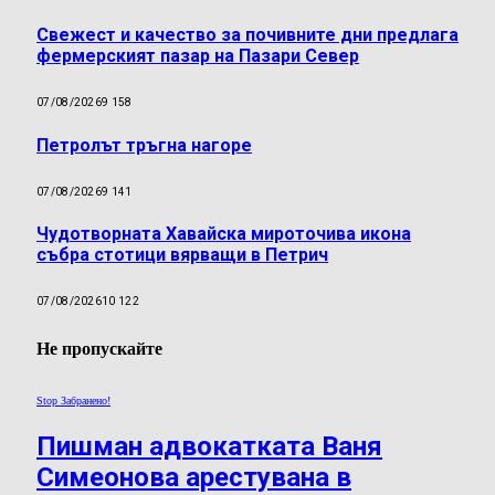
Свежест и качество за почивните дни предлага
фермерският пазар на Пазари Север
07/08/2026
9 158
Петролът тръгна нагоре
07/08/2026
9 141
Чудотворната Хавайска мироточива икона
събра стотици вярващи в Петрич
07/08/2026
10 122
Не пропускайте
Stop Забранено!
Пишман адвокатката Ваня
Симеонова арестувана в