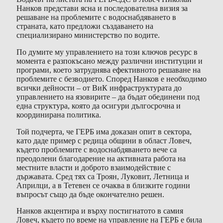
Нанков представи ясна и последователна визия за
решаване на проблемите с водоснабдяването в
страната, като предложи създаването на
специализирано министерство по водите.
По думите му управлението на този ключов ресурс в
момента е разпокъсано между различни институции и
програми, което затруднява ефективното решаване на
проблемите с безводието. Според Нанков е необходимо
всички дейности – от ВиК инфраструктурата до
управлението на язовирите – да бъдат обединени под
една структура, която да осигури дългосрочна и
координирана политика.
Той подчерта, че ГЕРБ има доказан опит в сектора,
като даде пример с редица общини в област Ловеч,
където проблемите с водоснабдяването вече са
преодолени благодарение на активната работа на
местните власти и доброто взаимодействие с
държавата. Сред тях са Троян, Луковит, Летница и
Априлци, а в Тетевен се очаква в близките години
въпросът също да бъде окончателно решен.
Нанков акцентира и върху постигнатото в самия
Ловеч, където по време на управление на ГЕРБ е била