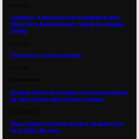
05/08/2026
Свежест и качество за почивните дни
предлага фермерският пазар на Пазари
Север
07/08/2026
Петролът тръгна нагоре
07/08/2026
Най-популярни
Калина Константинова спечели конкурса
за най-голям депутатски задник
28/02/2024
70 130
Защо Кирил Петков излъга за визитата
си в САЩ (Видео)