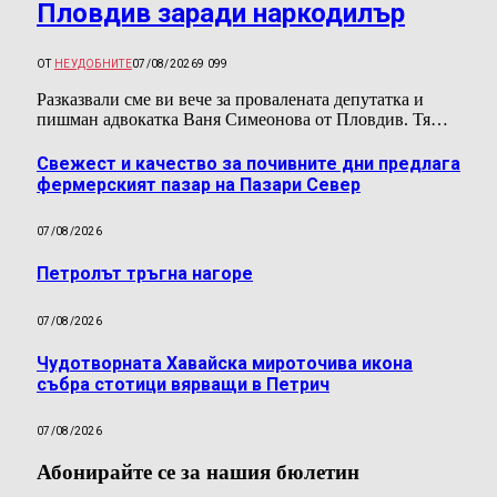
Пловдив заради наркодилър
ОТ
НЕУДОБНИТЕ
07/08/2026
9 099
Разказвали сме ви вече за провалената депутатка и
пишман адвокатка Ваня Симеонова от Пловдив. Тя…
Свежест и качество за почивните дни предлага
фермерският пазар на Пазари Север
07/08/2026
Петролът тръгна нагоре
07/08/2026
Чудотворната Хавайска мироточива икона
събра стотици вярващи в Петрич
07/08/2026
Абонирайте се за нашия бюлетин