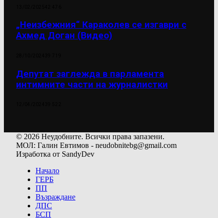
13/02/2025
42 476
„Неизбежния“ Караколев се изгаври с
Ахмед Доган (Видео)
28/10/2024
39 719
Депутат заглежда в парламента
интимните части на журналистки
12/04/2024
39 522
© 2026 Неудобните. Всички права запазени.
МОЛ: Галин Евтимов - neudobnitebg@gmail.com
Изработка от SandyDev
Начало
ГЕРБ
ПП
Възраждане
ДПС
БСП