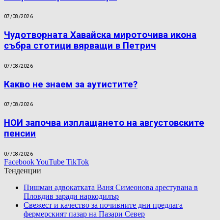
07/08/2026
Чудотворната Хавайска мироточива икона
събра стотици вярващи в Петрич
07/08/2026
Какво не знаем за аутистите?
07/08/2026
НОИ започва изплащането на августовските
пенсии
07/08/2026
Facebook
YouTube
TikTok
Тенденции
Пишман адвокатката Ваня Симеонова арестувана в
Пловдив заради наркодилър
Свежест и качество за почивните дни предлага
фермерският пазар на Пазари Север