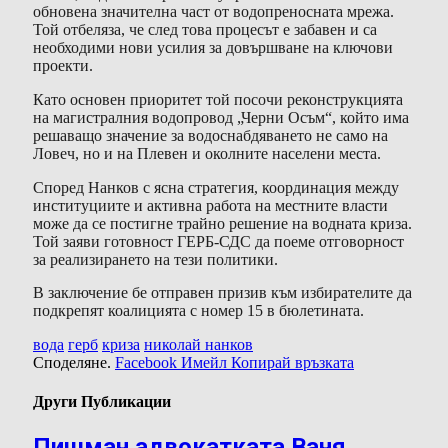
обновена значителна част от водопреносната мрежа.
Той отбеляза, че след това процесът е забавен и са
необходими нови усилия за довършване на ключови
проекти.
Като основен приоритет той посочи реконструкцията
на магистралния водопровод „Черни Осъм“, който има
решаващо значение за водоснабдяването не само на
Ловеч, но и на Плевен и околните населени места.
Според Нанков с ясна стратегия, координация между
институциите и активна работа на местните власти
може да се постигне трайно решение на водната криза.
Той заяви готовност ГЕРБ-СДС да поеме отговорност
за реализирането на тези политики.
В заключение бе отправен призив към избирателите да
подкрепят коалицията с номер 15 в бюлетината.
вода
герб
криза
николай нанков
Споделяне.
Facebook
Имейл
Копирай връзката
Други Публикации
Пишман адвокатката Ваня