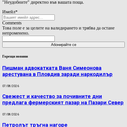
"Неудобните" директно във вашата поща.
Имейл
*
Comments
Това поле е за целите на валидирането и трябва да остане
непроменено.
Горещи новини
Пишман адвокатката Ваня Симеонова
арестувана в Пловдив заради наркодилър
07/08/2026
Свежест и качество за почивните дни
предлага фермерският пазар на Пазари Север
07/08/2026
Петролът тръгна нагоре