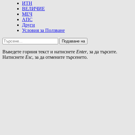
ИТН
ВЕЛИЧИЕ
МЕЧ
АПС
Други
Условия за Ползване
Подаване на
Въведете горния текст и натиснете
Enter
, за да търсите.
Натиснете
Esc
, за да отмените търсенето.