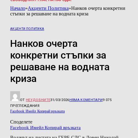
Начало
»
Акценти Политика
»
Нанков очерта конкретни
стъпки за решаване на водната криза
АКЦЕНТИ ПОЛИТИКА
Нанков очерта
конкретни стъпки за
решаване на водната
криза
ОТ
НЕУДОБНИТЕ
31/03/2026
НЯМА КОМЕНТАРИ
9 075
ПРЕГЛЕЖДАНИЯ
Facebook
Имейл
Копирай връзката
Споделете
Facebook
Имейл
Копирай връзката
Водачът на листата на ГЕРБ-СДС в Ловеч Николай