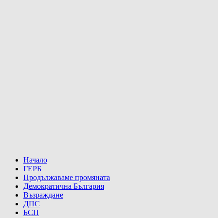
Начало
ГЕРБ
Продължаваме промяната
Демократична България
Възраждане
ДПС
БСП