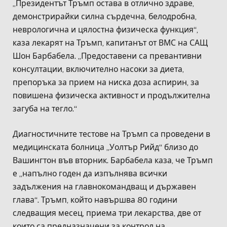
„Президентът Тръмп остава в отлично здраве,
демонстрирайки силна сърдечна, белодробна,
неврологична и цялостна физическа функция“,
каза лекарят на Тръмп, капитанът от ВМС на САЩ
Шон Барбабела. „Предоставени са превантивни
консултации, включително насоки за диета,
препоръка за прием на ниска доза аспирин, за
повишена физическа активност и продължителна
загуба на тегло.“
Диагностичните тестове на Тръмп са проведени в
медицинската болница „Уолтър Рийд“ близо до
Вашингтон във вторник. Барбабела каза, че Тръмп
е „напълно годен да изпълнява всички
задължения на главнокомандващ и държавен
глава“. Тръмп, който навършва 80 години
следващия месец, приема три лекарства, две от
които са предназначени за контрол на