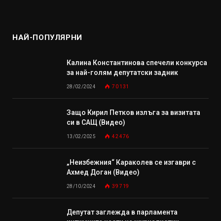
НАЙ-ПОПУЛЯРНИ
Калина Константинова спечели конкурса
за най-голям депутатски задник
28/02/2024
70 131
Защо Кирил Петков излъга за визитата
си в САЩ (Видео)
13/02/2025
42 476
„Неизбежния“ Караколев се изгаври с
Ахмед Доган (Видео)
28/10/2024
39 719
Депутат заглежда в парламента