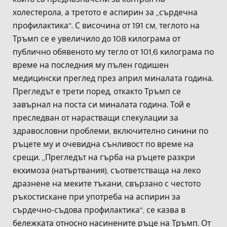
холестерола, а третото е аспирин за „сърдечна
профилактика“. С височина от 191 см, теглото на
Тръмп се е увеличило до 108 килограма от
публично обявеното му тегло от 101,6 килограма по
време на последния му пълен годишен
медицински преглед през април миналата година.
Прегледът е трети поред, откакто Тръмп се
завърнал на поста си миналата година. Той е
преследван от нарастващи спекулации за
здравословни проблеми, включително синини по
ръцете му и очевидна сънливост по време на
срещи. „Прегледът на гърба на ръцете разкри
екхимоза (натъртвания), съответстваща на леко
дразнене на меките тъкани, свързано с честото
ръкостискане при употреба на аспирин за
сърдечно-съдова профилактика“, се казва в
бележката относно насинените ръце на Тръмп. От