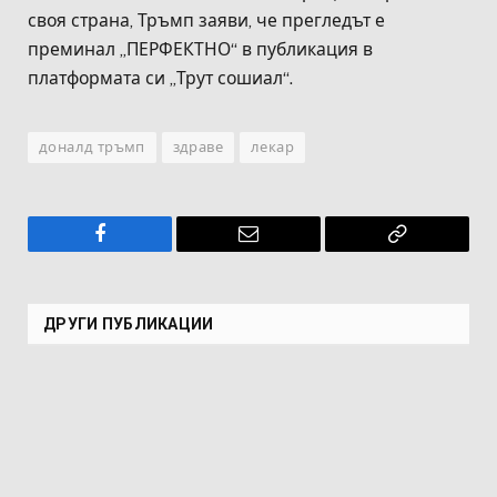
своя страна, Тръмп заяви, че прегледът е
преминал „ПЕРФЕКТНО“ в публикация в
платформата си „Трут сошиал“.
доналд тръмп
здраве
лекар
Facebook
Имейл
Копирай
връзката
ДРУГИ ПУБЛИКАЦИИ