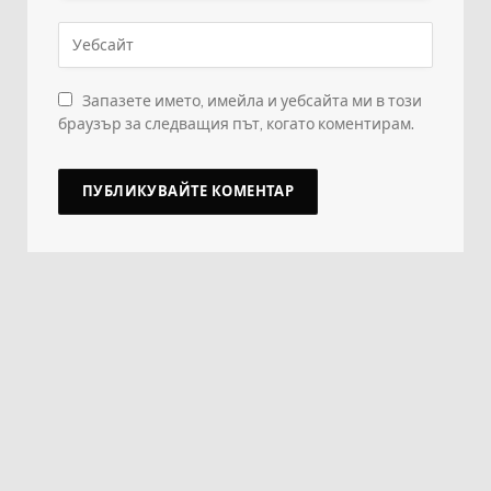
Запазете името, имейла и уебсайта ми в този
браузър за следващия път, когато коментирам.