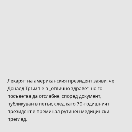
Лекарят на американския президент заяви, че
Доналд Тръмп е в „отлично здраве“, но го
посъветва да отслабне, според документ,
публикуван в петък, след като 79-годишният
президент е преминал рутинен медицински
преглед.