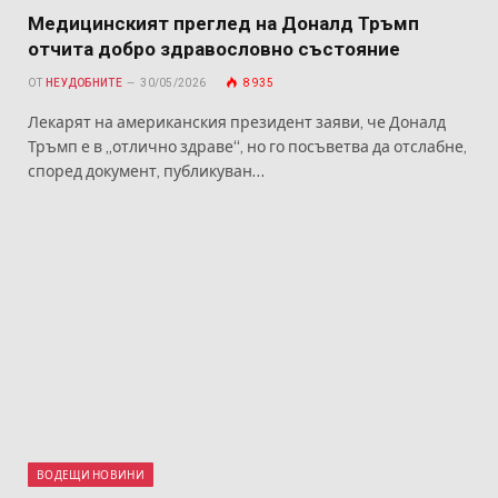
Медицинският преглед на Доналд Тръмп
отчита добро здравословно състояние
ОТ
НЕУДОБНИТЕ
30/05/2026
8 935
Лекарят на американския президент заяви, че Доналд
Тръмп е в „отлично здраве“, но го посъветва да отслабне,
според документ, публикуван…
ВОДЕЩИ НОВИНИ