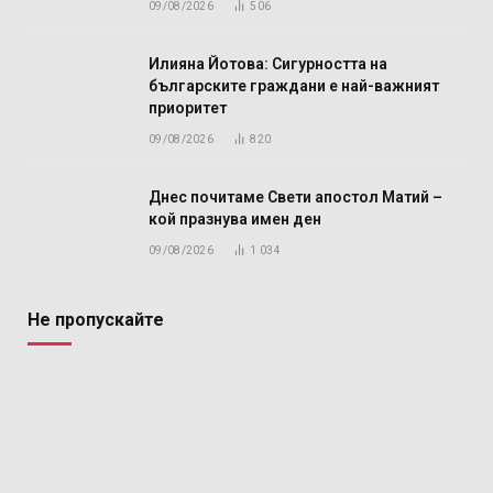
09/08/2026
506
Илияна Йотова: Сигурността на
българските граждани е най-важният
приоритет
09/08/2026
820
Днес почитаме Свети апостол Матий –
кой празнува имен ден
09/08/2026
1 034
Не пропускайте