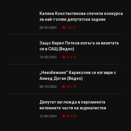
Калина Константинова спечели конкурса
за най-голям депутатски задник
28/02/2024
70 131
Защо Кирил Петков излъга за визитата
си в САЩ (Видео)
13/02/2025
42 476
„Неизбежния“ Караколев се изгаври с
Ахмед Доган (Видео)
28/10/2024
39 719
Депутат заглежда в парламента
интимните части на журналистки
12/04/2024
39 523