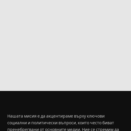
Нашата мисия е да акцентираме върху ключови
социални и политически въпроси, които често биват
пренебрегвани от основните медии. Ние се стремим да