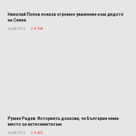
Николай Попов показа огромно уважение към дядото
на Сияна
06/08/2026
8 768
Румен Радев: Историята доказва, че България няма
място за антисемитизъм
06/08/2026
9 035