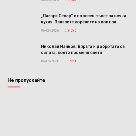
„Пазари Север“ с полезен съвет за всяка
кухня: Запазете корените на копъра
06/08/2026
9 056
Николай Нанков: Вярата и добротата са
силата, която променя света
06/08/2026
8 921
Не пропускайте