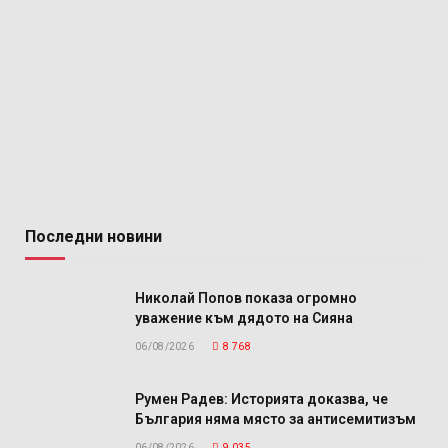
Последни новини
Николай Попов показа огромно
уважение към дядото на Сияна
06/08/2026
8 768
Румен Радев: Историята доказва, че
България няма място за антисемитизъм
06/08/2026
9 035