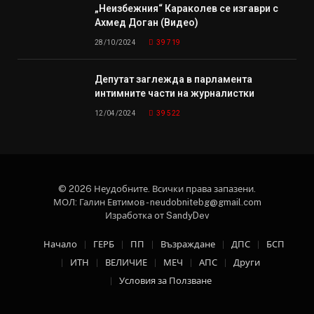
„Неизбежния“ Караколев се изгаври с
Ахмед Доган (Видео)
28/10/2024
39 719
Депутат заглежда в парламента
интимните части на журналистки
12/04/2024
39 522
© 2026 Неудобните. Всички права запазени.
МОЛ: Галин Евтимов - neudobnitebg@gmail.com
Изработка от SandyDev
Начало
ГЕРБ
ПП
Възраждане
ДПС
БСП
ИТН
ВЕЛИЧИЕ
МЕЧ
АПС
Други
Условия за Ползване