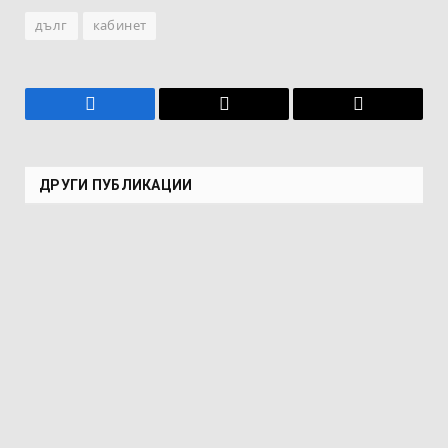
дълг
кабинет
Facebook
Имейл
Копирай
връзката
ДРУГИ ПУБЛИКАЦИИ