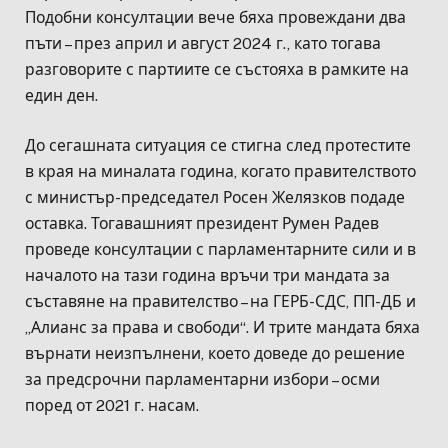
Подобни консултации вече бяха провеждани два
пъти – през април и август 2024 г., като тогава
разговорите с партиите се състояха в рамките на
един ден.
До сегашната ситуация се стигна след протестите
в края на миналата година, когато правителството
с министър-председател Росен Желязков подаде
оставка. Тогавашният президент Румен Радев
проведе консултации с парламентарните сили и в
началото на тази година връчи три мандата за
съставяне на правителство – на ГЕРБ-СДС, ПП-ДБ и
„Алианс за права и свободи“. И трите мандата бяха
върнати неизпълнени, което доведе до решение
за предсрочни парламентарни избори – осми
поред от 2021 г. насам.