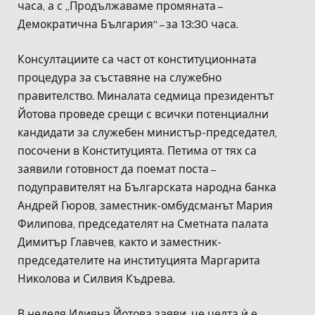
часа, а с „Продължаваме промяната –
Демократична България“ – за 13:30 часа.
Консултациите са част от конституционната
процедура за съставяне на служебно
правителство. Миналата седмица президентът
Йотова проведе срещи с всички потенциални
кандидати за служебен министър-председател,
посочени в Конституцията. Петима от тях са
заявили готовност да поемат поста –
подуправителят на Българската народна банка
Андрей Гюров, заместник-омбудсманът Мария
Филипова, председателят на Сметната палата
Димитър Главчев, както и заместник-
председателите на институцията Маргарита
Николова и Силвия Къдрева.
В неделя Илияна Йотова заяви, че целта ѝ е