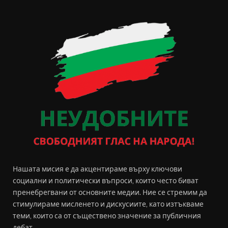
Нашата мисия е да акцентираме върху ключови
социални и политически въпроси, които често биват
пренебрегвани от основните медии. Ние се стремим да
стимулираме мисленето и дискусиите, като изтъкваме
теми, които са от съществено значение за публичния
дебат.