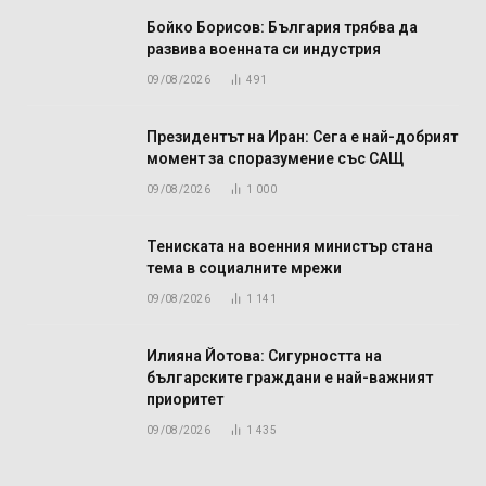
Бойко Борисов: България трябва да
развива военната си индустрия
09/08/2026
491
Президентът на Иран: Сега е най-добрият
момент за споразумение със САЩ
09/08/2026
1 000
Тениската на военния министър стана
тема в социалните мрежи
09/08/2026
1 141
Илияна Йотова: Сигурността на
българските граждани е най-важният
приоритет
09/08/2026
1 435