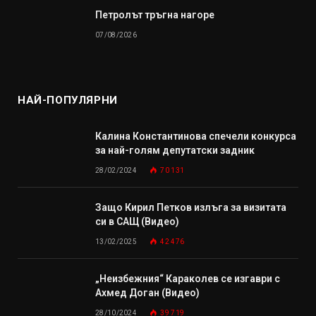
Петролът тръгна нагоре
07/08/2026
НАЙ-ПОПУЛЯРНИ
Калина Константинова спечели конкурса
за най-голям депутатски задник
28/02/2024
70 131
Защо Кирил Петков излъга за визитата
си в САЩ (Видео)
13/02/2025
42 476
„Неизбежния“ Караколев се изгаври с
Ахмед Доган (Видео)
28/10/2024
39 719