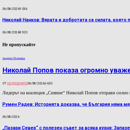
06/08/2026
9 056
Николай Нанков: Вярата и добротата са силата, която 
06/08/2026
8 920
Не пропускайте
Акценти Политика
Николай Попов показа огромно уваж
ОТ
НЕУДОБНИТЕ
06/08/2026
6 630
Лидерът на коалиция „Сияние“ Николай Попов отправи силно 
Румен Радев: Историята доказва, че България няма м
06/08/2026
„Пазари Север“ с полезен съвет за всяка кухня: Запаз