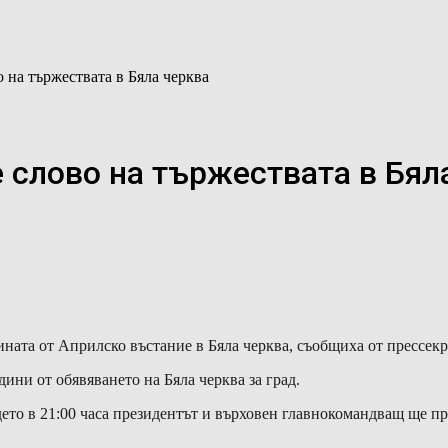
 на тържествата в Бяла черква
 слово на тържествата в Бял
ната от Априлско въстание в Бяла черква, съобщиха от прессекр
ини от обявяването на Бяла черква за град.
дето в 21:00 часа президентът и върховен главнокомандващ ще 