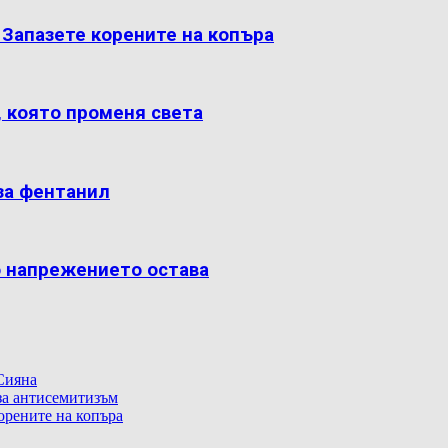
: Запазете корените на копъра
, която променя света
за фентанил
о напрежението остава
Сияна
 за антисемитизъм
корените на копъра