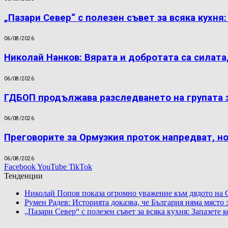
„Пазари Север“ с полезен съвет за всяка кухня
06/08/2026
Николай Нанков: Вярата и добротата са силата
06/08/2026
ГДБОП продължава разследването на групата 
06/08/2026
Преговорите за Ормузкия проток напредват, н
06/08/2026
Facebook
YouTube
TikTok
Тенденции
Николай Попов показа огромно уважение към дядото на 
Румен Радев: Историята доказва, че България няма място
„Пазари Север“ с полезен съвет за всяка кухня: Запазете 