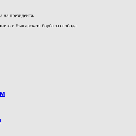
а на президента.
ието и българската борба за свобода.
ъм
а