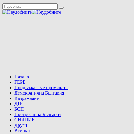
Начало
ГЕРБ
Продължаваме промяната
Демократична България
Възраждане
ДПС
БСП
Прогресивна България
СИЯНИЕ
Други
Всички