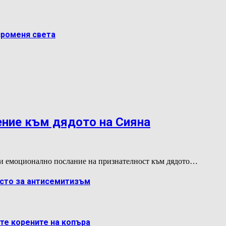
променя света
ение към дядото на Сияна
и емоционално послание на признателност към дядото…
ясто за антисемитизъм
ете корените на копъра