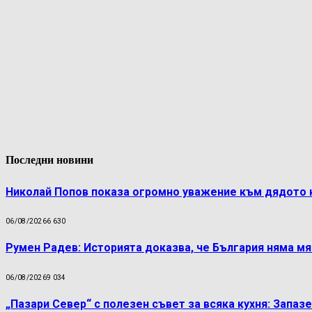
Последни новини
Николай Попов показа огромно уважение към дядото 
06/08/2026
6 630
Румен Радев: Историята доказва, че България няма м
06/08/2026
9 034
„Пазари Север“ с полезен съвет за всяка кухня: Запаз