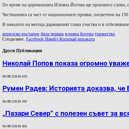
По време на церемонията Илияна Йотова ще произнесе слово, сл
Честванията са част от националните прояви, посветени на 150
В началото на месеца държавният глава участва и в отбелязван
априлско въстание
бяла черква
илияна йотова
тържества
Споделяне.
Facebook
Имейл
Копирай връзката
Други Публикации
Николай Попов показа огромно уваж
06/08/2026
6 630
Румен Радев: Историята доказва, че
06/08/2026
9 034
„Пазари Север“ с полезен съвет за вс
06/08/2026
9 056