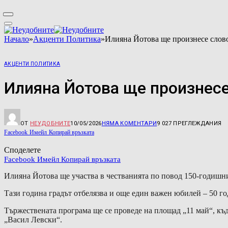
Начало
»
Акценти Политика
»
Илияна Йотова ще произнесе слово
АКЦЕНТИ ПОЛИТИКА
Илияна Йотова ще произнесе
ОТ
НЕУДОБНИТЕ
10/05/2026
НЯМА КОМЕНТАРИ
9 027
ПРЕГЛЕЖДАНИЯ
Facebook
Имейл
Копирай връзката
Споделете
Facebook
Имейл
Копирай връзката
Илияна Йотова ще участва в честванията по повод 150-годишни
Тази година градът отбелязва и още един важен юбилей – 50 год
Тържествената програма ще се проведе на площад „11 май“, къ
„Васил Левски“.