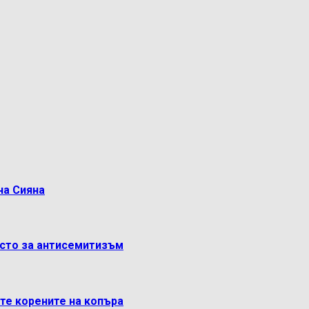
на Сияна
ясто за антисемитизъм
ете корените на копъра