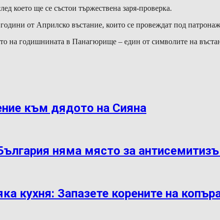
ед което ще се състои тържествена заря-проверка.
 години от Априлско въстание, които се провеждат под патронаж
ето на годишнината в Панагюрище – един от символите на въстан
ение към дядото на Сияна
 България няма място за антисемитиз
яка кухня: Запазете корените на копър