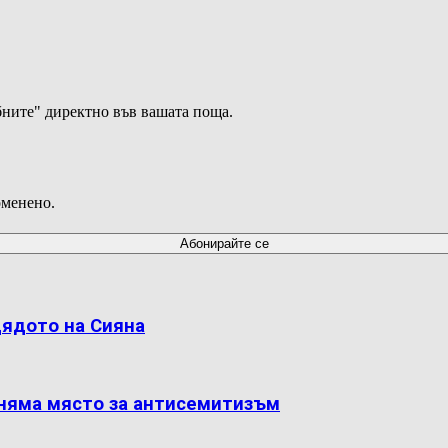
ните" директно във вашата поща.
оменено.
дядото на Сияна
 няма място за антисемитизъм