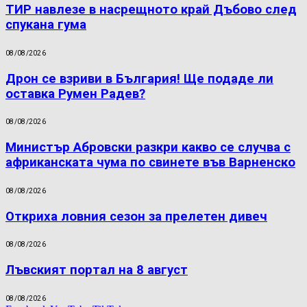
ТИР навлезе в насрещното край Дъбово след
спукана гума
08/08/2026
Дрон се взриви в България! Ще подаде ли
оставка Румен Радев?
08/08/2026
Министър Абровски разкри какво се случва с
африканската чума по свинете във Варненско
08/08/2026
Откриха ловния сезон за прелетен дивеч
08/08/2026
Лъвският портал на 8 август
08/08/2026