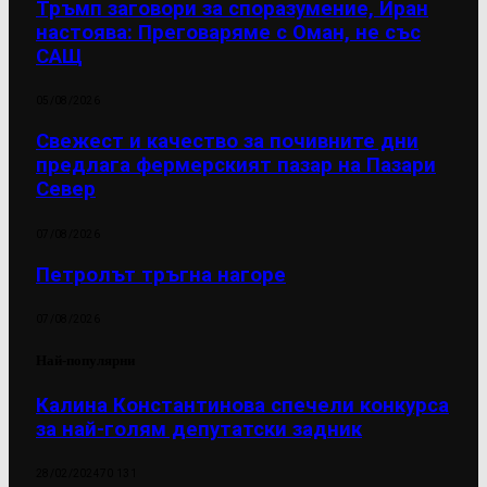
Тръмп заговори за споразумение, Иран
настоява: Преговаряме с Оман, не със
САЩ
05/08/2026
Свежест и качество за почивните дни
предлага фермерският пазар на Пазари
Север
07/08/2026
Петролът тръгна нагоре
07/08/2026
Най-популярни
Калина Константинова спечели конкурса
за най-голям депутатски задник
28/02/2024
70 131