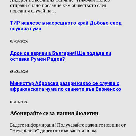
отправи силно послание към обществото след
поредния случай на…
ТИР навлезе в насрещното край Дъбово след
спукана гума
08/08/2026
Дрон се взриви в България! Ще подаде ли
оставка Румен Радев?
08/08/2026
Министър Абровски разкри какво се случва с
африканската чума по свинете във Варненско
08/08/2026
Абонирайте се за нашия бюлетин
Бъдете информирани! Получавайте важните новини от
"Неудобните" директно във вашата поща.