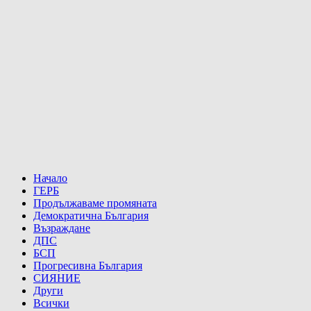
Начало
ГЕРБ
Продължаваме промяната
Демократична България
Възраждане
ДПС
БСП
Прогресивна България
СИЯНИЕ
Други
Всички