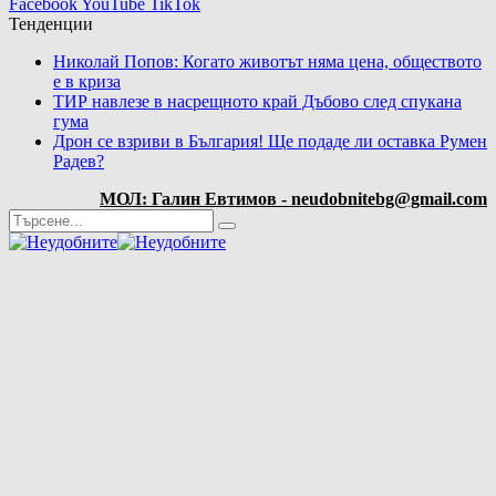
Facebook
YouTube
TikTok
Тенденции
Николай Попов: Когато животът няма цена, обществото
е в криза
ТИР навлезе в насрещното край Дъбово след спукана
гума
Дрон се взриви в България! Ще подаде ли оставка Румен
Радев?
МОЛ: Галин Евтимов - neudobnitebg@gmail.com