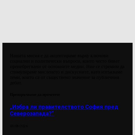
Нашата мисия е да акцентираме върху ключови
социални и политически въпроси, които често биват
пренебрегвани от основните медии. Ние се стремим да
стимулираме мисленето и дискусиите, като изтъкваме
теми, които са от съществено значение за публичния
дебат.
Препоръчваме да прочетете
„Избра ли правителството София пред
Северозапада?“
03/08/2026