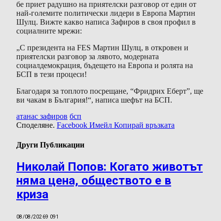
бе приет радушно на приятелски разговор от един от
най-големите политически лидери в Европа Мартин
Шулц. Вижте какво написа Зафиров в своя профил в
социалните мрежи:
„С президента на FES Мартин Шулц, в откровен и
приятелски разговор за лявото, модерната
социалдемокрация, бъдещето на Европа и ролята на
БСП в тези процеси!
Благодаря за топлото посрещане, “Фридрих Еберт”, ще
ви чакам в България!“, написа шефът на БСП.
атанас зафиров
бсп
Споделяне.
Facebook
Имейл
Копирай връзката
Други Публикации
Николай Попов: Когато животът
няма цена, обществото е в
криза
08/08/2026
9 091