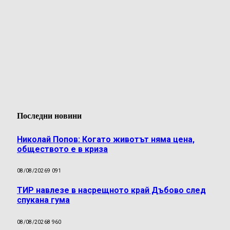
Последни новини
Николай Попов: Когато животът няма цена,
обществото е в криза
08/08/2026
9 091
ТИР навлезе в насрещното край Дъбово след
спукана гума
08/08/2026
8 960