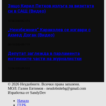
Защо Кирил Петков излъга за визитата
си в САЩ (Видео)
13/02/2025
42 476
„Неизбежния“ Караколев се изгаври с
Ахмед Доган (Видео)
28/10/2024
39 719
Депутат заглежда в парламента
интимните части на журналистки
12/04/2024
39 523
© 2026 Неудобните. Всички права запазени.
МОЛ: Галин Евтимов - neudobnitebg@gmail.com
Изработка от SandyDev
Начало
ГЕРБ