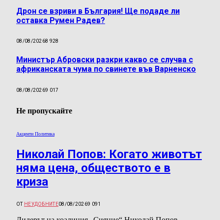
Дрон се взриви в България! Ще подаде ли
оставка Румен Радев?
08/08/2026
8 928
Министър Абровски разкри какво се случва с
африканската чума по свинете във Варненско
08/08/2026
9 017
Не пропускайте
Акценти Политика
Николай Попов: Когато животът
няма цена, обществото е в
криза
ОТ
НЕУДОБНИТЕ
08/08/2026
9 091
Лидерът на коалиция „Сияние“ Николай Попов