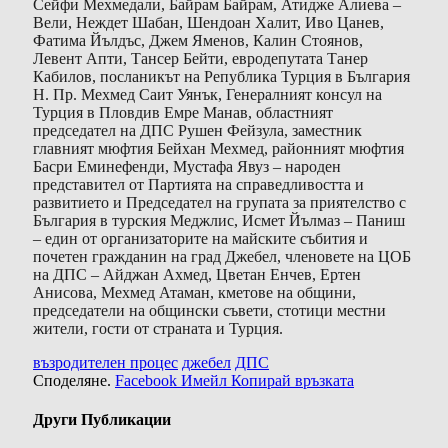
Сейфи Мехмедали, Байрам Байрам, Атидже Алиева –
Вели, Неждет Шабан, Шендоан Халит, Иво Цанев,
Фатима Йълдъс, Джем Яменов, Калин Стоянов,
Левент Апти, Тансер Бейти, евродепутата Танер
Кабилов, посланикът на Република Турция в България
Н. Пр. Мехмед Саит Уянък, Генералният консул на
Турция в Пловдив Емре Манав, областният
председател на ДПС Рушен Фейзула, заместник
главният мюфтия Бейхан Мехмед, районният мюфтия
Басри Еминефенди, Мустафа Явуз – народен
представител от Партията на справедливостта и
развитието и Председател на групата за приятелство с
България в турския Меджлис, Исмет Йълмаз – Паниш
– един от организаторите на майските събития и
почетен гражданин на град Джебел, членовете на ЦОБ
на ДПС – Айджан Ахмед, Цветан Енчев, Ертен
Анисова, Мехмед Атаман, кметове на общини,
председатели на общински съвети, стотици местни
жители, гости от страната и Турция.
възродителен процес
джебел
ДПС
Споделяне.
Facebook
Имейл
Копирай връзката
Други Публикации