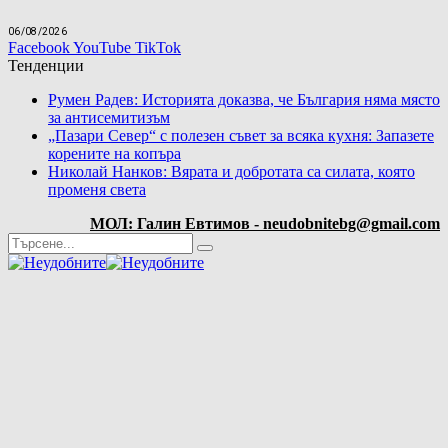
06/08/2026
Facebook
YouTube
TikTok
Тенденции
Румен Радев: Историята доказва, че България няма място
за антисемитизъм
„Пазари Север“ с полезен съвет за всяка кухня: Запазете
корените на копъра
Николай Нанков: Вярата и добротата са силата, която
променя света
МОЛ: Галин Евтимов - neudobnitebg@gmail.com