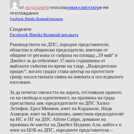
ОТ
НЕУДОБНИТЕ
19/05/2026
НЯМА КОМЕНТАРИ
8 998
ПРЕГЛЕЖДАНИЯ
Facebook
Имейл
Копирай връзката
Споделете
Facebook
Имейл
Копирай връзката
Ръководството на ДПС, народни представители,
областни и общински председатели, кметове от
общини от региона се събраха на площад „19 май“ в
Джебел за да отбележат 37-мата годишнина от
майските събития по време на т.нар. „Възродителен
процес“, когато градът става център на протестите
срещу насилствената смяна на имената и последвалото
изселване.
За да почетат смелостта на хората, отстоявали правото
си на свобода и идентичност, на празника на града
присъстваха зам.-председателите на ДПС Халил
Летифов, Ерол Мюмюн, кмет на Кърджали, Нида
Ахмедов, кмет на Каолиново, заместник-председателят
на НС и ПГ на ДПС Айтен Сабри, домакин на
празника бе кметът на Джебел Неджми Али, който е и
член на ЦОБ на ДПС, народните представители –