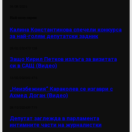
04/08/2026
Най-популярни
Калина Константинова спечели конкурса
за най-голям депутатски задник
28/02/2024
70 128
Защо Кирил Петков излъга за визитата
си в САЩ (Видео)
13/02/2025
42 476
„Неизбежния“ Караколев се изгаври с
Ахмед Доган (Видео)
28/10/2024
39 719
Депутат заглежда в парламента
интимните части на журналистки