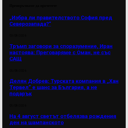
Препоръчваме да прочетете
„Избра ли правителството София пред
Северозапада?“
03/08/2026
Тръмп заговори за споразумение, Иран
настоява: Преговаряме с Оман, не със
САЩ
05/08/2026
Делян Добрев: Турската компания в „Хан
Тервел“ е шанс за България, а не
подарък
05/08/2026
На 4 август светът отбелязва рождения
ден на шампанското