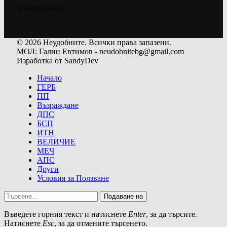
12/04/2024
39 522
© 2026 Неудобните. Всички права запазени.
МОЛ: Галин Евтимов - neudobnitebg@gmail.com
Изработка от SandyDev
Начало
ГЕРБ
ПП
Възраждане
ДПС
БСП
ИТН
ВЕЛИЧИЕ
МЕЧ
АПС
Други
Условия за Ползване
Подаване на
Въведете горния текст и натиснете
Enter
, за да търсите.
Натиснете
Esc
, за да отмените търсенето.