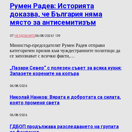
Румен Радев: Историята
доказва, че България няма
място за антисемитизъм
ОТ
НЕУДОБНИТЕ
06/08/2026
1 139
Министър-председателят Румен Радев отправи
категоричен призив към чуждестранните политици да
се запознават с всички факти,…
„Пазари Север“ с полезен съвет за всяка кухня:
Запазете корените на копъра
06/08/2026
Николай Нанков: Вярата и добротата са силата,
която променя света
06/08/2026
ГДБОП продължава разследването на групата