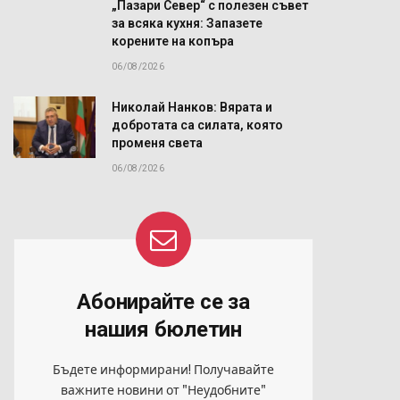
„Пазари Север“ с полезен съвет
за всяка кухня: Запазете
корените на копъра
06/08/2026
Николай Нанков: Вярата и
добротата са силата, която
променя света
06/08/2026
Абонирайте се за
нашия бюлетин
Бъдете информирани! Получавайте
важните новини от "Неудобните"