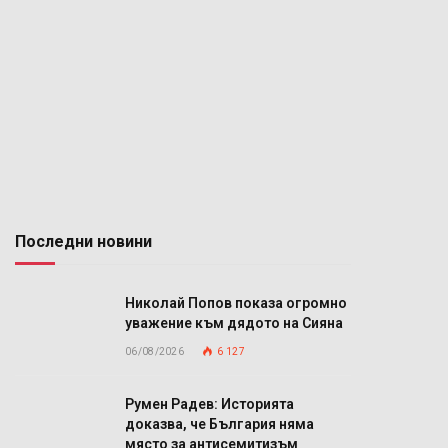
Последни новини
Николай Попов показа огромно
уважение към дядото на Сияна
06/08/2026
6 127
Румен Радев: Историята
доказва, че България няма
място за антисемитизъм