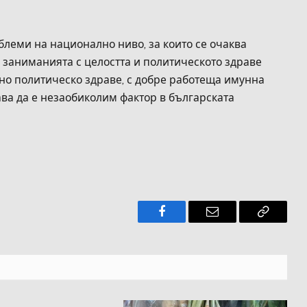
блеми на национално ниво, за които се очаква
 заниманията с целостта и политическото здраве
ично политическо здраве, с добре работеща имунна
ава да е незаобиколим фактор в българската
Facebook
Имейл
Копира
връзкат