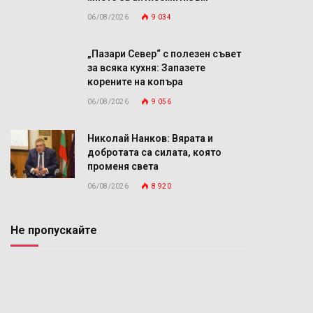
06/08/2026
9 034
„Пазари Север“ с полезен съвет
за всяка кухня: Запазете
корените на копъра
06/08/2026
9 056
Николай Нанков: Вярата и
добротата са силата, която
променя света
06/08/2026
8 920
Не пропускайте