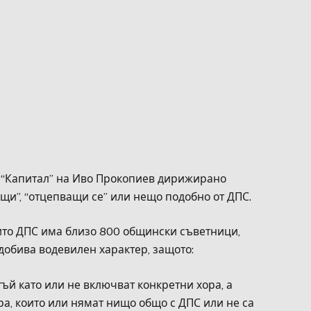
 “Капитал” на Иво Прокопиев дирижирано
щи”, “отцепващи се” или нещо подобно от ДПС.
оито ДПС има близо 800 общински съветници,
добива водевилен характер, защото:
тъй като или не включват конкретни хора, а
ра, които или нямат нищо общо с ДПС или не са