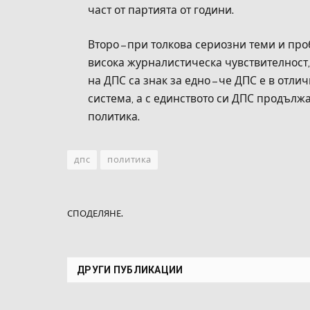
част от партията от години.
Второ – при толкова сериозни теми и про
висока журналистическа чувствителност,
на ДПС са знак за едно – че ДПС е в отл
система, а с единството си ДПС продълж
политика.
дпс
политика
СПОДЕЛЯНЕ.
ДРУГИ ПУБЛИКАЦИИ