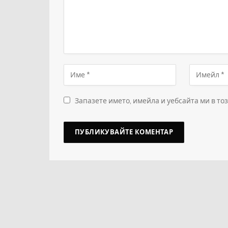
Запазете името, имейла и уебсайта ми в то