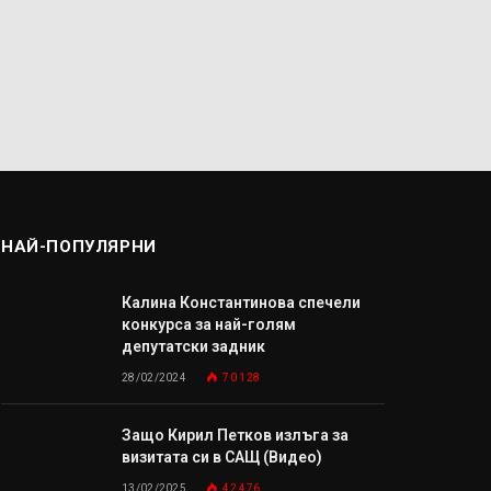
НАЙ-ПОПУЛЯРНИ
Калина Константинова спечели
конкурса за най-голям
депутатски задник
28/02/2024
70 128
Защо Кирил Петков излъга за
визитата си в САЩ (Видео)
13/02/2025
42 476