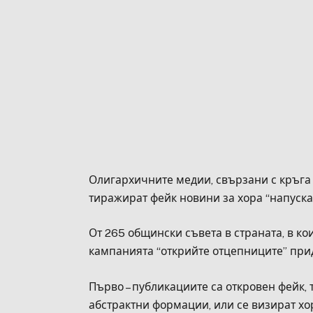
Олигархичните медии, свързани с кръга
тиражират фейк новини за хора “напуска
От 265 общински съвета в страната, в к
кампанията “открийте отцепниците” при
Първо – публикациите са откровен фейк, 
абстрактни формации, или се визират хо