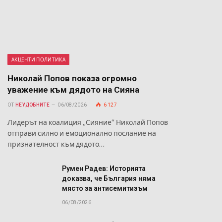
АКЦЕНТИ ПОЛИТИКА
Николай Попов показа огромно
уважение към дядото на Сияна
ОТ
НЕУДОБНИТЕ
06/08/2026
6 127
Лидерът на коалиция „Сияние“ Николай Попов
отправи силно и емоционално послание на
признателност към дядото…
й
Румен Радев: Историята
а
доказва, че България няма
място за антисемитизъм
06/08/2026