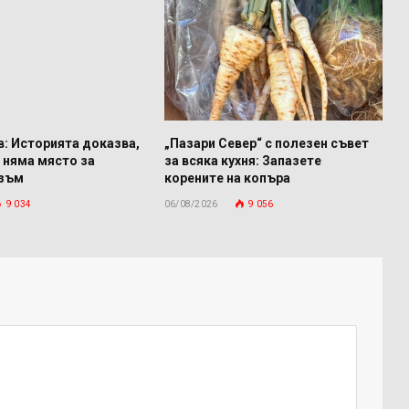
: Историята доказва,
„Пазари Север“ с полезен съвет
 няма място за
за всяка кухня: Запазете
изъм
корените на копъра
9 034
06/08/2026
9 056