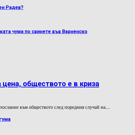
мен Радев?
ката чума по свинете във Варненско
 цена, обществото е в криза
послание към обществото след поредния случай на…
гума