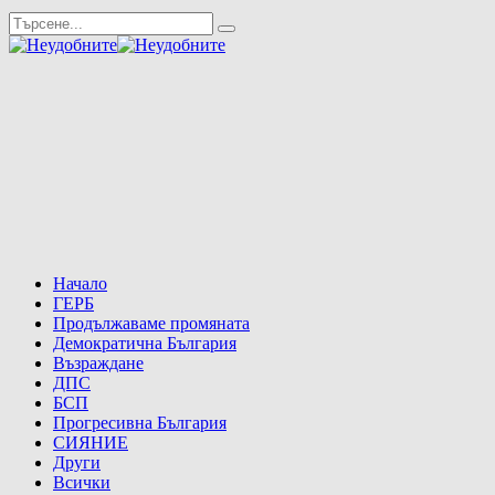
Начало
ГЕРБ
Продължаваме промяната
Демократична България
Възраждане
ДПС
БСП
Прогресивна България
СИЯНИЕ
Други
Всички