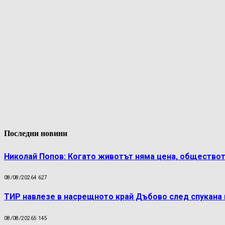
Последни новини
Николай Попов: Когато животът няма цена, обществот
08/08/2026
4 627
ТИР навлезе в насрещното край Дъбово след спукана 
08/08/2026
5 145