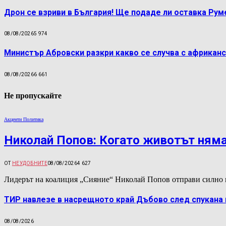
Дрон се взриви в България! Ще подаде ли оставка Ру
08/08/2026
5 974
Министър Абровски разкри какво се случва с африканс
08/08/2026
6 661
Не пропускайте
Акценти Политика
Николай Попов: Когато животът няма
ОТ
НЕУДОБНИТЕ
08/08/2026
4 627
Лидерът на коалиция „Сияние“ Николай Попов отправи силно 
ТИР навлезе в насрещното край Дъбово след спукана 
08/08/2026