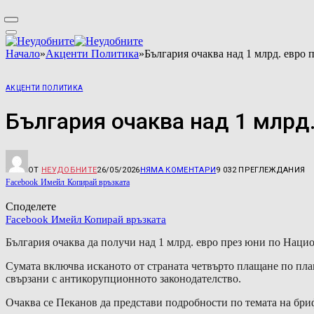
Начало
»
Акценти Политика
»
България очаква над 1 млрд. евро
АКЦЕНТИ ПОЛИТИКА
България очаква над 1 млрд.
ОТ
НЕУДОБНИТЕ
26/05/2026
НЯМА КОМЕНТАРИ
9 032
ПРЕГЛЕЖДАНИЯ
Facebook
Имейл
Копирай връзката
Споделете
Facebook
Имейл
Копирай връзката
България очаква да получи над 1 млрд. евро през юни по Наци
Сумата включва исканото от страната четвърто плащане по план
свързани с антикорупционното законодателство.
Очаква се Пеканов да представи подробности по темата на бри