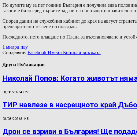
По думите му за пет години България е получила едва половина
закони е било сред първите задачи на настоящото правителство
Според данни на служебния кабинет до края на август страната
предварително теглене на нов дълг.
Последното, пето плащане по Плана за възстановяване и устойчи
1 милрд
пву
Споделяне.
Facebook
Имейл
Копирай връзката
Други Публикации
Николай Попов: Когато животът няма
08/08/2026
4 627
ТИР навлезе в насрещното край Дъбо
08/08/2026
5 145
Дрон се взриви в България! Ще подад