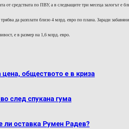
та от средствата по ПВУ, а в следващите три месеца залогът е б
.
 трябва да разплати близо 4 млрд. евро по плана. Заради забавян
вост, е в размер на 1,6 млрд. евро.
 цена, обществото е в криза
во след спукана гума
е ли оставка Румен Радев?