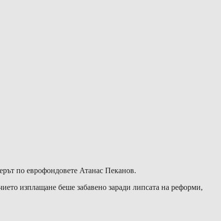
иерът по еврофондовете Атанас Пеканов.
 чието изплащане беше забавено заради липсата на реформи,