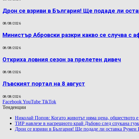
Дрон се взриви в България! Ще подаде ли оста
08/08/2026
Министър Абровски разкри какво се случва с а
08/08/2026
Откриха ловния сезон за прелетен дивеч
08/08/2026
Лъвският портал на 8 август
08/08/2026
Facebook
YouTube
TikTok
Тенденции
Николай Попов: Когато животът няма цена, обществото е
ТИР навлезе в насрещното край Дъбово след спукана гум
Дрон се взриви в България! Ще подаде ли оставка Румен 