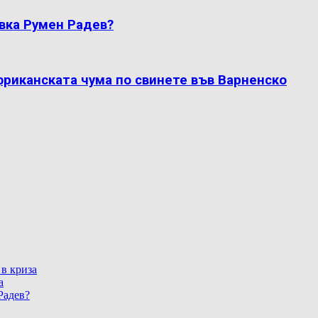
вка Румен Радев?
фриканската чума по свинете във Варненско
 в криза
а
Радев?