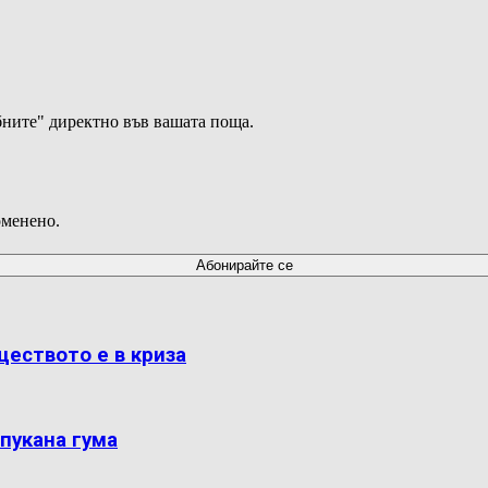
ните" директно във вашата поща.
оменено.
ществото е в криза
пукана гума