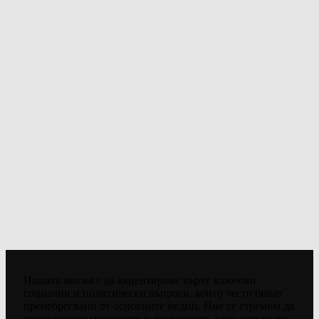
Нашата мисия е да акцентираме върху ключови
социални и политически въпроси, които често биват
пренебрегвани от основните медии. Ние се стремим да
стимулираме мисленето и дискусиите, като изтъкваме