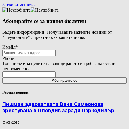
Затвори менюто
Абонирайте се за нашия бюлетин
Бъдете информирани! Получавайте важните новини от
"Неудобните" директно във вашата поща.
Имейл
*
Phone
Това поле е за целите на валидирането и трябва да остане
непроменено.
Горещи новини
Пишман адвокатката Ваня Симеонова
арестувана в Пловдив заради наркодилър
07/08/2026