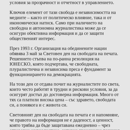
условия за прозрачност и отчетност в управлението.
Ключов елемент от тази свобода е независимостта на
медиите – както от политическо влияние, така и от
икономически натиск. Само при наличието на
свободна и автономна журналистика може да се
осигури обективна информация и да се защити
общественият интерес.
През 1993 г. Организация на обединените нации
обявява 3 май за Световен ден на свободата на печата.
Решението стъпва на по-ранна резолюция на
ЮНЕСКО, която подчертава, че свободната,
плуралистична и независима преса е фундамент за
функционирането на демокрацията.
На този ден се отдава почит на журналистите по света,
които често работят в трудни и рискови условия, за да
осигурят достъп до достоверна информация. Много от
тях са платили висока цена – със здравето, свободата
си, а понякога и с живота си.
Световният ден на свободата на печата е и напомняне,
че правото на информация не е даденост, а ценност,
която трябва да бъде защитавана ежедневно – чрез