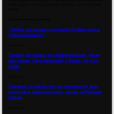
теми, които са от съществено значение за публичния
дебат.
Препоръчваме да прочетете
„Избра ли правителството София пред
Северозапада?“
03/08/2026
Тръмп заговори за споразумение, Иран
настоява: Преговаряме с Оман, не със
САЩ
05/08/2026
Свежест и качество за почивните дни
предлага фермерският пазар на Пазари
Север
07/08/2026