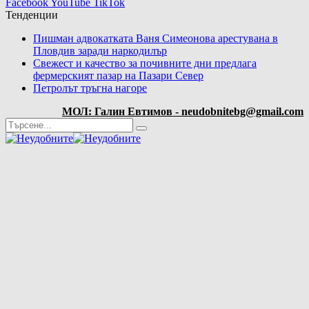
Facebook
YouTube
TikTok
Тенденции
Пишман адвокатката Ваня Симеонова арестувана в
Пловдив заради наркодилър
Свежест и качество за почивните дни предлага
фермерският пазар на Пазари Север
Петролът тръгна нагоре
МОЛ: Галин Евтимов - neudobnitebg@gmail.com