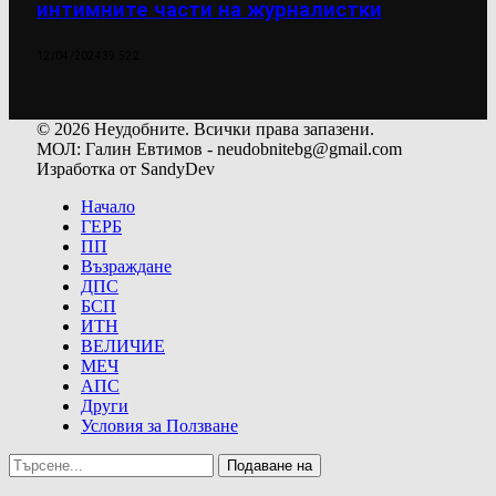
интимните части на журналистки
12/04/2024
39 522
© 2026 Неудобните. Всички права запазени.
МОЛ: Галин Евтимов - neudobnitebg@gmail.com
Изработка от SandyDev
Начало
ГЕРБ
ПП
Възраждане
ДПС
БСП
ИТН
ВЕЛИЧИЕ
МЕЧ
АПС
Други
Условия за Ползване
Подаване на