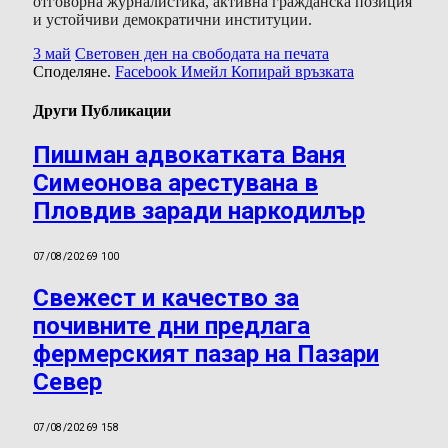
отговорна журналистика, активна гражданска позиция
и устойчиви демократични институции.
3 май
Световен ден на свободата на печата
Споделяне.
Facebook
Имейл
Копирай връзката
Други Публикации
Пишман адвокатката Ваня
Симеонова арестувана в
Пловдив заради наркодилър
07/08/2026
9 100
Свежест и качество за
почивните дни предлага
фермерският пазар на Пазари
Север
07/08/2026
9 158