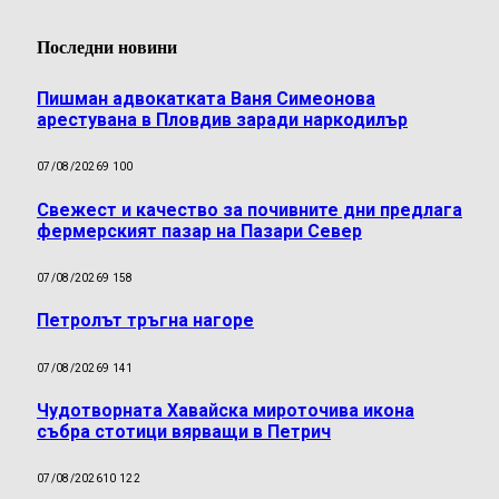
Последни новини
Пишман адвокатката Ваня Симеонова
арестувана в Пловдив заради наркодилър
07/08/2026
9 100
Свежест и качество за почивните дни предлага
фермерският пазар на Пазари Север
07/08/2026
9 158
Петролът тръгна нагоре
07/08/2026
9 141
Чудотворната Хавайска мироточива икона
събра стотици вярващи в Петрич
07/08/2026
10 122