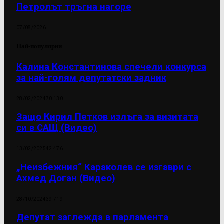
Петролът тръгна нагоре
07/08/2026
Най-популярни
Калина Константинова спечели конкурса
за най-голям депутатски задник
28/02/2024
70 130
Защо Кирил Петков излъга за визитата
си в САЩ (Видео)
13/02/2025
42 476
„Неизбежния“ Караколев се изгаври с
Ахмед Доган (Видео)
28/10/2024
39 719
Депутат заглежда в парламента