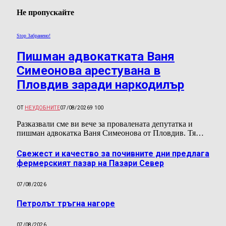
Не пропускайте
Stop Забранено!
Пишман адвокатката Ваня
Симеонова арестувана в
Пловдив заради наркодилър
ОТ
НЕУДОБНИТЕ
07/08/2026
9 100
Разказвали сме ви вече за провалената депутатка и
пишман адвокатка Ваня Симеонова от Пловдив. Тя…
Свежест и качество за почивните дни предлага
фермерският пазар на Пазари Север
07/08/2026
Петролът тръгна нагоре
07/08/2026