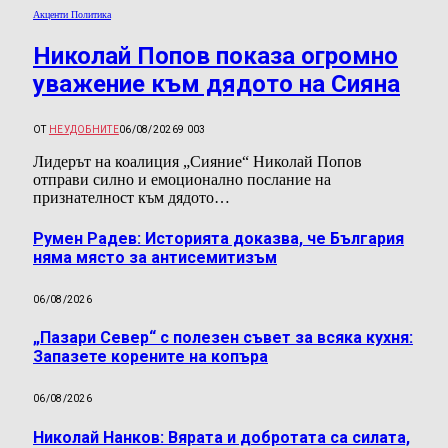
Акценти Политика
Николай Попов показа огромно
уважение към дядото на Сияна
ОТ
НЕУДОБНИТЕ
06/08/2026
9 003
Лидерът на коалиция „Сияние“ Николай Попов
отправи силно и емоционално послание на
признателност към дядото…
Румен Радев: Историята доказва, че България
няма място за антисемитизъм
06/08/2026
„Пазари Север“ с полезен съвет за всяка кухня:
Запазете корените на копъра
06/08/2026
Николай Нанков: Вярата и добротата са силата,