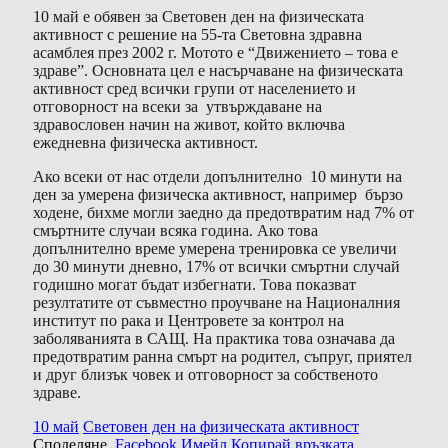
10 май е обявен за Световен ден на физическата
активност с решение на 55-та Световна здравна
асамблея през 2002 г. Мотото е “Движението – това е
здраве”. Основната цел е насърчаване на физическата
активност сред всички групи от населението и
отговорност на всеки за утвърждаване на
здравословен начин на живот, който включва
ежедневна физическа активност.
Ако всеки от нас отдели допълнително 10 минути на
ден за умерена физическа активност, например бързо
ходене, бихме могли заедно да предотвратим над 7% от
смъртните случаи всяка година. Ако това
допълнително време умерена тренировка се увеличи
до 30 минути дневно, 17% от всички смъртни случай
годишно могат бъдат избегнати. Това показват
резултатите от съвместно проучване на Националния
институт по рака и Центровете за контрол на
заболяванията в САЩ. На практика това означава да
предотвратим ранна смърт на родител, съпруг, приятел
и друг близък човек и отговорност за собственото
здраве.
10 май
Световен ден на физическата активност
Споделяне.
Facebook
Имейл
Копирай връзката