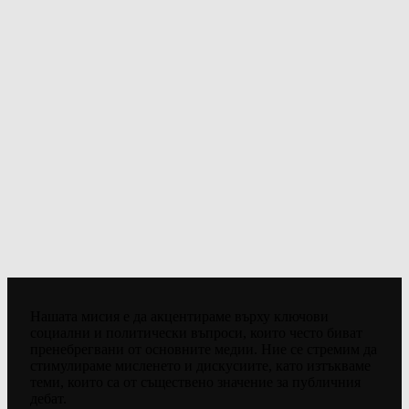
Нашата мисия е да акцентираме върху ключови
социални и политически въпроси, които често биват
пренебрегвани от основните медии. Ние се стремим да
стимулираме мисленето и дискусиите, като изтъкваме
теми, които са от съществено значение за публичния
дебат.