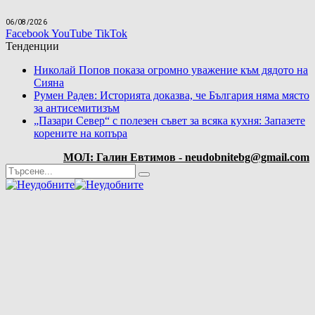
06/08/2026
Facebook
YouTube
TikTok
Тенденции
Николай Попов показа огромно уважение към дядото на
Сияна
Румен Радев: Историята доказва, че България няма място
за антисемитизъм
„Пазари Север“ с полезен съвет за всяка кухня: Запазете
корените на копъра
МОЛ: Галин Евтимов - neudobnitebg@gmail.com