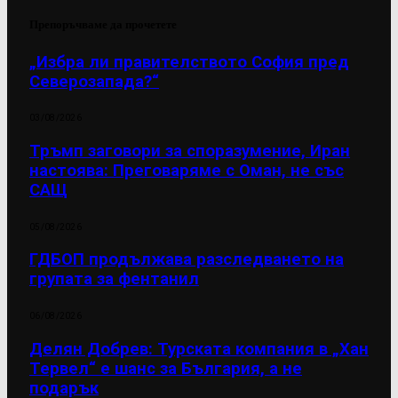
Препоръчваме да прочетете
„Избра ли правителството София пред
Северозапада?“
03/08/2026
Тръмп заговори за споразумение, Иран
настоява: Преговаряме с Оман, не със
САЩ
05/08/2026
ГДБОП продължава разследването на
групата за фентанил
06/08/2026
Делян Добрев: Турската компания в „Хан
Тервел“ е шанс за България, а не
подарък