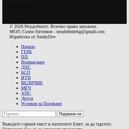
12/04/2024
39 522
© 2026 Неудобните. Всички права запазени.
МОЛ: Галин Евтимов - neudobnitebg@gmail.com
Изработка от SandyDev
Начало
ГЕРБ
ПП
Възраждане
ДПС
БСП
ИТН
ВЕЛИЧИЕ
МЕЧ
АПС
Други
Условия за Ползване
Подаване на
Въведете горния текст и натиснете
Enter
, за да търсите.