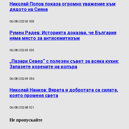
Николай Попов показа огромно уважение към
дядото на Сияна
06/08/2026
9 003
Румен Радев: Историята доказва, че България
няма място за антисемитизъм
06/08/2026
9 035
„Пазари Север“ с полезен съвет за всяка кухня:
Запазете корените на копъра
06/08/2026
9 056
Николай Нанков: Вярата и добротата са силата,
която променя света
06/08/2026
8 921
Не пропускайте