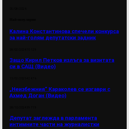
05/08/2026
Най-популярни
Калина Константинова спечели конкурса
за най-голям депутатски задник
28/02/2024
70 129
Защо Кирил Петков излъга за визитата
си в САЩ (Видео)
13/02/2025
42 476
„Неизбежния“ Караколев се изгаври с
Ахмед Доган (Видео)
28/10/2024
39 719
Депутат заглежда в парламента
интимните части на журналистки