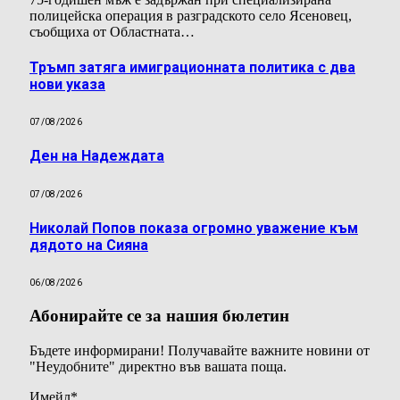
полицейска операция в разградското село Ясеновец,
съобщиха от Областната…
Тръмп затяга имиграционната политика с два
нови указа
07/08/2026
Ден на Надеждата
07/08/2026
Николай Попов показа огромно уважение към
дядото на Сияна
06/08/2026
Абонирайте се за нашия бюлетин
Бъдете информирани! Получавайте важните новини от
"Неудобните" директно във вашата поща.
Имейл
*