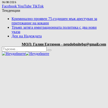
06/08/2026
Facebook
YouTube
TikTok
Тенденции
Криминално проявен 75-годишен мъж арестуван за
притежание на кокаин
Тръмп затяга имиграционната политика с два нови
указа
Ден на Надеждата
МОЛ: Галин Евтимов - neudobnitebg@gmail.com