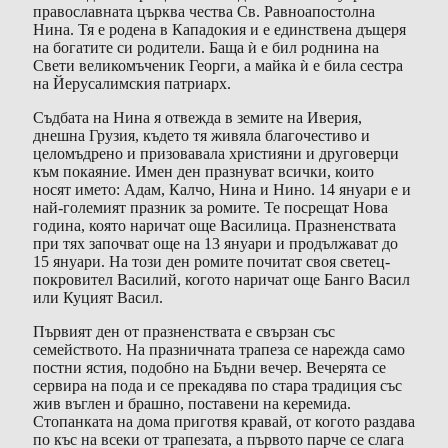
православната църква чества Св. Равноапостолна
Нина. Тя е родена в Кападокия и е единствена дъщеря
на богатите си родители. Баща ѝ е бил роднина на
Свети великомъченик Георги, а майка ѝ е била сестра
на Йерусалимския патриарх.
Съдбата на Нина я отвежда в земите на Иверия,
днешна Грузия, където тя живяла благочестиво и
целомъдрено и призовавала християни и друговерци
към покаяние. Имен ден празнуват всички, които
носят името: Адам, Калчо, Нина и Нино. 14 януари е и
най-големият празник за ромите. Те посрещат Нова
година, която наричат още Василица. Празненствата
при тях започват още на 13 януари и продължават до
15 януари. На този ден ромите почитат своя светец-
покровител Василий, когото наричат още Банго Васил
или Куцият Васил.
Първият ден от празненствата е свързан със
семейството. На празничната трапеза се нарежда само
постни ястия, подобно на Бъдни вечер. Вечерята се
сервира на пода и се прекадява по стара традиция със
жив въглен и брашно, поставени на керемида.
Стопанката на дома приготвя кравай, от когото раздава
по къс на всеки от трапезата, а първото парче се слага