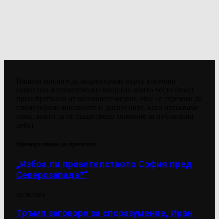
Нашата мисия е да акцентираме върху ключови
социални и политически въпроси, които често биват
пренебрегвани от основните медии. Ние се стремим да
стимулираме мисленето и дискусиите, като изтъкваме
теми, които са от съществено значение за публичния
дебат.
Препоръчваме да прочетете
„Избра ли правителството София пред
Северозапада?“
03/08/2026
Тръмп заговори за споразумение, Иран