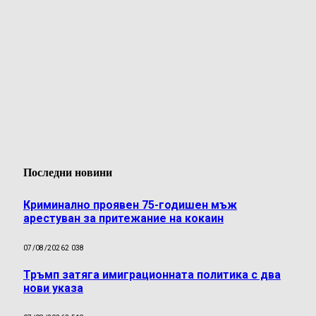
Последни новини
Криминално проявен 75-годишен мъж
арестуван за притежание на кокаин
07/08/2026
2 038
Тръмп затяга имиграционната политика с два
нови указа