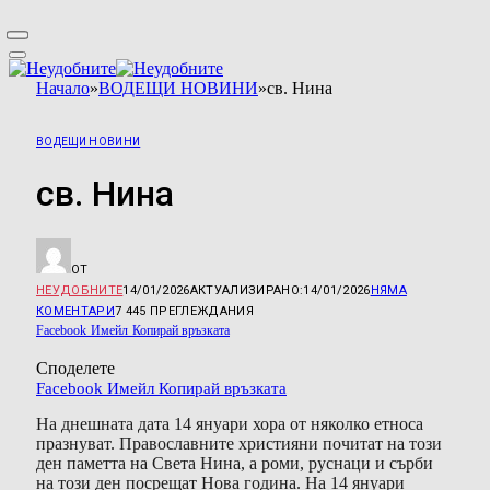
Начало
»
ВОДЕЩИ НОВИНИ
»
св. Нина
ВОДЕЩИ НОВИНИ
св. Нина
ОТ
НЕУДОБНИТЕ
14/01/2026
АКТУАЛИЗИРАНО:
14/01/2026
НЯМА
КОМЕНТАРИ
7 445
ПРЕГЛЕЖДАНИЯ
Facebook
Имейл
Копирай връзката
Споделете
Facebook
Имейл
Копирай връзката
На днешната дата 14 януари хора от няколко етноса
празнуват. Православните християни почитат на този
ден паметта на Света Нина, а роми, руснаци и сърби
на този ден посрещат Нова година. На 14 януари