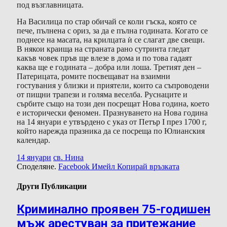
под възглавницата.
На Василица по стар обичай се коли гъска, която се
пече, пълнена с ориз, за да е пълна годината. Когато се
поднесе на масата, на крилцата ѝ се слагат две свещи.
В някои краища на страната рано сутринта гледат
какъв човек пръв ще влезе в дома и по това гадаят
каква ще е годината – добра или лоша. Третият ден –
Патерицата, ромите посвещават на взаимни
гостувания у близки и приятели, които са съпроводени
от пищни трапези и голяма веселба. Руснаците и
сърбите също на този ден посрещат Нова година, което
е исторически феномен. Празнуването на Нова година
на 14 януари е утвърдено с указ от Петър I през 1700 г,
който нарежда празника да се посреща по Юлианския
календар.
14 януари
св. Нина
Споделяне.
Facebook
Имейл
Копирай връзката
Други Публикации
Криминално проявен 75-годишен
мъж арестуван за притежание