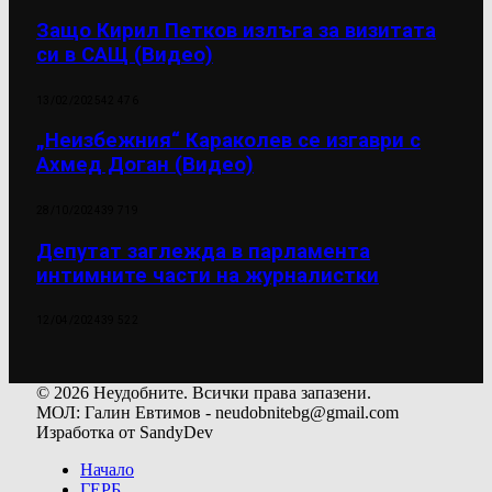
Защо Кирил Петков излъга за визитата
си в САЩ (Видео)
13/02/2025
42 476
„Неизбежния“ Караколев се изгаври с
Ахмед Доган (Видео)
28/10/2024
39 719
Депутат заглежда в парламента
интимните части на журналистки
12/04/2024
39 522
© 2026 Неудобните. Всички права запазени.
МОЛ: Галин Евтимов - neudobnitebg@gmail.com
Изработка от SandyDev
Начало
ГЕРБ