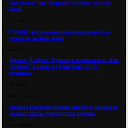
настоява: Преговаряме с Оман, не със
САЩ
05/08/2026
ГДБОП продължава разследването на
групата за фентанил
06/08/2026
Делян Добрев: Турската компания в „Хан
Тервел“ е шанс за България, а не
подарък
05/08/2026
Най-популярни
Калина Константинова спечели конкурса
за най-голям депутатски задник
28/02/2024
70 129