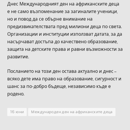
Днес Международният ден на африканските деца
е не само възпоменание за загиналите ученици,
но и повод да се обърне внимание на
предизвикателствата пред милиони деца по света.
Организации и институции използват датата, за да
насърчават достъпа до качествено образование,
защита на детските права и равни възможности за
развитие.
Посланието на този ден остава актуално и днес –
всяко дете има право на образование, сигурност и
шанс за по-добро бъдеще, независимо къде е
родено.
16 юни
Международен ден на африканските деца