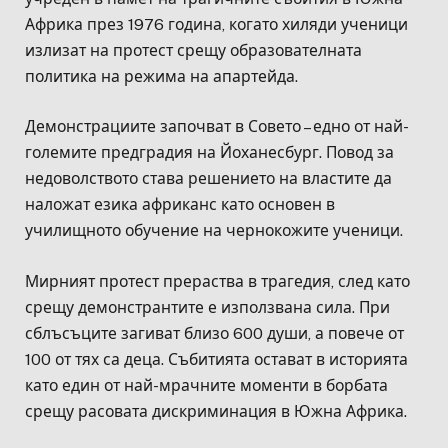
Африка през 1976 година, когато хиляди ученици
излизат на протест срещу образователната
политика на режима на апартейда.
Демонстрациите започват в Совето – едно от най-
големите предградия на Йоханесбург. Повод за
недоволството става решението на властите да
наложат езика африканс като основен в
училищното обучение на чернокожите ученици.
Мирният протест прераства в трагедия, след като
срещу демонстрантите е използвана сила. При
сблъсъците загиват близо 600 души, а повече от
100 от тях са деца. Събитията остават в историята
като един от най-мрачните моменти в борбата
срещу расовата дискриминация в Южна Африка.