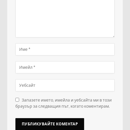
Запазете името, имейла и уебсайта ми в този
браузър за следващия път, когато коментирам.