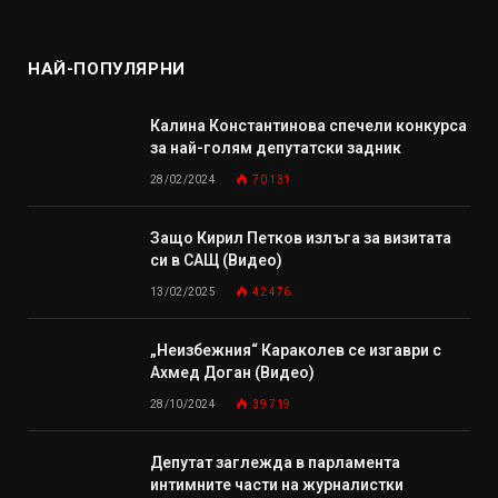
НАЙ-ПОПУЛЯРНИ
Калина Константинова спечели конкурса
за най-голям депутатски задник
28/02/2024
70 131
Защо Кирил Петков излъга за визитата
си в САЩ (Видео)
13/02/2025
42 476
„Неизбежния“ Караколев се изгаври с
Ахмед Доган (Видео)
28/10/2024
39 719
Депутат заглежда в парламента
интимните части на журналистки