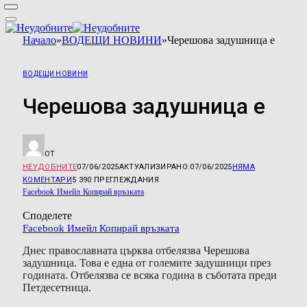
Начало
»
ВОДЕЩИ НОВИНИ
»
Черешова задушница е
ВОДЕЩИ НОВИНИ
Черешова задушница е
ОТ
НЕУДОБНИТЕ
07/06/2025
АКТУАЛИЗИРАНО:
07/06/2025
НЯМА
КОМЕНТАРИ
5 390
ПРЕГЛЕЖДАНИЯ
Facebook
Имейл
Копирай връзката
Споделете
Facebook
Имейл
Копирай връзката
Днес православната църква отбелязва Черешова
задушница. Това е една от големите задушници през
годината. Отбелязва се всяка година в съботата преди
Петдесетница.