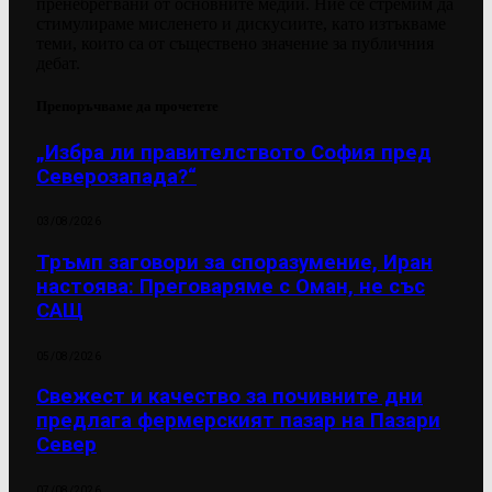
пренебрегвани от основните медии. Ние се стремим да
стимулираме мисленето и дискусиите, като изтъкваме
теми, които са от съществено значение за публичния
дебат.
Препоръчваме да прочетете
„Избра ли правителството София пред
Северозапада?“
03/08/2026
Тръмп заговори за споразумение, Иран
настоява: Преговаряме с Оман, не със
САЩ
05/08/2026
Свежест и качество за почивните дни
предлага фермерският пазар на Пазари
Север
07/08/2026