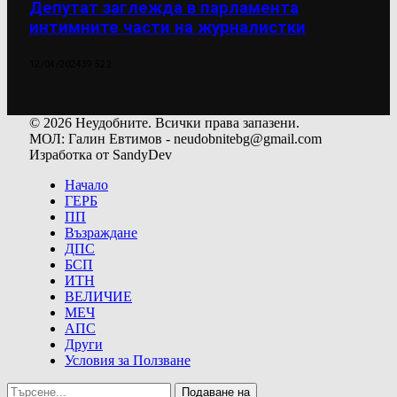
Депутат заглежда в парламента
интимните части на журналистки
12/04/2024
39 522
© 2026 Неудобните. Всички права запазени.
МОЛ: Галин Евтимов - neudobnitebg@gmail.com
Изработка от SandyDev
Начало
ГЕРБ
ПП
Възраждане
ДПС
БСП
ИТН
ВЕЛИЧИЕ
МЕЧ
АПС
Други
Условия за Ползване
Подаване на