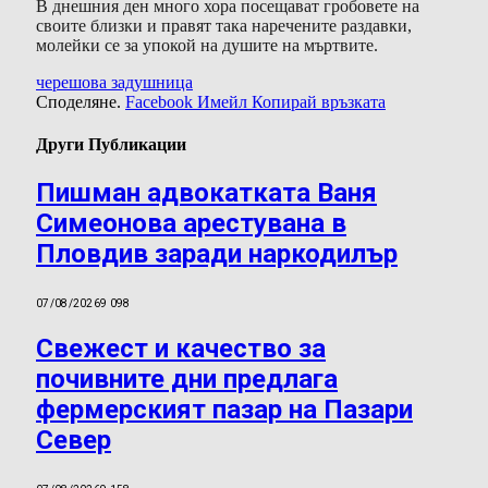
В днешния ден много хора посещават гробовете на
своите близки и правят така наречените раздавки,
молейки се за упокой на душите на мъртвите.
черешова задушница
Споделяне.
Facebook
Имейл
Копирай връзката
Други Публикации
Пишман адвокатката Ваня
Симеонова арестувана в
Пловдив заради наркодилър
07/08/2026
9 098
Свежест и качество за
почивните дни предлага
фермерският пазар на Пазари
Север