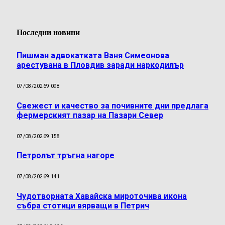
Последни новини
Пишман адвокатката Ваня Симеонова
арестувана в Пловдив заради наркодилър
07/08/2026
9 098
Свежест и качество за почивните дни предлага
фермерският пазар на Пазари Север
07/08/2026
9 158
Петролът тръгна нагоре
07/08/2026
9 141
Чудотворната Хавайска мироточива икона
събра стотици вярващи в Петрич