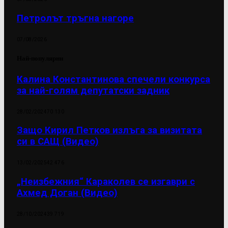
Петролът тръгна нагоре
07/08/2026
Най-популярни
Калина Константинова спечели конкурса
за най-голям депутатски задник
28/02/2024
70 130
Защо Кирил Петков излъга за визитата
си в САЩ (Видео)
13/02/2025
42 476
„Неизбежния“ Караколев се изгаври с
Ахмед Доган (Видео)
28/10/2024
39 719