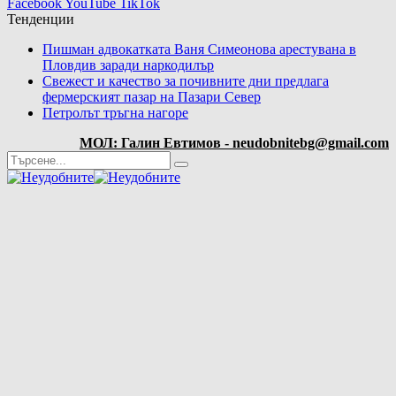
Facebook
YouTube
TikTok
Тенденции
Пишман адвокатката Ваня Симеонова арестувана в
Пловдив заради наркодилър
Свежест и качество за почивните дни предлага
фермерският пазар на Пазари Север
Петролът тръгна нагоре
МОЛ: Галин Евтимов - neudobnitebg@gmail.com