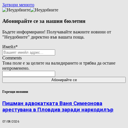
Затвори менюто
Абонирайте се за нашия бюлетин
Бъдете информирани! Получавайте важните новини от
"Неудобните" директно във вашата поща.
Имейл
*
Comments
Това поле е за целите на валидирането и трябва да остане
непроменено.
Горещи новини
Пишман адвокатката Ваня Симеонова
арестувана в Пловдив заради наркодилър
07/08/2026