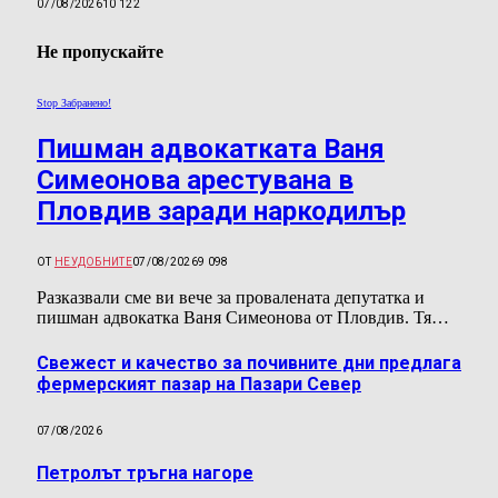
07/08/2026
10 122
Не пропускайте
Stop Забранено!
Пишман адвокатката Ваня
Симеонова арестувана в
Пловдив заради наркодилър
ОТ
НЕУДОБНИТЕ
07/08/2026
9 098
Разказвали сме ви вече за провалената депутатка и
пишман адвокатка Ваня Симеонова от Пловдив. Тя…
Свежест и качество за почивните дни предлага
фермерският пазар на Пазари Север
07/08/2026
Петролът тръгна нагоре