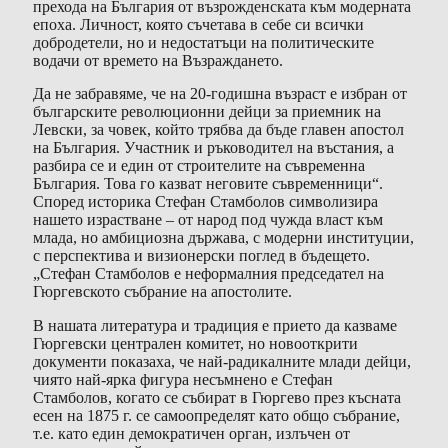
прехода на България от възрожденската към модерната
епоха. Личност, която съчетава в себе си всички
добродетели, но и недостатъци на политическите
водачи от времето на Възраждането.
Да не забравяме, че на 20-годишна възраст е избран от
българските революционни дейци за приемник на
Левски, за човек, който трябва да бъде главен апостол
на България. Участник и ръководител на въстания, а
разбира се и един от строителите на съвременна
България. Това го казват неговите съвременници“.
Според историка Стефан Стамболов символизира
нашето израстване – от народ под чужда власт към
млада, но амбициозна държава, с модерни институции,
с перспектива и визионерски поглед в бъдещето.
„Стефан Стамболов е неформалния председател на
Гюргевското събрание на апостолите.
В нашата литература и традиция е прието да казваме
Гюргевски централен комитет, но новооткрити
документи показаха, че най-радикалните млади дейци,
чиято най-ярка фигура несъмнено е Стефан
Стамболов, когато се събират в Гюргево през късната
есен на 1875 г. се самоопределят като общо събрание,
т.е. като един демократичен орган, излъчен от