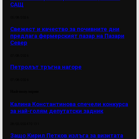
САЩ
05/08/2026
Свежест и качество за почивните дни
предлага фермерският пазар на Пазари
Север
07/08/2026
Петролът тръгна нагоре
07/08/2026
Най-популярни
Калина Константинова спечели конкурса
за най-голям депутатски задник
28/02/2024
70 131
Защо Кирил Петков излъга за визитата