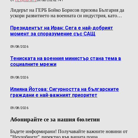
ОТ
НЕУДОБНИТЕ
09/08/2026
2 741
Лидерът на ГЕРБ Бойко Борисов призова България да
ускори развитието на военната си индустрия, като…
Президентът на Иран: Сега е най-добрият
момент за споразумение със САЩ
09/08/2026
Тениската на военния министър стана тема в
социалните мрежи
09/08/2026
Илияна Йотова: Сигурността на българските
граждани е най-важният приоритет
09/08/2026
Абонирайте се за нашия бюлетин
Бъдете информирани! Получавайте важните новини от
"Неудобните" директно във вашата поща.