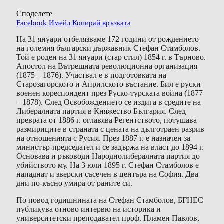
Споделете
Facebook
Имейл
Копирай връзката
На 31 януари отбелязваме 172 години от рождението
на големия български държавник Стефан Стамболов.
Той е роден на 31 януари (стар стил) 1854 г. в Търново.
Апостол на Вътрешната революционна организация
(1875 – 1876). Участвал е в подготовката на
Старозагорското и Априлското въстание. Бил е руски
военен кореспондент през Руско-турската война (1877
– 1878). След Освобождението се издига в средите на
Либералната партия в Княжество България. След
преврата от 1886 г. оглавява Регентството, потушава
размириците в страната с цената на дълготраен разрив
на отношенията с Русия. През 1887 г. е назначен за
министър-председател и се задържа на власт до 1894 г.
Основава и ръководи Народнолибералната партия до
убийството му. На 3 юли 1895 г. Стефан Стамболов е
нападнат и зверски съсечен в центъра на София. Два
дни по-късно умира от раните си.
По повод годишнината на Стефан Стамболов, БГНЕС
публикува отново интервю на историка и
университетски преподавател проф. Пламен Павлов,