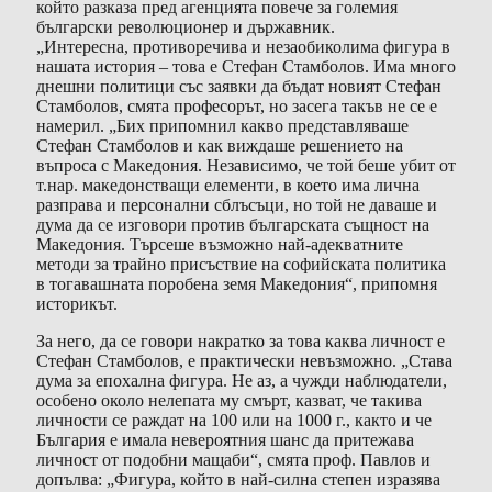
който разказа пред агенцията повече за големия
български революционер и държавник.
„Интересна, противоречива и незаобиколима фигура в
нашата история – това е Стефан Стамболов. Има много
днешни политици със заявки да бъдат новият Стефан
Стамболов, смята професорът, но засега такъв не се е
намерил. „Бих припомнил какво представляваше
Стефан Стамболов и как виждаше решението на
въпроса с Македония. Независимо, че той беше убит от
т.нар. македонстващи елементи, в което има лична
разправа и персонални сблъсъци, но той не даваше и
дума да се изговори против българската същност на
Македония. Търсеше възможно най-адекватните
методи за трайно присъствие на софийската политика
в тогавашната поробена земя Македония“, припомня
историкът.
За него, да се говори накратко за това каква личност е
Стефан Стамболов, е практически невъзможно. „Става
дума за епохална фигура. Не аз, а чужди наблюдатели,
особено около нелепата му смърт, казват, че такива
личности се раждат на 100 или на 1000 г., както и че
България е имала невероятния шанс да притежава
личност от подобни мащаби“, смята проф. Павлов и
допълва: „Фигура, който в най-силна степен изразява