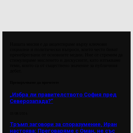
Нашата мисия е да акцентираме върху ключови
социални и политически въпроси, които често биват
пренебрегвани от основните медии. Ние се стремим да
стимулираме мисленето и дискусиите, като изтъкваме
теми, които са от съществено значение за публичния
дебат.
Препоръчваме да прочетете
„Избра ли правителството София пред
Северозапада?“
03/08/2026
Тръмп заговори за споразумение, Иран
настоява: Преговаряме с Оман, не със