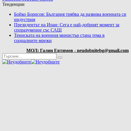
Тенденции
Бойко Борисов: България трябва да развива военната си
индустрия
Президентът на Иран: Сега е най-добрият момент за
споразумение със САЩ
Тениската на военния министър стана тема в
социалните мрежи
МОЛ: Галин Евтимов - neudobnitebg@gmail.com