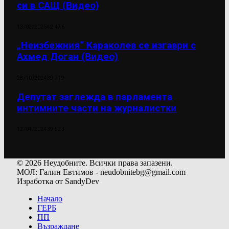
си в САЩ (Видео)
13/02/2025
42 476
„Неизбежния“ Караколев се изгаври с
Ахмед Доган (Видео)
28/10/2024
39 719
Депутат заглежда в парламента
интимните части на журналистки
12/04/2024
39 523
© 2026 Неудобните. Всички права запазени.
МОЛ: Галин Евтимов - neudobnitebg@gmail.com
Изработка от SandyDev
Начало
ГЕРБ
ПП
Възраждане