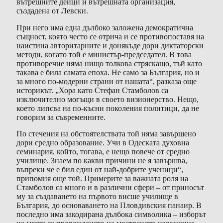
вътрешните дейци и вътрешната организация,
създадена от Левски.
При него има една дълбоко заложена демократична
същност, която често се отрича и се противопоставя на
наистина авторитарните и донякъде дори диктаторски
методи, когато той е министър-председател. В това
противоречие няма нищо толкова стряскащо, тъй като
такава е била самата епоха. Не само за България, но и
за много по-модерни страни от нашата“, разказа още
историкът. „Хора като Стефан Стамболов са
изключително могъщи в своето визионерство. Нещо,
което липсва на по-късни поколения политици, да не
говорим за съвременните.
По стечения на обстоятелствата той няма завършено
дори средно образование. Учи в Одеската духовна
семинария, който, тогава, е нещо повече от средно
училище. Знаем по какви причини не я завършва,
въпреки че е бил един от най-добрите ученици“,
припомня още той. Примерите за важната роля на
Стамболов са много и в различни сфери – от приносът
му за създаването на първото висше училище в
България, до основаването на Пловдивския панаир. В
последно има закодирана дълбока символика – изборът