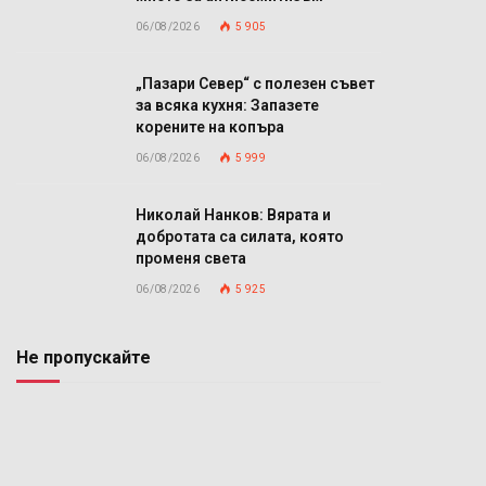
06/08/2026
5 905
„Пазари Север“ с полезен съвет
за всяка кухня: Запазете
корените на копъра
06/08/2026
5 999
Николай Нанков: Вярата и
добротата са силата, която
променя света
06/08/2026
5 925
Не пропускайте