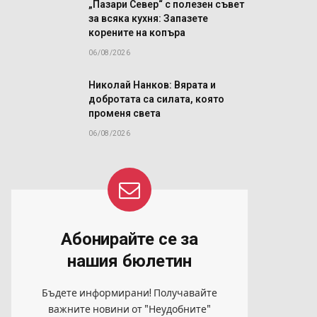
„Пазари Север“ с полезен съвет
за всяка кухня: Запазете
корените на копъра
06/08/2026
Николай Нанков: Вярата и
добротата са силата, която
променя света
06/08/2026
Абонирайте се за
нашия бюлетин
Бъдете информирани! Получавайте
важните новини от "Неудобните"