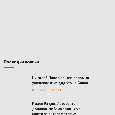
Последни новини
Николай Попов показа огромно
уважение към дядото на Сияна
06/08/2026
2 316
Румен Радев: Историята
доказва, че България няма
място за антисемитизъм