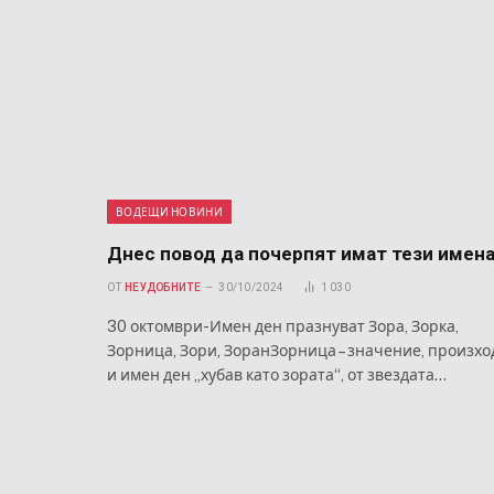
ВОДЕЩИ НОВИНИ
Днес повод да почерпят имат тези имен
ОТ
НЕУДОБНИТЕ
30/10/2024
1 030
30 октомври-Имен ден празнуват Зора, Зорка,
Зорница, Зори, ЗоранЗорница – значение, произхо
и имен ден „хубав като зората“, от звездата…