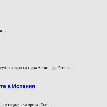
али…
 губернаторът на града Александър Беглов.…
те в Испания
ация в социалната мрежа „Екс“…