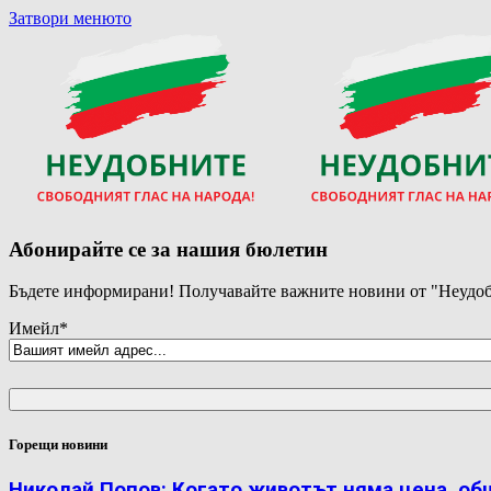
Затвори менюто
Абонирайте се за нашия бюлетин
Бъдете информирани! Получавайте важните новини от "Неудоб
Имейл
*
Горещи новини
Николай Попов: Когато животът няма цена, об