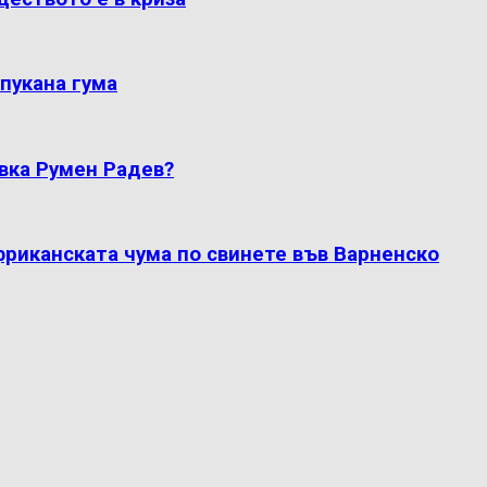
пукана гума
вка Румен Радев?
фриканската чума по свинете във Варненско