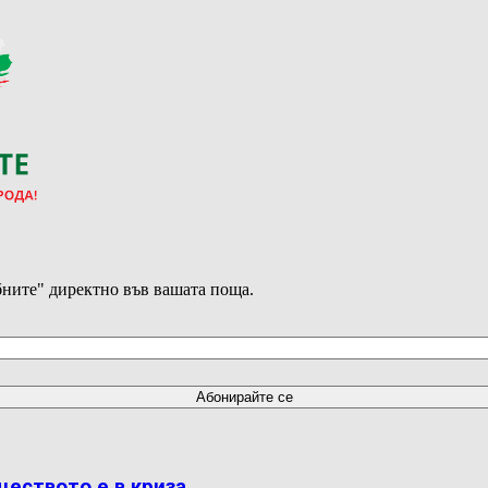
ните" директно във вашата поща.
ществото е в криза