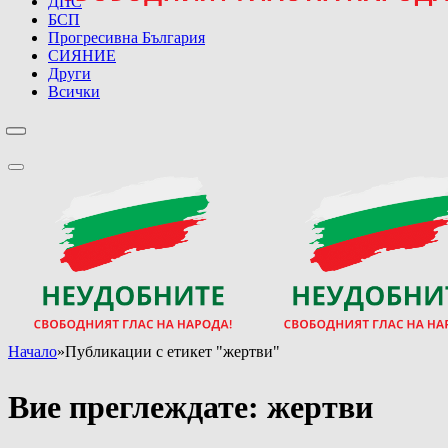
ДПС
БСП
Прогресивна България
СИЯНИЕ
Други
Всички
Начало
»
Публикации с етикет "жертви"
Вие преглеждате:
жертви