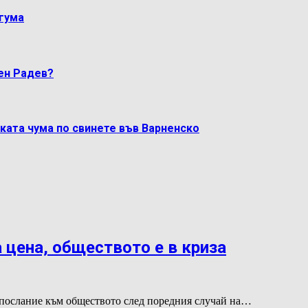
гума
мен Радев?
ката чума по свинете във Варненско
 цена, обществото е в криза
послание към обществото след поредния случай на…