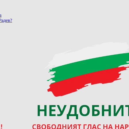
а
Радев?