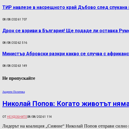
ТИР навлезе в насрещното край Дъбово след спукана 
08/08/2026
1 707
Дрон се взриви в България! Ще подаде ли оставка Ру
08/08/2026
2 516
Министър Абровски разкри какво се случва с африканс
08/08/2026
3 149
Не пропускайте
Акценти Политика
Николай Попов: Когато животът няма
ОТ
НЕУДОБНИТЕ
08/08/2026
1 114
Лидерът на коалиция „Сияние“ Николай Попов отправи силно 