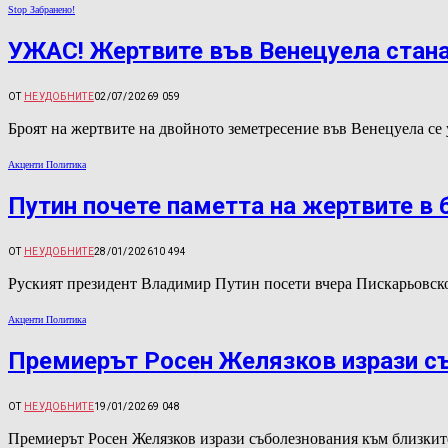
Stop Забранено!
УЖАС! Жертвите във Венецуела стана
ОТ
НЕУДОБНИТЕ
02/07/2026
9 059
Броят на жертвите на двойното земетресение във Венецуела се 
Акценти Политика
Путин почете паметта на жертвите в 
ОТ
НЕУДОБНИТЕ
28/01/2026
10 494
Руският президент Владимир Путин посети вчера Пискарьовско
Акценти Политика
Премиерът Росен Желязков изрази съ
ОТ
НЕУДОБНИТЕ
19/01/2026
9 048
Премиерът Росен Желязков изрази съболезнования към близкит