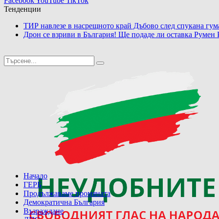
Facebook
YouTube
TikTok
Тенденции
ТИР навлезе в насрещното край Дъбово след спукана гум
Дрон се взриви в България! Ще подаде ли оставка Румен 
Начало
ГЕРБ
Продължаваме промяната
Демократична България
Възраждане