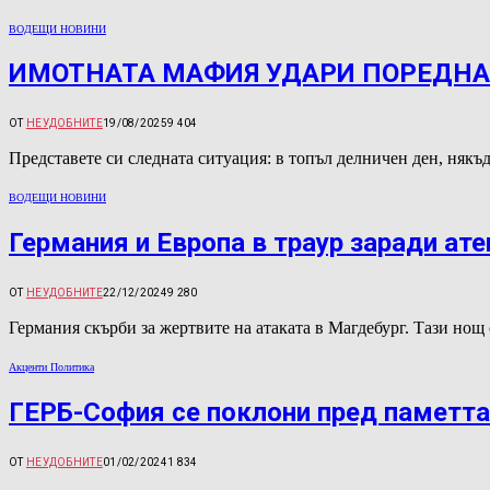
ВОДЕЩИ НОВИНИ
ИМОТНАТА МАФИЯ УДАРИ ПОРЕДНАТ
ОТ
НЕУДОБНИТЕ
19/08/2025
9 404
Представете си следната ситуация: в топъл делничен ден, някъд
ВОДЕЩИ НОВИНИ
Германия и Европа в траур заради ат
ОТ
НЕУДОБНИТЕ
22/12/2024
9 280
Германия скърби за жертвите на атаката в Магдебург. Тази нощ
Акценти Политика
ГЕРБ-София се поклони пред паметта
ОТ
НЕУДОБНИТЕ
01/02/2024
1 834