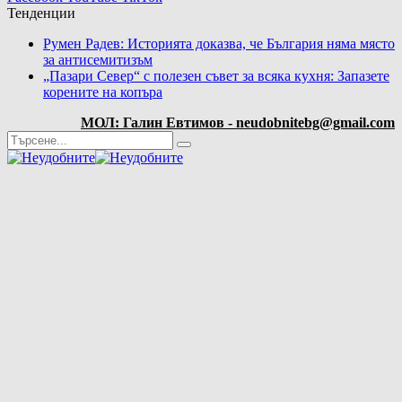
Тенденции
Румен Радев: Историята доказва, че България няма място
за антисемитизъм
„Пазари Север“ с полезен съвет за всяка кухня: Запазете
корените на копъра
МОЛ: Галин Евтимов - neudobnitebg@gmail.com