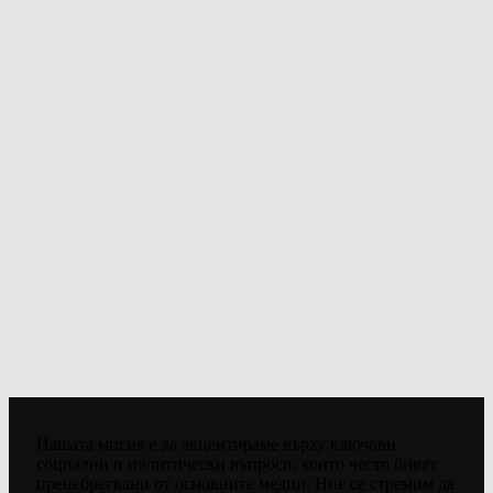
Нашата мисия е да акцентираме върху ключови
социални и политически въпроси, които често биват
пренебрегвани от основните медии. Ние се стремим да