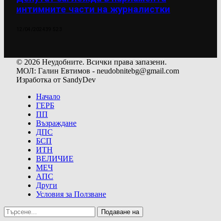
интимните части на журналистки
12/04/2024
39 523
© 2026 Неудобните. Всички права запазени.
МОЛ: Галин Евтимов - neudobnitebg@gmail.com
Изработка от SandyDev
Начало
ГЕРБ
ПП
Възраждане
ДПС
БСП
ИТН
ВЕЛИЧИЕ
МЕЧ
АПС
Други
Условия за Ползване
Подаване на