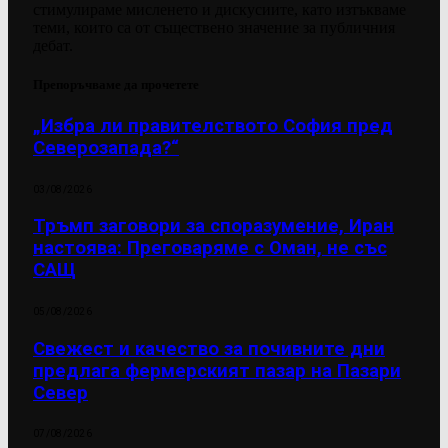
стимулираме мисленето и дискусиите, като изтъкваме
теми, които са от съществено значение за публичния
дебат.
Препоръчваме да прочетете
„Избра ли правителството София пред
Северозапада?“
03/08/2026
Тръмп заговори за споразумение, Иран
настоява: Преговаряме с Оман, не със
САЩ
05/08/2026
Свежест и качество за почивните дни
предлага фермерският пазар на Пазари
Север
07/08/2026