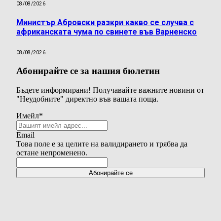
08/08/2026
Министър Абровски разкри какво се случва с
африканската чума по свинете във Варненско
08/08/2026
Абонирайте се за нашия бюлетин
Бъдете информирани! Получавайте важните новини от
"Неудобните" директно във вашата поща.
Имейл
*
Email
Това поле е за целите на валидирането и трябва да
остане непроменено.