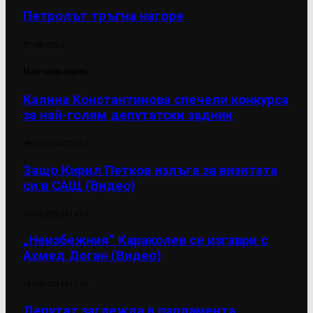
Петролът тръгна нагоре
07/08/2026
Най-популярни
Калина Константинова спечели конкурса
за най-голям депутатски задник
28/02/2024
70 130
Защо Кирил Петков излъга за визитата
си в САЩ (Видео)
13/02/2025
42 476
„Неизбежния“ Караколев се изгаври с
Ахмед Доган (Видео)
28/10/2024
39 719
Депутат заглежда в парламента