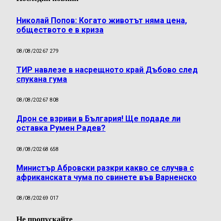
Николай Попов: Когато животът няма цена,
обществото е в криза
08/08/2026
7 279
ТИР навлезе в насрещното край Дъбово след
спукана гума
08/08/2026
7 808
Дрон се взриви в България! Ще подаде ли
оставка Румен Радев?
08/08/2026
8 658
Министър Абровски разкри какво се случва с
африканската чума по свинете във Варненско
08/08/2026
9 017
Не пропускайте