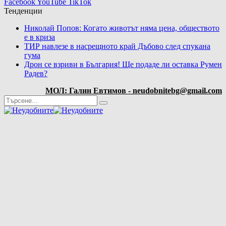
Facebook
YouTube
TikTok
Тенденции
Николай Попов: Когато животът няма цена, обществото
е в криза
ТИР навлезе в насрещното край Дъбово след спукана
гума
Дрон се взриви в България! Ще подаде ли оставка Румен
Радев?
МОЛ: Галин Евтимов - neudobnitebg@gmail.com