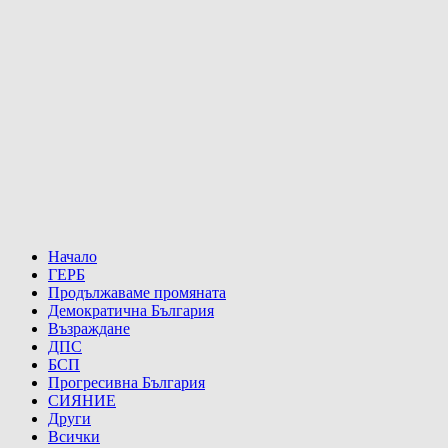
Начало
ГЕРБ
Продължаваме промяната
Демократична България
Възраждане
ДПС
БСП
Прогресивна България
СИЯНИЕ
Други
Всички