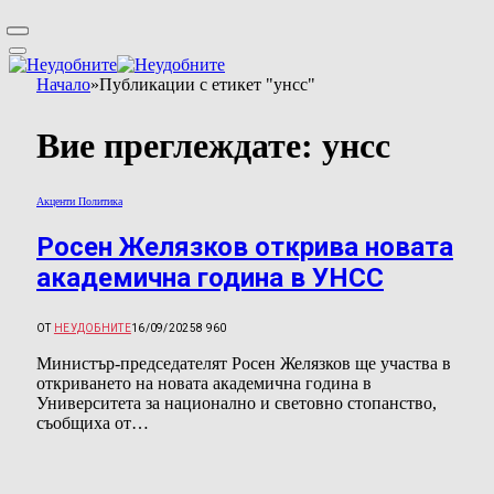
Начало
»
Публикации с етикет "унсс"
Вие преглеждате:
унсс
Акценти Политика
Росен Желязков открива новата
академична година в УНСС
ОТ
НЕУДОБНИТЕ
16/09/2025
8 960
Министър-председателят Росен Желязков ще участва в
откриването на новата академична година в
Университета за национално и световно стопанство,
съобщиха от…