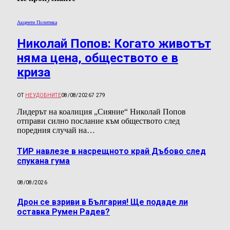
Акценти Политика
Николай Попов: Когато животът
няма цена, обществото е в
криза
ОТ
НЕУДОБНИТЕ
08/08/2026
7 279
Лидерът на коалиция „Сияние“ Николай Попов
отправи силно послание към обществото след
поредния случай на…
ТИР навлезе в насрещното край Дъбово след
спукана гума
08/08/2026
Дрон се взриви в България! Ще подаде ли
оставка Румен Радев?