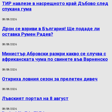
ТИР навлезе в насрещното край Дъбово след
спукана гума
08/08/2026
Дрон се взриви в България! Ще подаде ли
оставка Румен Радев?
08/08/2026
Министър Абровски разкри какво се случва с
африканската чума по свинете във Варненско
08/08/2026
Откриха ловния сезон за прелетен дивеч
08/08/2026
Лъвският портал на 8 август
08/08/2026